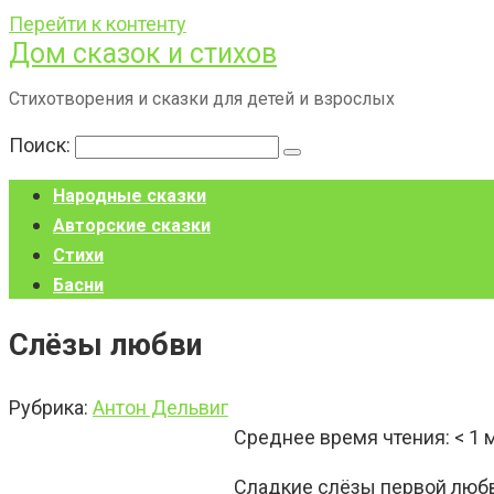
Перейти к контенту
Дом сказок и стихов
Стихотворения и сказки для детей и взрослых
Поиск:
Народные сказки
Авторские сказки
Стихи
Басни
Слёзы любви
Рубрика:
Антон Дельвиг
Среднее время чтения:
< 1
Сладкие слёзы первой любв