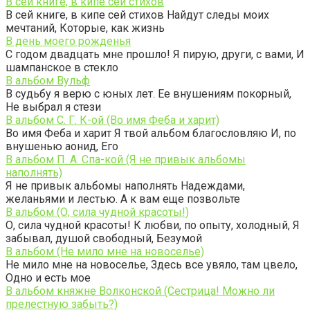
В сей книге, в кипе сей стихов
В сей книге, в кипе сей стихов Найдут следы моих
мечтаний, Которые, как жизнь
В день моего рожденья
С годом двадцать мне прошло! Я пирую, други, с вами, И
шампанское в стекло
В альбом Вульф
В судьбу я верю с юных лет. Ее внушениям покорный,
Не выбрал я стези
В альбом С. Г. К-ой (Во имя Феба и харит)
Во имя Феба и харит Я твой альбом благословляю И, по
внушенью аонид, Его
В альбом П. А. Спа-кой (Я не привык альбомы
наполнять)
Я не привык альбомы наполнять Надеждами,
желаньями и лестью. А к вам еще позвольте
В альбом (О, сила чудной красоты!)
О, сила чудной красоты! К любви, по опыту, холодный, Я
забывал, душой свободный, Безумой
В альбом (Не мило мне на новоселье)
Не мило мне на новоселье, Здесь все увяло, там цвело,
Одно и есть мое
В альбом княжне Волконской (Сестрица! Можно ли
прелестную забыть?)