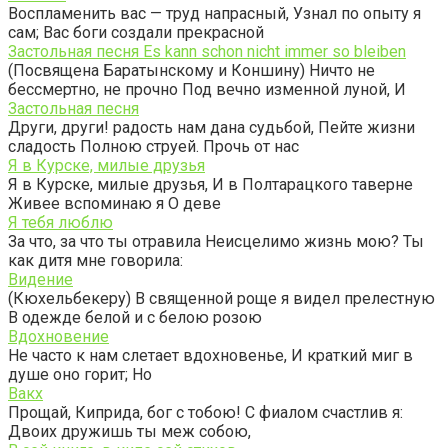
Воспламенить вас — труд напрасный, Узнал по опыту я
сам; Вас боги создали прекрасной
Застольная песня Es kann schon nicht immer so bleiben
(Посвящена Баратынскому и Коншину) Ничто не
бессмертно, не прочно Под вечно изменной луной, И
Застольная песня
Други, други! радость нам дана судьбой, Пейте жизни
сладость Полною струей. Прочь от нас
Я в Курске, милые друзья
Я в Курске, милые друзья, И в Полтарацкого таверне
Живее вспоминаю я О деве
Я тебя люблю
За что, за что ты отравила Неисцелимо жизнь мою? Ты
как дитя мне говорила:
Видение
(Кюхельбекеру) В священной роще я видел прелестную
В одежде белой и с белою розою
Вдохновение
Не часто к нам слетает вдохновенье, И краткий миг в
душе оно горит; Но
Вакх
Прощай, Киприда, бог с тобою! С фиалом счастлив я:
Двоих дружишь ты меж собою,