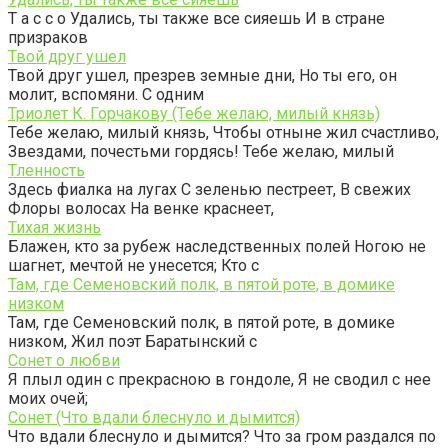
Т а с с о Удались, ты также все сияешь И в стране
призраков
Твой друг ушел
Твой друг ушел, презрев земные дни, Но ты его, он
молит, вспомяни. С одним
Триолет К. Горчакову (Тебе желаю, милый князь)
Тебе желаю, милый князь, Чтобы отныне жил счастливо,
Звездами, почестьми гордясь! Тебе желаю, милый
Тленность
Здесь фиалка на лугах С зеленью пестреет, В свежих
Флоры волосах На венке краснеет,
Тихая жизнь
Блажен, кто за рубеж наследственных полей Ногою не
шагнет, мечтой не унесется; Кто с
Там, где Семеновский полк, в пятой роте, в домике
низком
Там, где Семеновский полк, в пятой роте, в домике
низком, Жил поэт Баратынский с
Сонет о любви
Я плыл один с прекрасною в гондоле, Я не сводил с нее
моих очей;
Сонет (Что вдали блеснуло и дымится)
Что вдали блеснуло и дымится? Что за гром раздался по