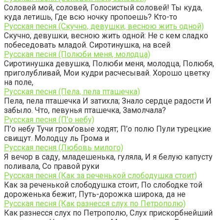
Соловей мой, соловей, Голосистый соловей! Ты куда,
куда летишь, Где всю ночку пропоешь? Кто-то
Русская песня (Скучно, девушки, весною жить одной)
Скучно, девушки, весною жить одной: Не с кем сладко
побеседовать младой. Сиротинушка, на всей
Русская песня (Полюби меня, молодца)
Сиротинушка девушка, Полюби меня, молодца, Полюбя,
приголубливай, Мои кудри расчесывай. Хорошо цветку
на поле,
Русская песня (Пела, пела пташечка)
Пела, пела пташечка И затихла; Знало сердце радости И
забыло. Что, певунья пташечка, Замолчала?
Русская песня (П’о небу)
П’о небу Тучи гром’овые ходят; П’о полю Пули турецкие
свищут. Молодцу ль Грома и
Русская песня (Любовь милого)
Я вечор в саду, младешенька, гуляла, И я белую капусту
поливала, Со правой руки
Русская песня (Как за реченькой слободушка стоит)
Как за реченькой слободушка стоит, По слободке той
дороженька бежит, Путь-дорожка широка, да не
Русская песня (Как разнесся слух по Петрополю)
Как разнесся слух по Петрополю, Слух прискорбнейший