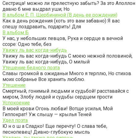
Сестрица! можно ли прелестную забыть? За это Аполлон
давно б мне выдрал уши; Но
В альбом Е. П. Щербининой (В день ее рождения)
Как в день рождения (хоть это вам забавно) Я вас
спешу поздравить, подарить! Для
В альбом Б
У нас, у небольших певцов, Рука и сердце в вечной
ссоре: Одно тебе, без
Увижу ль вас когда-нибудь
Увижу ль вас когда-нибудь С моею нежной половиной,
Увижу ль вас когда-нибудь, О милый
Утешение бедного поэта
Славы громкой в ожиданьи Много я терплю, Но стихов
моих собранье Все хранить люблю.
Утешение
Смертный, гонимый людьми и судьбой! расставайся с
миром, Злобу людей и судьбы сердцем прости
Успокоение
В моей крови Огонь любви! Вотще усилья, Мой
Гиппократ! Уж слышу — крылья Теней
Удел поэта
Ю н о ш а Сладко! Еще перечту! О слава тебе,
песнопевец! Дивно-глубокую мысль
Удались, ты также все сияешь