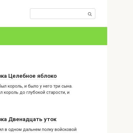
Поиск:
зка Целебное яблоко
ыл король, и было у него три сына.
 король до глубокой старости, и
зка Двенадцать уток
ил в одном дальнем полку войсковой