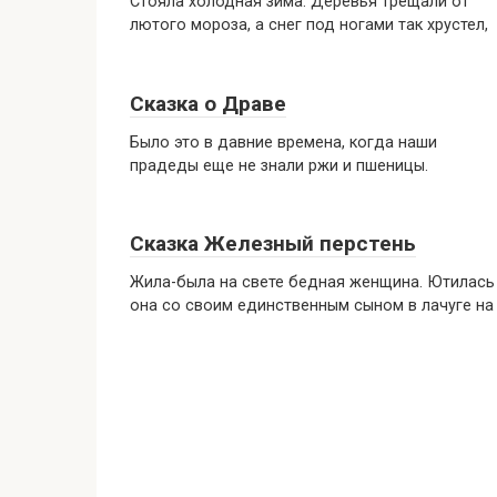
Стояла холодная зима. Деревья трещали от
лютого мороза, а снег под ногами так хрустел,
Сказка о Драве
Было это в давние времена, когда наши
прадеды еще не знали ржи и пшеницы.
Сказка Железный перстень
Жила-была на свете бедная женщина. Ютилась
она со своим единственным сыном в лачуге на