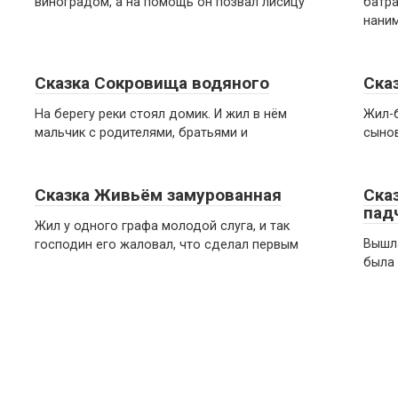
виноградом, а на помощь он позвал лисицу
батра
нани
Сказка Сокровища водяного
Ска
На берегу реки стоял домик. И жил в нём
Жил-б
мальчик с родителями, братьями и
сынов
Сказка Живьём замурованная
Ска
пад
Жил у одного графа молодой слуга, и так
Вышла
господин его жаловал, что сделал первым
была 