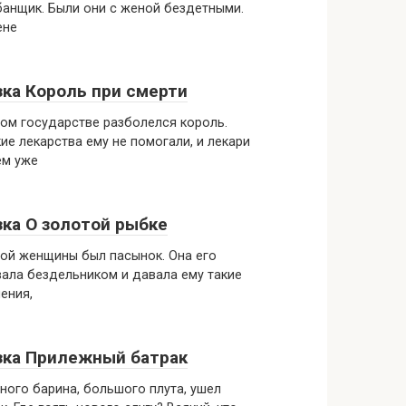
анщик. Были они с женой бездетными.
ене
зка Король при смерти
ом государстве разболелся король.
ие лекарства ему не помогали, и лекари
ем уже
зка О золотой рыбке
ой женщины был пасынок. Она его
ала бездельником и давала ему такие
ения,
зка Прилежный батрак
ного барина, большого плута, ушел