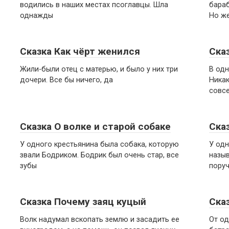
водились в наших местах псоглавцы. Шла
бараб
однажды
Но ж
Сказка Как чёрт женился
Ска
Жили-были отец с матерью, и было у них три
В одн
дочери. Все бы ничего, да
Никак
совс
Сказка О волке и старой собаке
Ска
У одного крестьянина была собака, которую
У одн
звали Бодриком. Бодрик был очень стар, все
назыв
зубы
поруч
Сказка Почему заяц куцый
Ска
Волк надумал вскопать землю и засадить ее
От од