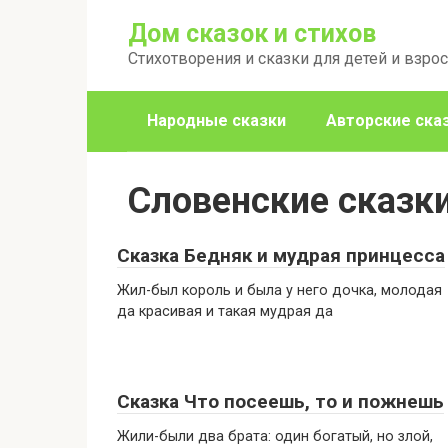
Перейти
Дом сказок и стихов
к
Стихотворения и сказки для детей и взро
контенту
Народные сказки
Авторские ска
Словенские сказк
Сказка Бедняк и мудрая принцесса
Жил-был король и была у него дочка, молодая
да красивая и такая мудрая да
Сказка Что посеешь, то и пожнешь
Жили-были два брата: один богатый, но злой,