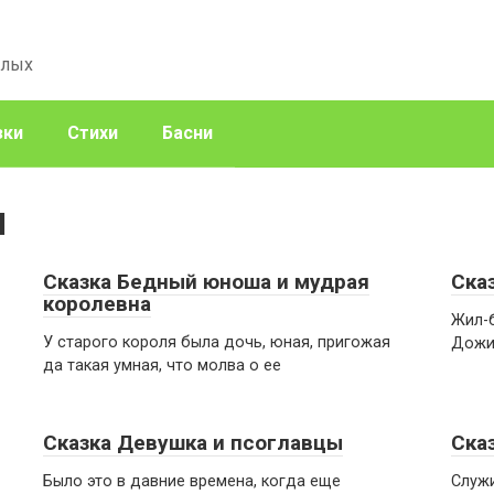
слых
зки
Стихи
Басни
и
Сказка Бедный юноша и мудрая
Ска
королевна
Жил-б
У старого короля была дочь, юная, пригожая
Дожил
да такая умная, что молва о ее
Сказка Девушка и псоглавцы
Ска
Было это в давние времена, когда еще
Служ