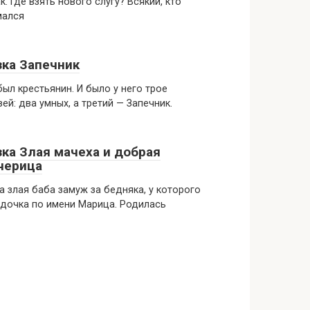
к. Где взять нового слугу? Всякий, кто
мался
зка Запечник
ыл крестьянин. И было у него трое
ей: два умных, а третий — Запечник.
зка Злая мачеха и добрая
черица
 злая баба замуж за бедняка, у которого
дочка по имени Марица. Родилась