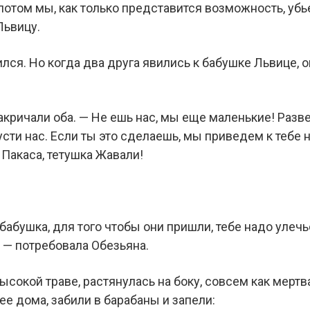
 потом мы, как только представится возможность, уб
Львицу.
ился. Но когда два друга явились к бабушке Львице, о
закричали оба. — Не ешь нас, мы еще маленькие! Разве
усти нас. Если ты это сделаешь, мы приведем к тебе 
 Пакаса, тетушка Жавали!
 бабушка, для того чтобы они пришли, тебе надо улечь
, — потребовала Обезьяна.
ысокой траве, растянулась на боку, совсем как мертва
ее дома, забили в барабаны и запели: