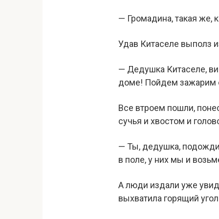
— Громадина, такая же, к
Удав Китаселе выполз и
— Дедушка Китаселе, вид
доме! Пойдем зажарим е
Все втроем пошли, понесл
сучья и хвостом и голов
— Ты, дедушка, подожди
в поле, у них мы и возьм
А люди издали уже увид
выхватила горящий уголе