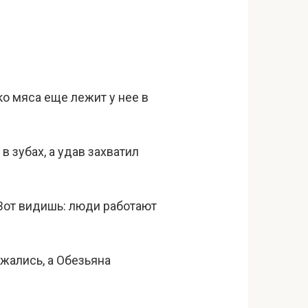
ко мяса еще лежит у нее в
в зубах, а удав захватил
 Вот видишь: люди работают
жались, а Обезьяна