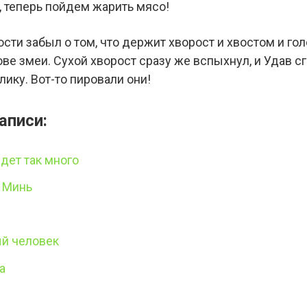
, теперь пойдем жарить мясо!
сти забыл о том, что держит хворост и хвостом и го
олове змеи. Сухой хворост сразу же вспыхнул, и Удав 
лику. Вот-то пировали они!
аписи:
дет так много
 Минь
й человек
а