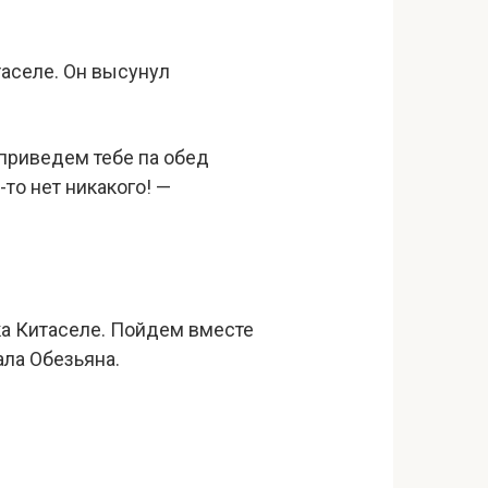
таселе. Он высунул
 приведем тебе па обед
-то нет никакого! —
шка Китаселе. Пойдем вместе
ала Обезьяна.