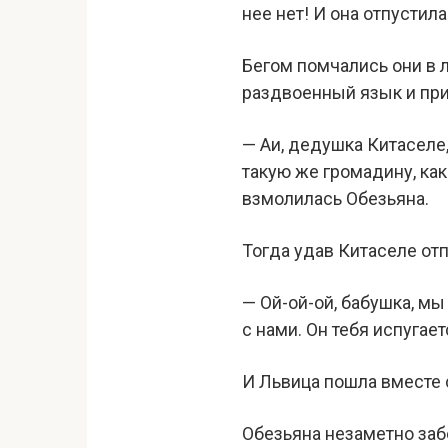
нее нет! И она отпустил
Бегом помчались они в 
раздвоенный язык и при
— Аи, дедушка Китаселе
такую же громадину, как
взмолилась Обезьяна.
Тогда удав Китаселе отп
— Ой-ой-ой, бабушка, м
с нами. Он тебя испугае
И Львица пошла вместе с
Обезьяна незаметно за