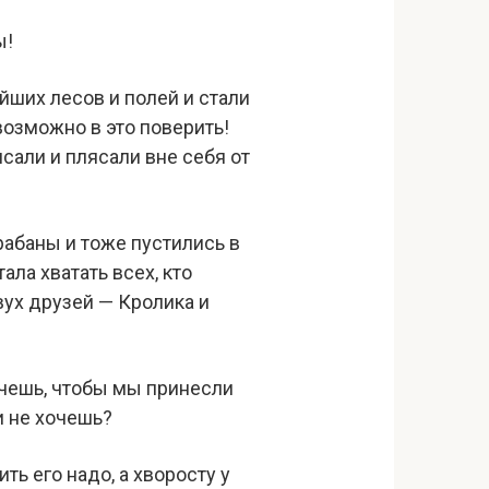
ы!
йших лесов и полей и стали
возможно в это поверить!
сали и плясали вне себя от
рабаны и тоже пустились в
ала хватать всех, кто
вух друзей — Кролика и
хочешь, чтобы мы принесли
и не хочешь?
ть его надо, а хворосту у