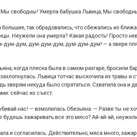
, Мы свободны! Умерла бабушка Львица, Мы свободн
и большие, так обрадовались, что сбежались из ближа
ицы. Неужели она умерла? Какая радость! Просто не
-дум-дум, дум-дум-дум, дум-дум-дум! — а звери пля
ьяна, когда пляска была в самом разгаре, бросили ба
 захлопнулась. Львица тотчас выскочила из травы и ст
дь зверям некуда было спрятаться. Схватила она и д
ми: сейчас их съест.
 убивай нас! — взмолилась Обезьяна. — Разве ты не 
не будешь зажаривать все это мясо? Ай-ай-ай, неужел
ла и согласилась. Действительно, мяса много, зажари