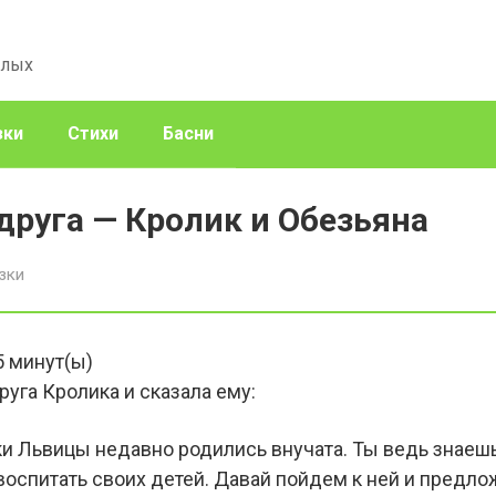
слых
зки
Стихи
Басни
друга — Кролик и Обезьяна
зки
5
минут(ы)
уга Кролика и сказала ему:
и Львицы недавно родились внучата. Ты ведь знаешь,
оспитать своих детей. Давай пойдем к ней и предлож