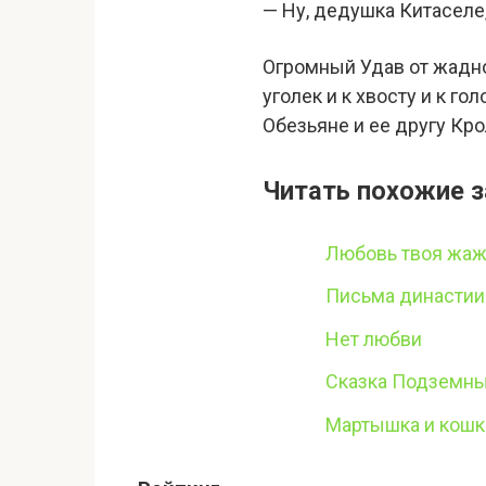
— Ну, дедушка Китаселе
Огромный Удав от жадно
уголек и к хвосту и к г
Обезьяне и ее другу Кро
Читать похожие з
Любовь твоя жаж
Письма династии
Нет любви
Сказка Подземны
Мартышка и кошк