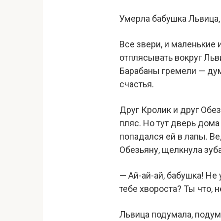
Умерла бабушка Львица
Все звери, и маленькие 
отплясывать вокруг Льв
Барабаны гремели — дум
счастья.
Друг Кролик и друг Обез
пляс. Но тут дверь дома
попадался ей в лапы. Ве
Обезьяну, щелкнула зуба
— Ай-ай-ай, бабушка! Не
тебе хвороста? Ты что, 
Львица подумала, подума