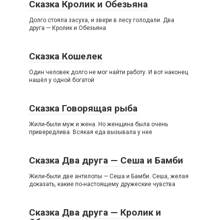
Сказка Кролик и Обезьяна
Долго стояла засуха, и звери в лесу голодали. Два
друга — Кролик и Обезьяна
Сказка Кошелeк
Один человек долго не мог найти работу. И вот наконец
нашёл у одной богатой
Сказка Говорящая рыба
Жили-были муж и жена. Но женщина была очень
привередлива. Всякая еда вызывала у нее
Сказка Два друга — Сеша и Бамби
Жили-были две антилопы — Сеша и Бамби. Сеша, желая
доказать, какие по-настоящему дружеские чувства
Сказка Два друга — Кролик и