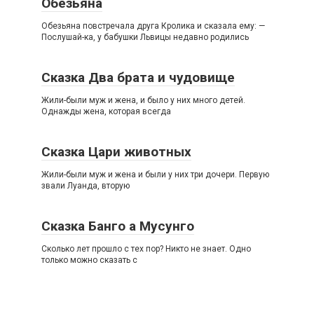
Обезьяна
Обезьяна повстречала друга Кролика и сказала ему: —
Послушай-ка, у бабушки Львицы недавно родились
Сказка Два брата и чудовище
Жили-были муж и жена, и было у них много детей.
Однажды жена, которая всегда
Сказка Цари животных
Жили-были муж и жена и были у них три дочери. Первую
звали Луанда, вторую
Сказка Банго а Мусунго
Сколько лет прошло с тех пор? Никто не знает. Одно
только можно сказать с