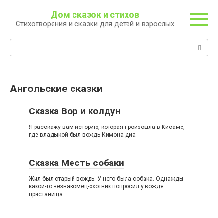
Перейти
Дом сказок и стихов
к
Стихотворения и сказки для детей и взрослых
контенту
Поиск:
Ангольские сказки
Сказка Вор и колдун
Я расскажу вам историю, которая произошла в Кисаме,
где владыкой был вождь Кимона диа
Сказка Месть собаки
Жил-был старый вождь. У него была собака. Однажды
какой-то незнакомец-охотник попросил у вождя
пристанища.