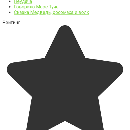
Неудача
Говорило Море Туче
Сказка Медведь, росомаха и волк
Рейтинг