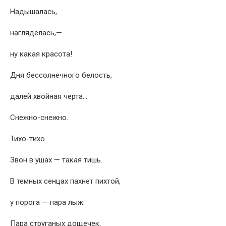
Надышалась,
нагляделась,—
ну какая красота!
Дня бессолнечного белость,
далей хвойная черта…
Снежно-снежно.
Тихо-тихо.
Звон в ушах — такая тишь.
В темных сенцах пахнет пихтой,
у порога — пара лыж.
Пара струганых дощечек,