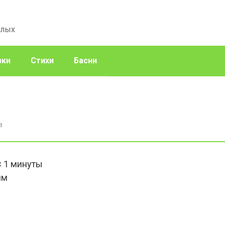
слых
зки
Стихи
Басни
в
< 1
минуты
им