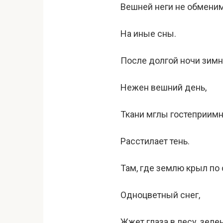
Вешней неги не обмени
На иные сны.
После долгой ночи зим
Нежен вешний день,
Ткани мглы гостеприим
Расстилает тень.
Там, где землю крыл по
Одноцветный снег,
Жжет глаза в лесу, зел