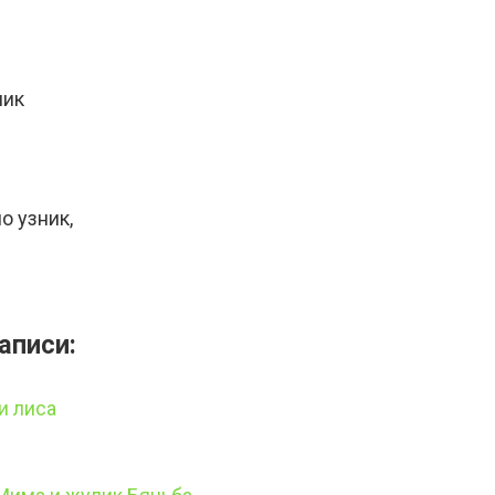
ник
о узник,
аписи:
и лиса