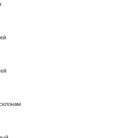
м
ней
ней
 склонам
еный