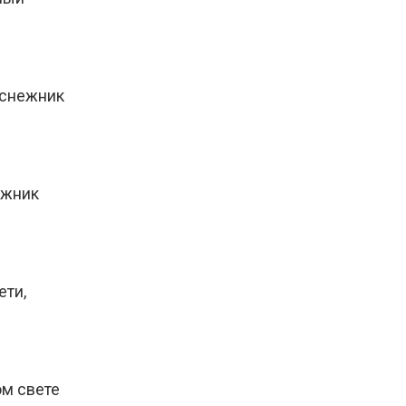
дснежник
ежник
ети,
ом свете