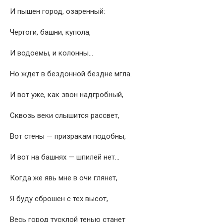
И пышен город, озаренный:
Чертоги, башни, купола,
И водоемы, и колонны…
Но ждет в бездонной бездне мгла.
И вот уже, как звон надгробный,
Сквозь веки слышится рассвет,
Вот стены — призракам подобны,
И вот на башнях — шпилей нет…
Когда же явь мне в очи глянет,
Я буду сброшен с тех высот,
Весь город тусклой тенью станет