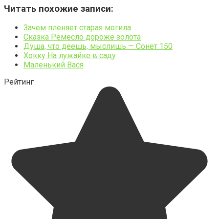
Читать похожие записи:
Зачем пленяет старая могила
Сказка Ремесло дороже золота
Душа, что деешь, мыслишь — Сонет 150
Хокку На лужайке в саду
Маленький Вася
Рейтинг