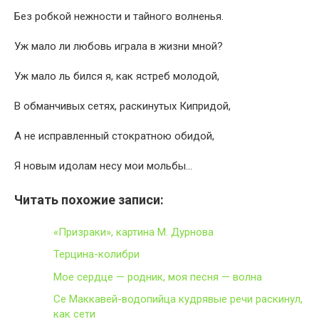
Без робкой нежности и тайного волненья.
Уж мало ли любовь играла в жизни мной?
Уж мало ль бился я, как ястреб молодой,
В обманчивых сетях, раскинутых Кипридой,
А не исправленный стократною обидой,
Я новым идолам несу мои мольбы…
Читать похожие записи:
«Призраки», картина М. Дурнова
Терцина-колибри
Мое сердце — родник, моя песня — волна
Се Маккавей-водопийца кудрявые речи раскинул,
как сети