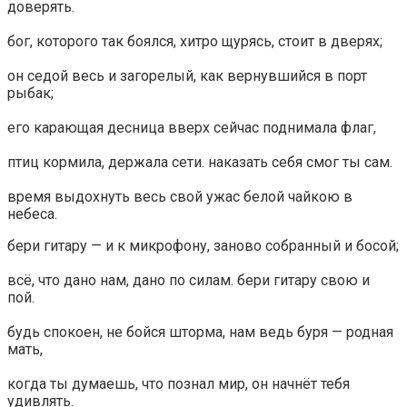
доверять.
бог, которого так боялся, хитро щурясь, стоит в дверях;
он седой весь и загорелый, как вернувшийся в порт
рыбак;
его карающая десница вверх сейчас поднимала флаг,
птиц кормила, держала сети. наказать себя смог ты сам.
время выдохнуть весь свой ужас белой чайкою в
небеса.
бери гитару — и к микрофону, заново собранный и босой;
всё, что дано нам, дано по силам. бери гитару свою и
пой.
будь спокоен, не бойся шторма, нам ведь буря — родная
мать,
когда ты думаешь, что познал мир, он начнёт тебя
удивлять.