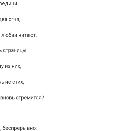
соедини
два огня,
 любви читают,
ть страницы
у из них,
ь не стих,
 вновь стремится?
 беспрерывно: