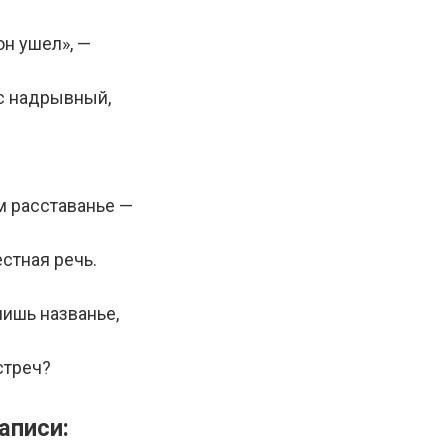
«он ушел», —
с надрывный,
м расставанье —
естная речь.
лишь названье,
стреч?
аписи: