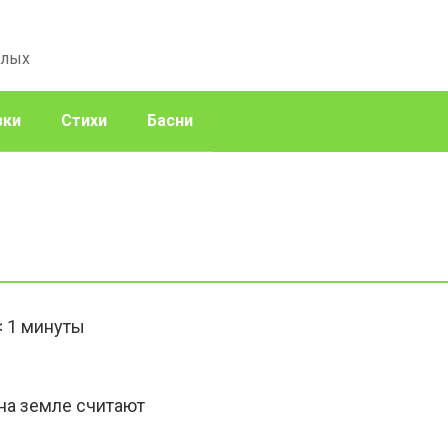
слых
зки
Стихи
Басни
< 1
минуты
на земле считают