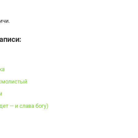
ичи.
аписи:
ка
 смолистый
м
дет — и слава богу)