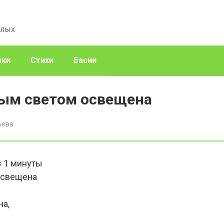
слых
зки
Стихи
Басни
ым светом освещена
ьева
< 1
минуты
освещена
на,