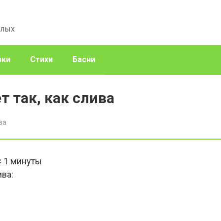
слых
зки
Стихи
Басни
т так, как слива
ва
< 1
минуты
ива: