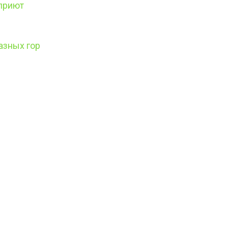
 приют
азных гор