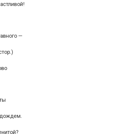
частливой!
тавного —
стор.)
ово
иты
 дождем.
енитой?