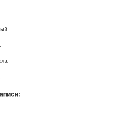
лый
.
ела:
.
аписи: