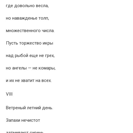
где довольно весла,
но наважденье толп,
множественного числа.
Пусть торжество икры
над рыбой еще не грех,
но ангелы — не комары,
и их не хватит на всех.
VIII
Ветреный летний день.
Запахи нечистот
затмевают сирень.