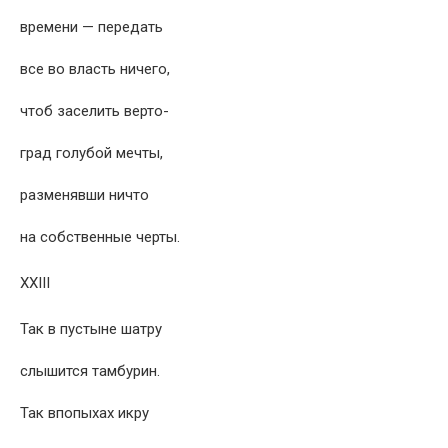
времени — передать
все во власть ничего,
чтоб заселить верто-
град голубой мечты,
разменявши ничто
на собственные черты.
XXIII
Так в пустыне шатру
слышится тамбурин.
Так впопыхах икру