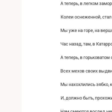
А теперь, в легком замо
Колеи оснеженной, стал
Мы уже на горе, на вер
Час назад, там, в Катарр
А теперь, в горьковатом
Всех мехов своих выдви
Мы нахохлились зябко, 
И, должно быть, прохо
Нам смеются вослед че