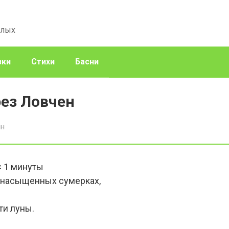
слых
зки
Стихи
Басни
рез Ловчен
ин
< 1
минуты
и насыщенных сумерках,
ти луны.