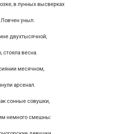
розке, в лунных высверках
 Ловчен уныл.
шине двухтысячной,
о, стояла весна.
 сиянии месячном,
нули арсенал.
как сонные совушки,
жим немного смешны:
рногорские девушки,