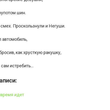
рупотом шин.
 смех. Проскользнули и Негуши.
 автомобиль,
сбросив, как хрусткую ракушку,
я сам истребить…
аписи:
время идет