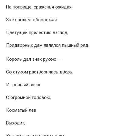
На поприще, сраженья ожидая;
За королём, обворожая
Цветущей прелестию взгляд,
Придворных дам являлся пышный ряд.
Король дал знак рукою —
Со стуком растворилась дверь:
И грозный зверь
С огромной головою,
Косматый лев
Выходит;
Кругом глаза угрюмо водит;