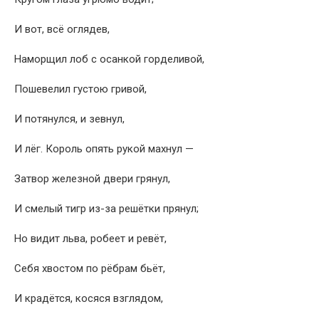
И вот, всё оглядев,
Наморщил лоб с осанкой горделивой,
Пошевелил густою гривой,
И потянулся, и зевнул,
И лёг. Король опять рукой махнул —
Затвор железной двери грянул,
И смелый тигр из-за решётки прянул;
Но видит льва, робеет и ревёт,
Себя хвостом по рёбрам бьёт,
И крадётся, косяся взглядом,