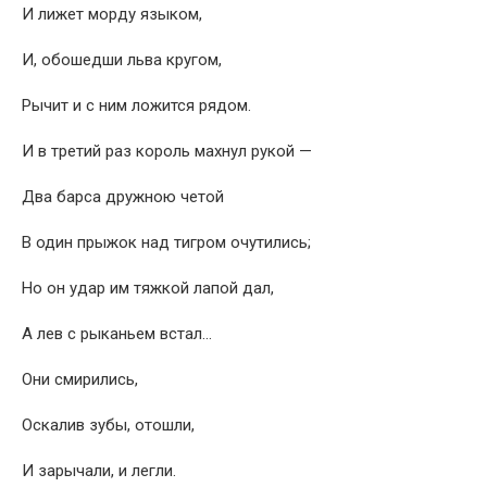
И лижет морду языком,
И, обошедши льва кругом,
Рычит и с ним ложится рядом.
И в третий раз король махнул рукой —
Два барса дружною четой
В один прыжок над тигром очутились;
Но он удар им тяжкой лапой дал,
А лев с рыканьем встал…
Они смирились,
Оскалив зубы, отошли,
И зарычали, и легли.