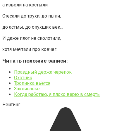
а извели на костыли.
Стесали до трухи, до пыли,
до астмы, до опухших век…
И даже плот не сколотили,
хотя мечтали про ковчег.
Читать похожие записи:
Праздный держа черепок
Охотник
Тропинка вьётся
Заклинанье
Когда работаю, я плохо верю в смерть
Рейтинг