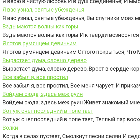
Я верю в чистую любовь И в душ соединенье; И мысл
Я вас узнал, святые убежденья
Я вас узнал, святые убежденья, Вы спутники моих м
Вздымаются волны как горы
Вздымаются волны как горы И к тверди возносятся
Я готов румянцем девичьим
Я готов румянцем девичьим Оттого покрыться, Что 
Вырастает дума, словно дерево
Вырастает дума, словно дерево, Вроет в сердце ко
Все забыл я, все простил
Все забыл я, все простил, Все меня чарует, И приказ
Войдем сюда; здесь меж руин
Войдем сюда; здесь меж руин Живет знакомый мне 
Вот уж снег последний в поле тает
Вот уж снег последний в поле тает, Теплый пар вос
Волки
Когда в селах пустеет, Смолкнут песни селян И сед