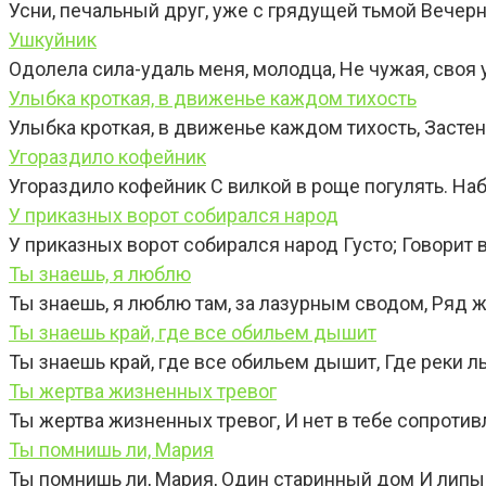
Усни, печальный друг, уже с грядущей тьмой Вечер
Ушкуйник
Одолела сила-удаль меня, молодца, Не чужая, своя у
Улыбка кроткая, в движенье каждом тихость
Улыбка кроткая, в движенье каждом тихость, Засте
Угораздило кофейник
Угораздило кофейник С вилкой в роще погулять. Наб
У приказных ворот собирался народ
У приказных ворот собирался народ Густо; Говорит в 
Ты знаешь, я люблю
Ты знаешь, я люблю там, за лазурным сводом, Ряд 
Ты знаешь край, где все обильем дышит
Ты знаешь край, где все обильем дышит, Где реки л
Ты жертва жизненных тревог
Ты жертва жизненных тревог, И нет в тебе сопротив
Ты помнишь ли, Мария
Ты помнишь ли, Мария, Один старинный дом И ли