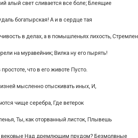
ний алый свет сливается все боле; Блеящие
даль богатырская! А и в сердце тая
нчивость в делах, а в помышленьях лихость, Стремле
рели на муравейник; Вилка ну его пырять!
простоте, что в его животе Пусто.
жизней мысленно отыскивать иных, И,
ьются чище серебра, Где ветерок
ленья, Ты, как оторванный листок, Плывешь
пы вековые Над дремлющим прудом? Безмолвные