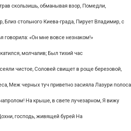
трав скользишь, обманывая взор, Помедли,
, Близ стольного Киева-града, Пирует Владимир, с
 говорила: «Он мне вовсе незнаком!»
 катился, молчалив; Был тихий час
усеяли чистое, Соловей свищет в роще березовой,
еса, Меж черных туч приветно засияла Лазури полоса
напролом! На крыше, в свете лучезарном, Я вижу
 Дохни, господь, живящей бурей На