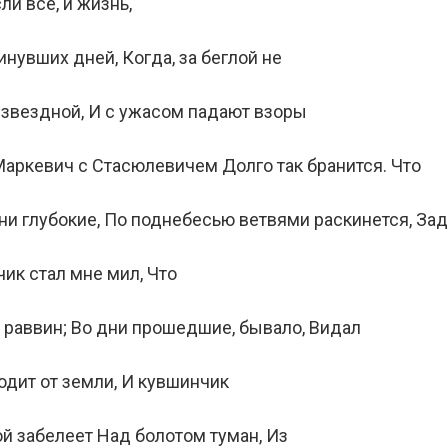
и все, и жизнь,
инувших дней, Когда, за беглой не
 звездной, И с ужасом падают взоры
Маркeвич с Стасюлевичем Долго так бранится. Что
рни глубокие, По поднебесью ветвями раскинется, За
чик стал мне мил, Что
раввин; Во дни прошедшие, бывало, Видал
ходит от земли, И кувшинчик
ой забелеет Над болотом туман, Из