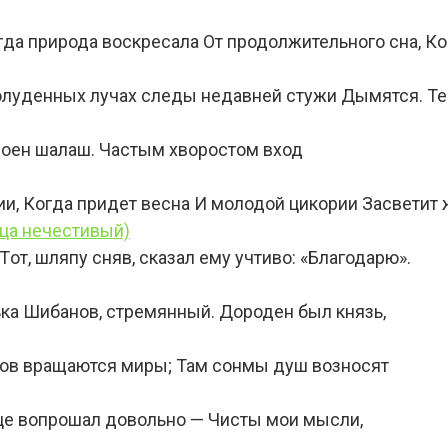
гда природа воскресала От продолжительного сна, Ко
полуденных лучах следы недавней стужи Дымятся. Т
роен шалаш. Частым хворостом вход
 Когда придет весна И молодой цикории Засветит 
ца нечестивый)
от, шляпу сняв, сказал ему учтиво: «Благодарю».
ька Шибанов, стремянный. Дороден был князь,
иров вращаются миры; Там сонмы душ возносят
дце вопрошал довольно — Чисты мои мысли,