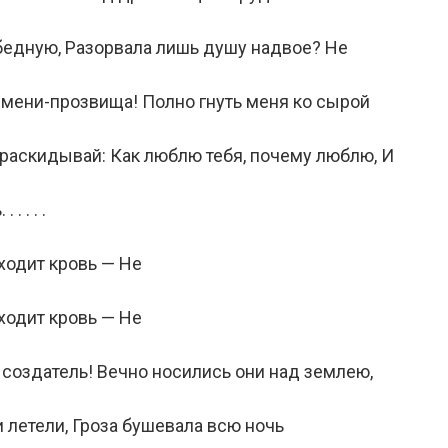
 бедную, Разорвала лишь душу надвое? Не
 имени-прозвища! Полно гнуть меня ко сырой
раскидывай: Как люблю тебя, почему люблю, И
 . . .
сходит кровь — Не
сходит кровь — Не
 создатель! Вечно носились они над землею,
 летели, Гроза бушевала всю ночь