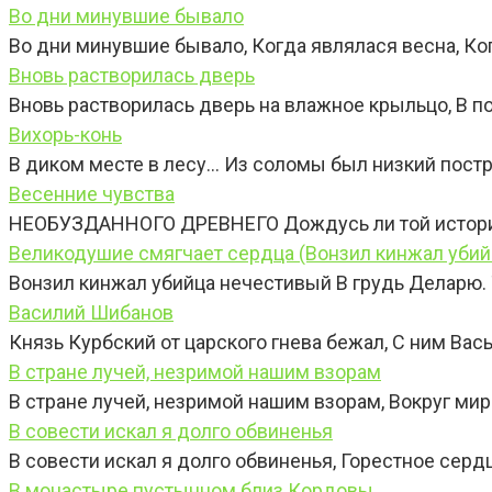
Во дни минувшие бывало
Во дни минувшие бывало, Когда являлася весна, Ко
Вновь растворилась дверь
Вновь растворилась дверь на влажное крыльцо, В 
Вихорь-конь
В диком месте в лесу… Из соломы был низкий пост
Вeсeнние чувства
НЕОБУЗДАННОГО ДРЕВНЕГО Дождусь ли той истории,
Великодушие смягчает сердца (Вонзил кинжал убий
Вонзил кинжал убийца нечестивый В грудь Деларю. T
Василий Шибанов
Князь Курбский от царского гнева бежал, С ним Вас
В стране лучей, незримой нашим взорам
В стране лучей, незримой нашим взорам, Вокруг м
В совести искал я долго обвиненья
В совести искал я долго обвиненья, Горестное сер
В монастыре пустынном близ Кордовы