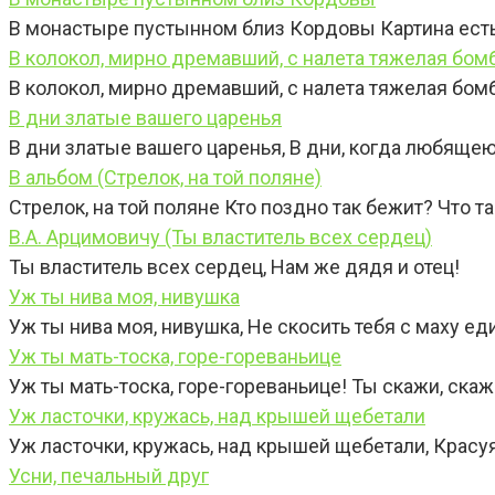
В монастыре пустынном близ Кордовы Картина есть
В колокол, мирно дремавший, с налета тяжелая бом
В колокол, мирно дремавший, с налета тяжелая бомб
В дни златые вашего царенья
В дни златые вашего царенья, В дни, когда любяще
В альбом (Стрелок, на той поляне)
Стрелок, на той поляне Кто поздно так бежит? Что 
В.А. Арцимовичу (Ты властитель всех сердец)
Ты властитель всех сердец, Нам же дядя и отец!
Уж ты нива моя, нивушка
Уж ты нива моя, нивушка, Не скосить тебя с маху еди
Уж ты мать-тоска, горе-гореваньице
Уж ты мать-тоска, горе-гореваньице! Ты скажи, ска
Уж ласточки, кружась, над крышей щебетали
Уж ласточки, кружась, над крышей щебетали, Красуя
Усни, печальный друг