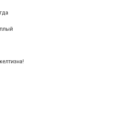
гда
еплый
желтизна!