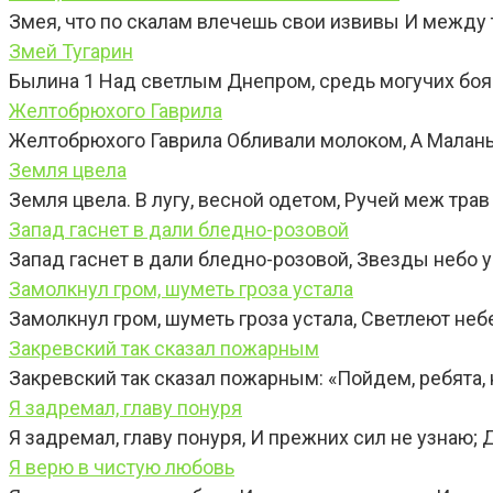
Змея, что по скалам влечешь свои извивы И между 
Змей Тугарин
Былина 1 Над светлым Днепром, средь могучих бояр
Желтобрюхого Гаврила
Желтобрюхого Гаврила Обливали молоком, А Маланья
Земля цвела
Земля цвела. В лугу, весной одетом, Ручей меж трав
Запад гаснет в дали бледно-розовой
Запад гаснет в дали бледно-розовой, Звезды небо 
Замолкнул гром, шуметь гроза устала
Замолкнул гром, шуметь гроза устала, Светлеют неб
Закревский так сказал пожарным
Закревский так сказал пожарным: «Пойдем, ребята, 
Я задремал, главу понуря
Я задремал, главу понуря, И прежних сил не узнаю;
Я верю в чистую любовь