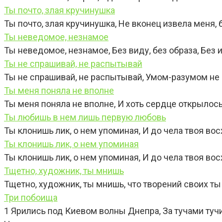
Ты почто, злая кручинушка
Ты почто, злая кручинушка, Не вконец извела меня,
Ты неведомое, незнамое
Ты неведомое, незнамое, Без виду, без образа, Без
Ты не спрашивай, не распытывай
Ты не спрашивай, не распытывай, Умом-разумом не 
Ты меня поняла не вполне
Ты меня поняла не вполне, И хоть сердце открылось. . .
Ты любишь в нем лишь первую любовь
Ты клонишь лик, о нем упоминая, И до чела твоя во
Ты клонишь лик, о нем упоминая
Ты клонишь лик, о нем упоминая, И до чела твоя во
Тщетно, художник, ты мнишь
Тщетно, художник, ты мнишь, что творений своих ты
Три побоища
1 Ярились под Киевом волны Днепра, За тучами тучи