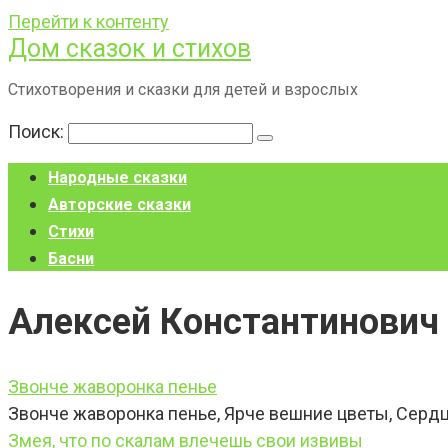
Перейти к контенту
Дом сказок и стихов
Стихотворения и сказки для детей и взрослых
Поиск:
Народные сказки
Авторские сказки
Стихи
Басни
Алексей Константинович
Звонче жаворонка пенье
Звонче жаворонка пенье, Ярче вешние цветы, Сердц
Змея, что по скалам влечешь свои извивы