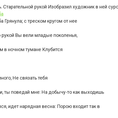
. Старательной рукой Изобразил художник в ней сур
ба
а Грянула; с треском кругом от нее
ю рукой Вы вели младые поколенья,
там в ночном тумане Клубится
ного, Не связать тебя
жи, ты поведай мне: На добычу-то как выходишь
ся, идет нарядная весна: Порою входит так в