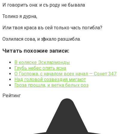
И говоритъ она: и съ роду не бывала
Толико я дурна,
Или твоя краса въ сей только часъ погибла?
Озлилася сова, и зѣркало разшибла.
Читать похожие записи:
В коляске Эсклармонды
Глубь небес опять ясна
О Госпожа, с началом всех начал — Сонет 347
Над головой созвездия мигают
Гроза прошла, и ветка белых роз
Рейтинг