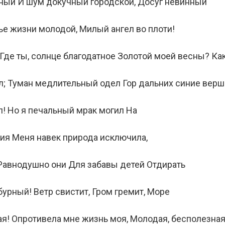
тный И шум докучный городской, Досуг невинный
ье жизни молодой, Милый ангел во плоти!
Где ты, солнце благодатное Золотой моей весны? Ка
л; Туман медлительный одел Гор дальних синие вер
л! Но я печальный мрак могил На
тия Меня навек природа исключила,
 Равнодушно они Для забавы детей Отдирать
бурный! Ветр свистит, Гром гремит, Море
я! Опротивела мне жизнь моя, Молодая, бесполезная