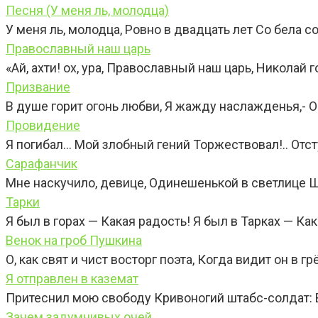
Песня (У меня ль, молодца)
У меня ль, молодца, Ровно в двадцать лет Со бела 
Православный наш царь
«Ай, ахти! ох, ура, Православный наш царь, Николай 
Призвание
В душе горит огонь любви, Я жажду наслажденья,- О
Провидение
Я погибал… Мой злобный гений Торжествовал!.. Отсту
Сарафанчик
Мне наскучило, девице, Одинешенькой в светлице 
Тарки
Я был в горах — Какая радость! Я был в Тарках — Как
Венок на гроб Пушкина
О, как свят и чист восторг поэта, Когда видит он в г
Я отправлен в каземат
Притеснил мою свободу Кривоногий штабс-солдат: В
Зачем задумчивых очей