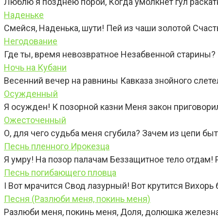
Люблю я позднею порой, Когда умолкнет гул раска
Наденьке
Смейся, Наденька, шути! Пей из чаши золотой Счаст
Негодование
Где ты, время невозвратное Незабвенной старины? 
Ночь на Кубани
Весенний вечер на равнины Кавказа знойного слете
Осужденный
Я осужден! К позорной казни Меня закон приговори
Ожесточенный
О, для чего судьба меня сгубила? Зачем из цепи бы
Песнь пленного Ирокезца
Я умру! На позор палачам Беззащитное тело отдам!
Песнь погибающего пловца
I Вот мрачится Свод лазурный! Вот крутится Вихорь 
Песня (Разлюби меня, покинь меня)
Разлюби меня, покинь меня, Доля, долюшка железна