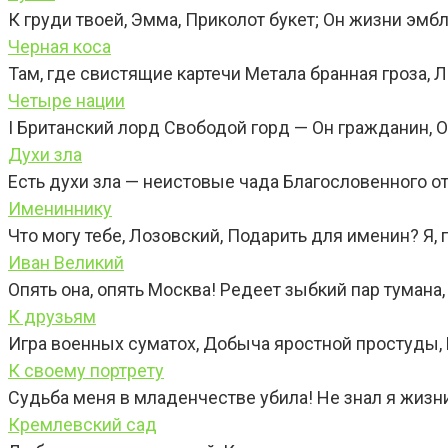
К груди твоей, Эмма, Приколот букет; Он жизни эмбл
Черная коса
Там, где свистящие картечи Метала бранная гроза, Л
Четыре нации
I Британский лорд Свободой горд — Он гражданин, 
Духи зла
Есть духи зла — неистовые чада Благословенного отц
Имениннику
Что могу тебе, Лозовский, Подарить для именин? Я,
Иван Великий
Опять она, опять Москва! Редеет зыбкий пар тумана,
К друзьям
Игра военных суматох, Добыча яростной простуды, 
К своему портрету
Судьба меня в младенчестве убила! Не знал я жизни
Кремлевский сад