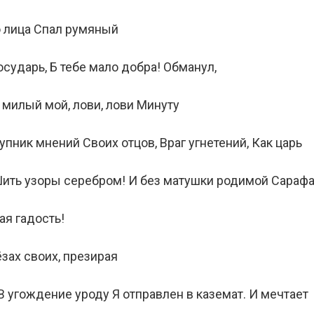
со лица Спал румяный
государь, Б тебе мало добра! Обманул,
 милый мой, лови, лови Минуту
пник мнений Своих отцов, Враг угнетений, Как царь
Шить узоры серебром! И без матушки родимой Сараф
ая гадость!
рёзах своих, презирая
 угождение уроду Я отправлен в каземат. И мечтает