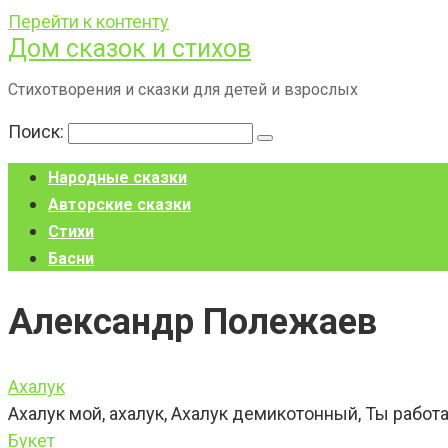
Перейти к контенту
Дом сказок и стихов
Стихотворения и сказки для детей и взрослых
Поиск:
Народные сказки
Авторские сказки
Стихи
Басни
Александр Полежаев
Ахалук
Ахалук мой, ахалук, Ахалук демикотонный, Ты работ
Букет