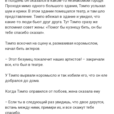
В полдень он оказался в каком-то незнакомом городе.
Проходя мимо одного большого здания, Тэмпо услыхал
шум и крики. В этом здании помещался театр, и там шло
представление. Тэмпо вбежал в здание и увидел, что
какие-то люди бьют друг друга. Тут Тэмпо сразу же
вспомнил совет жены: «Помог бы кузнецу бить, он бы
тебе спасибо сказал».
Тэмпо вскочил на сцену и, размахивая коромыслом,
начал бить актеров.
– Этот безумец покалечит наших артистов! – закричали
все, кто был в театре.
У Тэмпо вырвали коромысло и так избили его, что он еле
добрался до дома.
Когда Тэмпо оправился от побоев, жена сказала ему
– Если ты в следующий раз увидишь, что двое дерутся,
встань между ними, примири их, и все скажут тебе
спасибо.