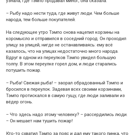
узнала, где Тэмпо продавал миног, она сказала:
– Рыбу надо нести туда, где живут люди. Чем больше
народа, тем больше покупателей.
На следующее утро Тэмпо снова нацепил корзины на
коромысло и отправился в соседний город. Он проходил
улицу за улицей, нигде не останавливаясь: ему всё
казалось, что на улицах недостаточно много народа.
Вдруг в одном из переулков Тэмпо увидел большую
толпу. В этом переулке горел дом, и люди старались
потушить пожар.
– Рыба! Свежая рыба! – заорал обрадованный Тэмпо и
бросился в переулок. Задевая всех своими корзинами,
Тэмпо протискался в самую гущу, где люди заливали из
вёдер огонь.
– Что здесь надо этому человеку? – рассердились люди.
– Он мешает нам тушить пожар!
Кто-то схватил Тэмпо за пояс и дал ему такого пинка, что