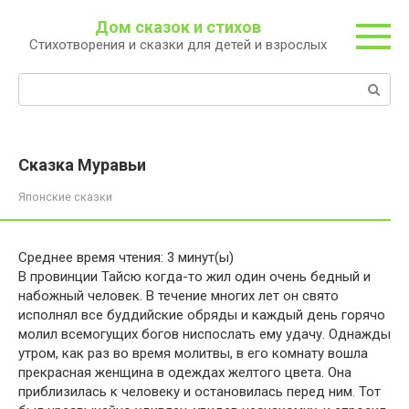
Перейти
Дом сказок и стихов
к
Стихотворения и сказки для детей и взрослых
контенту
Поиск:
Сказка Муравьи
Японские сказки
Среднее время чтения:
3
минут(ы)
В провинции Тайсю когда-то жил один очень бедный и
набожный человек. В течение многих лет он свято
исполнял все буддийские обряды и каждый день горячо
молил всемогущих богов ниспослать ему удачу. Однажды
утром, как раз во время молитвы, в его комнату вошла
прекрасная женщина в одеждах желтого цвета. Она
приблизилась к человеку и остановилась перед ним. Тот