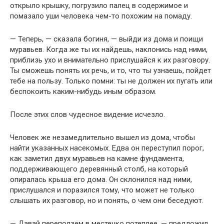
открыло крышку, погрузило палец в содержимое и
помазало уши человека чем-то похожим на помаду.
— Теперь, — сказала богиня, — выйди из дома и поищи
муравьев. Когда же ты их найдешь, наклонись над ними,
приблизь ухо и внимательно прислушайся к их разговору.
Ты сможешь понять их речь, и то, что ты узнаешь, пойдет
тебе на пользу. Только помни: ты не должен их пугать или
беспокоить каким-нибудь иным образом.
После этих слов чудесное видение исчезло.
Человек же незамедлительно вышел из дома, чтобы
найти указанных насекомых. Едва он переступил порог,
как заметил двух муравьев на камне фундамента,
поддерживающего деревянный столб, на который
опиралась крыша его дома. Он склонился над ними,
прислушался и поразился тому, что может не только
слышать их разговор, но и понять, о чем они беседуют.
— Давай переползем в местечко потеплее, — предложил