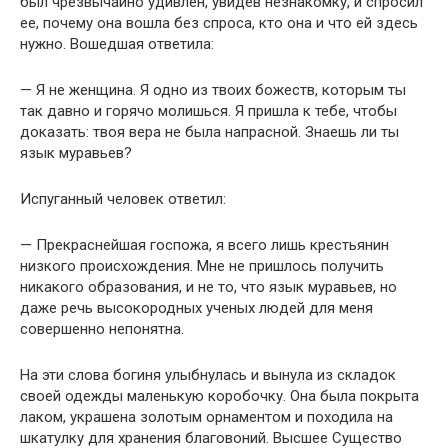
был чрезвычайно удивлен, увидев незнакомку, и спросил
ее, почему она вошла без спроса, кто она и что ей здесь
нужно. Вошедшая ответила:
— Я не женщина. Я одно из твоих божеств, которым ты
так давно и горячо молишься. Я пришла к тебе, чтобы
доказать: твоя вера не была напрасной. Знаешь ли ты
язык муравьев?
Испуганный человек ответил:
— Прекраснейшая госпожа, я всего лишь крестьянин
низкого происхождения. Мне не пришлось получить
никакого образования, и не то, что язык муравьев, но
даже речь высокородных ученых людей для меня
совершенно непонятна.
На эти слова богиня улыбнулась и вынула из складок
своей одежды маленькую коробочку. Она была покрыта
лаком, украшена золотым орнаментом и походила на
шкатулку для хранения благовоний. Высшее Существо