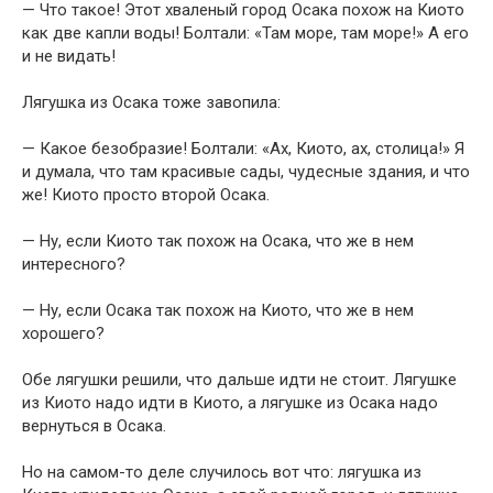
— Что такое! Этот хваленый город Осака похож на Киото
как две капли воды! Болтали: «Там море, там море!» А его
и не видать!
Лягушка из Осака тоже завопила:
— Какое безобразие! Болтали: «Ах, Киото, ах, столица!» Я
и думала, что там красивые сады, чудесные здания, и что
же! Киото просто второй Осака.
— Ну, если Киото так похож на Осака, что же в нем
интересного?
— Ну, если Осака так похож на Киото, что же в нем
хорошего?
Обе лягушки решили, что дальше идти не стоит. Лягушке
из Киото надо идти в Киото, а лягушке из Осака надо
вернуться в Осака.
Но на самом-то деле случилось вот что: лягушка из