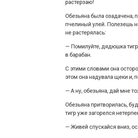
растерзаю!
Обезьяна была озадачена, п
пчелиный улей. Полезешь на
не растерялась:
— Помилуйте, дядюшка тигр!
в барабан.
С этими словами она осторо
этом она надувала щеки и, п
— А ну, обезьяна, дай мне т
Обезьяна притворилась, будт
тигр уже загорелся нетерпе
— Живей спускайся вниз, о