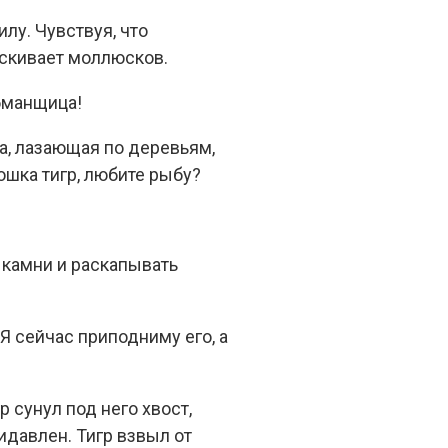
илу. Чувствуя, что
ыскивает моллюсков.
обманщица!
на, лазающая по деревьям,
юшка тигр, любите рыбу?
 камни и раскапывать
Я сейчас приподниму его, а
 сунул под него хвост,
ридавлен. Тигр взвыл от