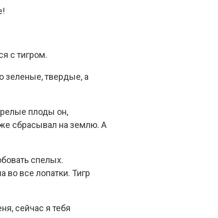
е!
ся с тигром.
о зеленые, твердые, а
езрелые плоды он,
 же сбрасывал на землю. А
обовать спелых.
а во все лопатки. Тигр
ня, сейчас я тебя