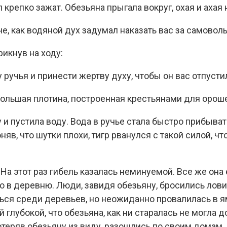
л крепко зажат. Обезьяна прыгала вокруг, охая и ахая 
че, как водяной дух задумал наказать вас за самовол
рикнув на ходу:
 ручья и принести жертву духу, чтобы он вас отпусти
ольшая плотина, построенная крестьянами для орош
и пустила воду. Вода в ручье стала быстро прибывать
няв, что шутки плохи, тигр рванулся с такой силой, чт
 На этот раз гибель казалась неминуемой. Все же она
о в деревню. Люди, завидя обезьяну, бросились лови
ться среди деревьев, но неожиданно провалилась в я
й глубокой, что обезьяна, как ни старалась не могла 
теряв обезьяну из виду, разошлись по своим домам. 