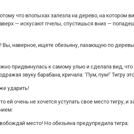
отому что впопыхах залезла на дерево, на котором ви
верх — искусают пчелы, спустишься вниз — попадешь 
 Вы, наверное, ищете обезьяну, лазающую по деревья
жно придвинулась к самому улью и сделала вид, что 
одражая звуку барабана, кричала: ‘Пум, пум!’ Тигру эт
оже ударить!
о ей очень не хочется уступать свое место тигру, и 
нием:
свобождай место! Но обезьяна предупредила тигра: