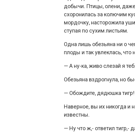
добычи. Птицы, олени, даже
схоронилась за колючим кус
мордочку, насторожила уши.
ступая по сухим листьям.
Одна лишь обезьяна ни о ч
плоды и так увлеклась, что
— А ну-ка, живо слезай я те
Обезьяна вздрогнула, но бы
— Обождите, дядюшка тигр! 
Наверное, вы их никогда и 
известны.
— Ну что ж,- ответил тигр,-