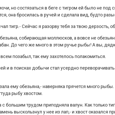
очи, но состязаться в беге с тигром ей было не под с
я, она бросилась в ручей и сделала вид, будто раз
чал тигр.- Сейчас я разорву тебя за твою дерзость, 
 обезьяна, собирающая моллюсков, а вовсе не обезья
абан. До чего же много в этом ручье рыбы! А вы, дяд
 всем позабыл, так ему захотелось полакомиться.
чей и в поисках добычи стал усердно переворачивать
азала ему обезьяна,- наверняка прячется много рыбы. 
ттуда рыбу хвостом.
а с большим трудом приподняла валун. Как только тигр
амень выскользнул у нее из лап,- и хвост оказался п