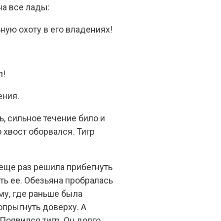
на все лады:
ьную охоту в его владениях!
л!
ения.
, сильное течение било и
о хвост оборвался. Тигр
 еще раз решила прибегнуть
ть ее. Обезьяна пробралась
му, где раньше была
допрыгнуть доверху. А
Появился тигр. Он долго