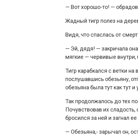
— Вот хорошо-то! — обрадов
Жадный тигр полез на дерев
Видя, что спаслась от смер
— Эй, дядя! — закричала он
мягкие — червивые внутри, 
Тигр карабкался с ветки на 
послушавшись обезьяну, отп
обезьяна была тут как тут и 
Так продолжалось до тех по
Почувствовав их сладость, о
бросился за ней и загнал ее
— Обезьяна,- зарычал он, о