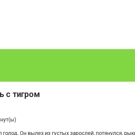
ь с тигром
нут(ы)
голод. Он вылез из густых зарослей, потянулся, рык