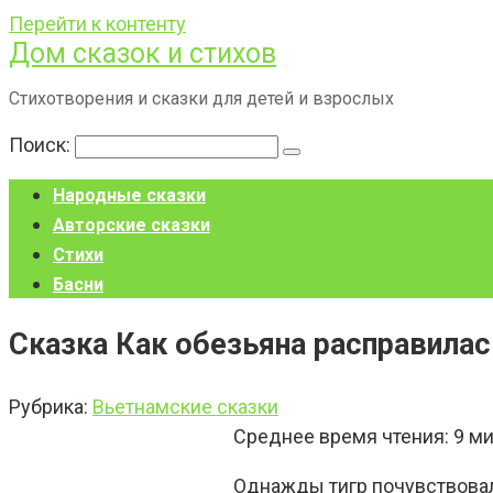
Перейти к контенту
Дом сказок и стихов
Стихотворения и сказки для детей и взрослых
Поиск:
Народные сказки
Авторские сказки
Стихи
Басни
Сказка Как обезьяна расправилас
Рубрика:
Вьетнамские сказки
Среднее время чтения:
9
ми
Однажды тигр почувствовал 