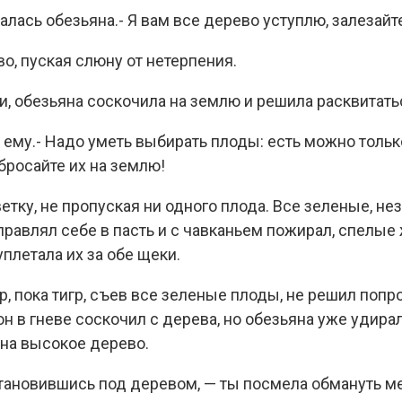
алась обезьяна.- Я вам все дерево уступлю, залезайт
о, пуская слюну от нетерпения.
ти, обезьяна соскочила на землю и решила расквитать
а ему.- Надо уметь выбирать плоды: есть можно тольк
бросайте их на землю!
ветку, не пропуская ни одного плода. Все зеленые, н
равлял себе в пасть и с чавканьем пожирал, спелые
уплетала их за обе щеки.
р, пока тигр, съев все зеленые плоды, не решил попр
н в гневе соскочил с дерева, но обезьяна уже удирал
 на высокое дерево.
становившись под деревом, — ты посмела обмануть ме