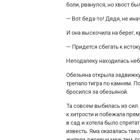
боли, рванулся, но хвост бы
— Вот беда-то! Дядя, не ина
И она выскочила на берег, к
— Придется сбегать к истоку
Неподалеку находилась неб
Обезьяна открыла задвижку 
трепало тигра по камням. По
бросился за обезьяной.
Та совсем выбилась из сил.
к хитрости и побежала прям
в сад и хотела было спрята
известь. Яма оказалась тако
жители деревни меж тем, по