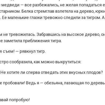
 медведи — все разбежались, не желая попадаться ем
тарником. Белка стремглав взлетела на дерево, юркн
 Ее маленькие глазки тревожно следили за тигром. А
ем не тревожилась. Забравшись на высокое дерево, 
 не заметила приближения тигра.
бя съем! — рявкнул тигр.
стро сообразила, как можно выкрутиться:
Не хотите ли сперва отведать этих вкусных плодов?
не пробовали! Ведь я — обезьяна, лазающая по дерев
 давай попробую!