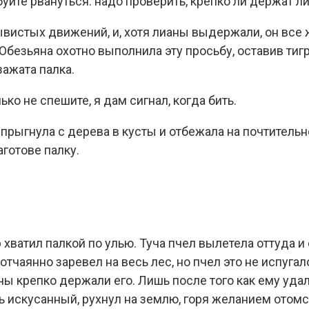
буйте рвануться: надо проверить, крепко ли держат л
ывистых движений, и, хотя лианы выдержали, он все
 Обезьяна охотно выполнила эту просьбу, оставив тиг
зажата палка.
ько не спешите, я дам сигнал, когда бить.
прыгнула с дерева в кусты и отбежала на почтительн
готове палку.
 хватил палкой по улью. Туча пчел вылетела оттуда и
отчаянно заревел на весь лес, но пчел это не испугало
ны крепко держали его. Лишь после того как ему удал
ь искусанный, рухнул на землю, горя желанием отомс