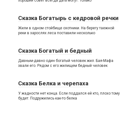
хороший совет всегда дать могут. Только
Сказка Богатырь с кедровой речки
Жили в одном стойбище охотники. На берегу таежной
реки в зарослях леса поставили несколько
Сказка Богатый и бедный
Давным-давно один богатый человек жил. Бая-Мафа
звали его. Рядом с его жилищем бедный человек
Сказка Белка и черепаха
У жадности нет конца. Если поддался ей кто, плохо тому
будет. Подружились как-то белка