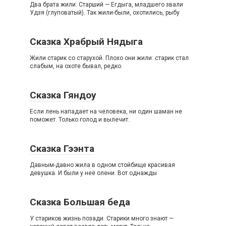
Два брата жили. Старший — Егдыга, младшего звали
Удзя (глуповатый). Так жили-были, охотились, рыбу
Сказка Храбрый Нядыга
Жили старик со старухой. Плохо они жили: старик стал
слабым, на охоте бывал, редко.
Сказка Гяндоу
Если лень нападает на человека, ни один шаман не
поможет. Только голод и вылечит.
Сказка Гээнта
Давным-давно жила в одном стойбище красивая
девушка. И были у неё олени. Вот однажды
Сказка Большая беда
У стариков жизнь позади. Старики много знают —