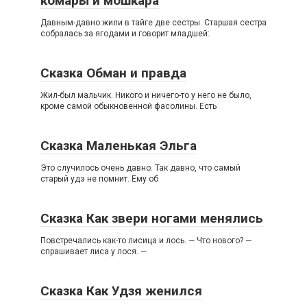
комары и мошкара
Давным-давно жили в тайге две сестры. Старшая сестра
собралась за ягодами и говорит младшей:
Сказка Обман и правда
Жил-был мальчик. Никого и ничего-то у него не было,
кроме самой обыкновенной фасолины. Есть
Сказка Маленькая Эльга
Это случилось очень давно. Так давно, что самый
старый удэ не помнит. Ему об
Сказка Как звери ногами менялись
Повстречались как-то лисица и лось. — Что нового? —
спрашивает лиса у лося. —
Сказка Как Удзя женился