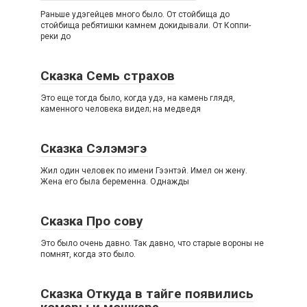
Раньше удэгейцев много было. От стойбища до
стойбища ребятишки камнем докидывали. От Коппи-
реки до
Сказка Семь страхов
Это еще тогда было, когда удэ, на камень глядя,
каменного человека видел; на медведя
Сказка Сэлэмэгэ
Жил один человек по имени Гээнтэй. Имел он жену.
Жена его была беременна. Однажды
Сказка Про сову
Это было очень давно. Так давно, что старые вороны не
помнят, когда это было.
Сказка Откуда в тайге появились