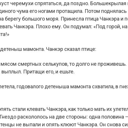
 куст черемухи спрятаться, да поздно. Большекрылая п
диного чума его ногами протащила. Потом поднялась 
на берегу большого моря. Принесла птица Чанкэра и 
евать Чанкэра. Плохо ему. Он подумал: «Под горой, н
та!»
детеныш мамонта. Чанкэр сказал птице:
 мясом смертных селькупов, то долго не проживешь
выплыл. Притащи его, и ешьте.
етела, годовалого детеныша мамонта схватила, в гн
пять стали клевать Чанкэра, как только мать их улете
 Гнездо раскололось на две стороны: одна половина —
птенцы не выпали и опять клюют Чанкэра. Он снова си