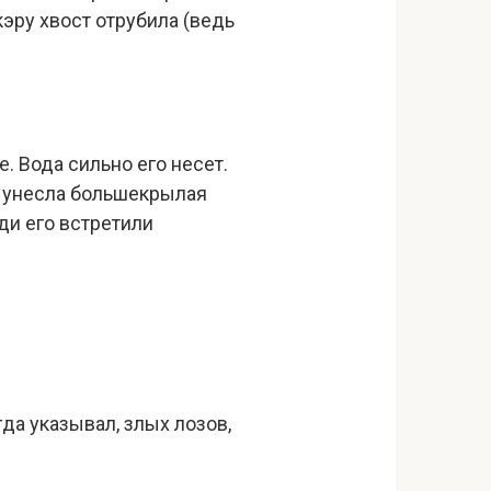
эру хвост отрубила (ведь
е. Вода сильно его несет.
го унесла большекрылая
юди его встретили
а указывал, злых лозов,