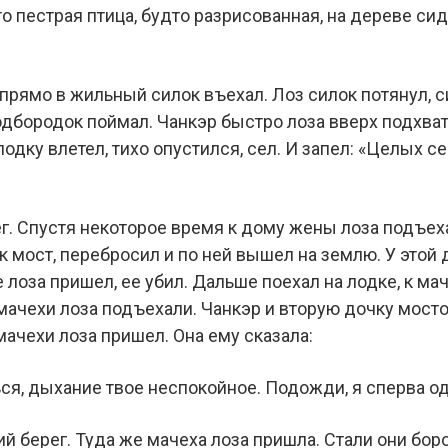
то пестрая птица, будто разрисованная, на дереве сид
 прямо в жильный силок въехал. Лоз силок потянул, с
одбородок поймал. Чанкэр быстро лоза вверх подхват
 лодку влетел, тихо опустился, сел. И запел: «Целых се
г. Спустя некоторое время к дому жены лоза подъеха
как мост, перебросил и по ней вышел на землю. У этой
 лоза пришел, ее убил. Дальше поехал на лодке, к мач
 мачехи лоза подъехали. Чанкэр и вторую дочку мост
мачехи лоза пришел. Она ему сказала:
ся, дыхание твое неспокойное. Подожди, я сперва од
й берег. Туда же мачеха лоза пришла. Стали они бор