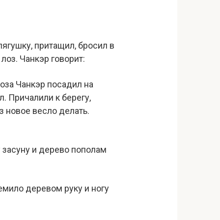
лягушку, притащил, бросил в
 лоз. Чанкэр говорит:
Лоза Чанкэр посадил на
. Причалили к берегу,
з новое весло делать.
у засуну и дерево пополам
щемило деревом руку и ногу