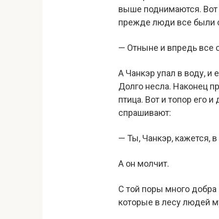
выше поднимаются. Вот у
прежде люди все были с 
— Отныне и впредь все 
А Чанкэр упал в воду, и 
Долго несла. Наконец п
птица. Вот и топор его 
спрашивают:
— Ты, Чанкэр, кажется, в
А он молчит.
С той поры много добра
которые в лесу людей му