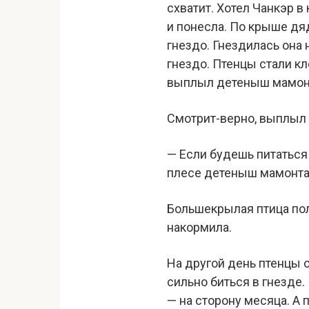
схватит. Хотел Чанкэр в
и понесла. По крыше дя
гнездо. Гнездилась она 
гнездо. Птенцы стали кл
выплыл детеныш мамон
Смотрит-верно, выплыл 
— Если будешь питаться
плесе детеныш мамонта 
Большекрылая птица пол
накормила.
На другой день птенцы о
сильно биться в гнезде.
— на сторону месяца. А 