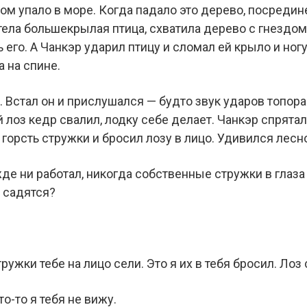
вом упало в море. Когда падало это дерево, посреди
ела большекрылая птица, схватила дерево с гнездом
 его. А Чанкэр ударил птицу и сломал ей крыло и ногу
 на спине.
у. Встал он и прислушался — будто звук ударов топор
 лоз кедр свалил, лодку себе делает. Чанкэр спрятал
в горсть стружки и бросил лозу в лицо. Удивился лесн
де ни работал, никогда собственные стружки в глаза
о садятся?
ружки тебе на лицо сели. Это я их в тебя бросил. Лоз
о-то я тебя не вижу.