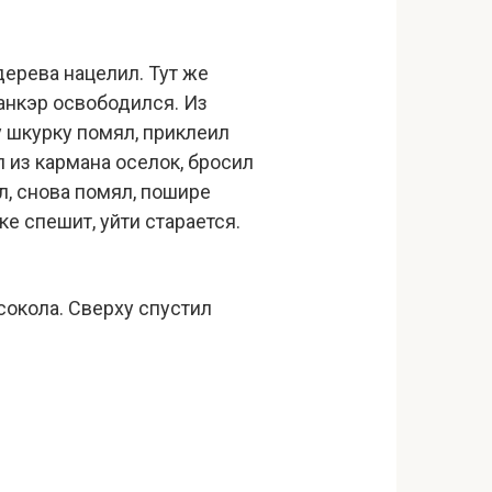
ерева нацелил. Тут же
Чанкэр освободился. Из
у шкурку помял, приклеил
л из кармана оселок, бросил
л, снова помял, пошире
ке спешит, уйти старается.
сокола. Сверху спустил