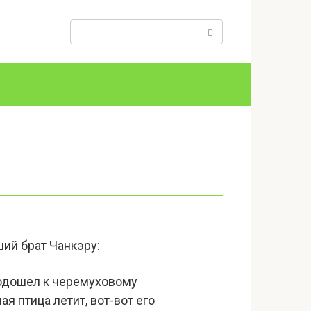
Поиск:
ий брат Чанкэру:
Подошел к черемуховому
я птица летит, вот-вот его