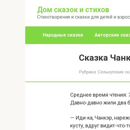
Перейти
Дом сказок и стихов
к
Стихотворения и сказки для детей и взро
контенту
Народные сказки
Авторские ска
Сказка Чан
Рубрика:
Селькупские ск
Среднее время чтения:
Давно-давно жили два б
— Иди-ка, Чанкэр, наре
кусту, вдруг видит-что-