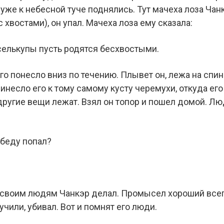
же к небесной туче поднялись. Тут мачеха лоза Чанк
хвостами), он упал. Мачеха лоза ему сказала:
селькупы пусть родятся бесхвостыми.
его понесло вниз по течению. Плывет он, лежа на спин
ринесло его к тому самому кусту черемухи, откуда е
и другие вещи лежат. Взял он топор и пошел домой. Л
 беду попал?
 своим людям Чанкэр делал. Промысел хороший всегд
чили, убивал. Вот и помнят его люди.