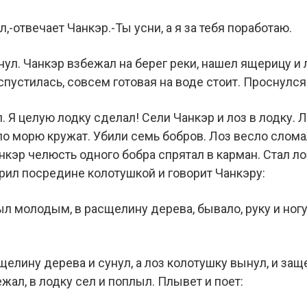
ал,-отвечает Чанкэр.-Ты усни, а я за тебя поработаю.
снул. Чанкэр взбежал на берег реки, нашел ящерицу и 
 спустилась, совсем готовая на воде стоит. Проснулся
л. Я целую лодку сделал! Сели Чанкэр и лоз в лодку. 
по морю кружат. Убили семь бобров. Лоз весло сломал
анкэр челюсть одного бобра спрятал в карман. Стал ло
рил посредине колотушкой и говорит Чанкэру:
ыл молодым, в расщелину дерева, бывало, руку и ног
сщелину дерева и сунул, а лоз колотушку вынул, и за
ежал, в лодку сел и поплыл. Плывет и поет: