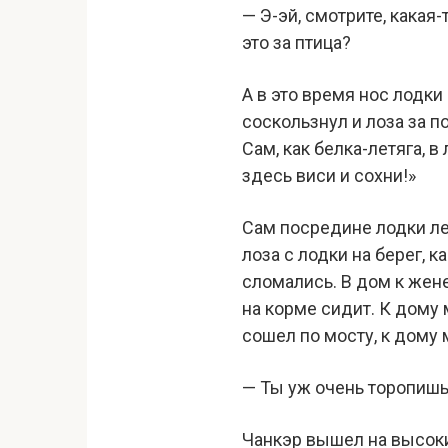
— Э-эй, смотрите, какая-
это за птица?
А в это время нос лодки
соскользнул и лоза за п
Сам, как белка-летяга, в
здесь виси и сохни!»
Сам посредине лодки ле
лоза с лодки на берег, 
сломались. В дом к жене
на корме сидит. К дому
сошел по мосту, к дому 
— Ты уж очень торопишь
Чанкэр вышел на высоки