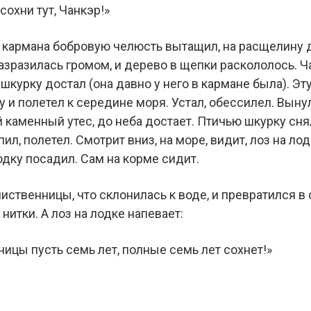
сохни тут, Чанкэр!»
з кармана бобровую челюсть вытащил, на расщелину д
разразилась громом, и дерево в щепки раскололось. 
шкурку достал (она давно у него в кармане была). Эт
ну и полетел к середине моря. Устал, обессилел. Выну
 каменный утес, до неба достает. Птичью шкурку сня
ил, полетел. Смотрит вниз, на море, видит, лоз на лод
одку посадил. Сам на корме сидит.
иственницы, что склонилась к воде, и превратился в 
нитки. А лоз на лодке напевает:
ицы пусть семь лет, полные семь лет сохнет!»