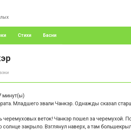
слых
зки
Стихи
Басни
кэр
азки
7
минут(ы)
рата. Младшего звали Чанкэр. Однажды сказал старш
жь черемуховых веток! Чанкэр пошел за черемухой. 
то солнце закрыло. Взглянул наверх, а там большекрыла