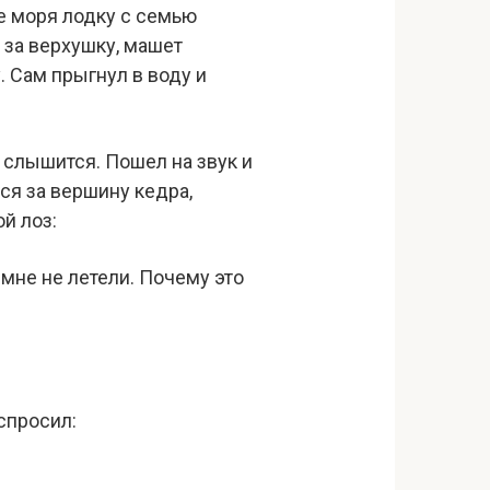
не моря лодку с семью
 за верхушку, машет
. Сам прыгнул в воду и
а слышится. Пошел на звук и
ся за вершину кедра,
ой лоз:
 мне не летели. Почему это
 спросил: