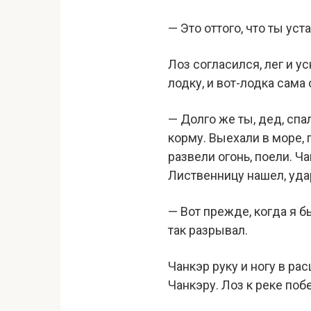
— Это оттого, что ты уст
Лоз согласился, лег и у
лодку, и вот-лодка сама
— Долго же ты, дед, спа
корму. Выехали в море, 
развели огонь, поели. Ч
Лиственницу нашел, уда
— Вот прежде, когда я б
так разрывал.
Чанкэр руку и ногу в ра
Чанкэру. Лоз к реке поб