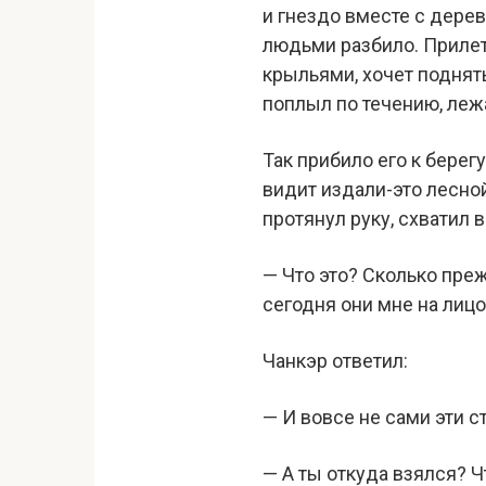
и гнездо вместе с дере
людьми разбило. Прилет
крыльями, хочет поднять
поплыл по течению, лежа
Так прибило его к берег
видит издали-это лесной
протянул руку, схватил 
— Что это? Сколько преж
сегодня они мне на лиц
Чанкэр ответил:
— И вовсе не сами эти ст
— А ты откуда взялся? Чт