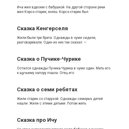
Ича жил вдвоем с бабушкой. На другой стороне реки
жил Корсэ-старик, князь. Корсэ-старик был
Сказка Кенгерселя
Жили-были три брата. Однажды в чуме сидели,
разговаривали. Один из них так сказал: —
Сказка о Пучике-Чурике
Остался однажды Пучика-Чурика в чуме один. Мать его
к щучьему запору пошла. Отец его
Сказка о семи ребятах
Жили старик со старухой. Однажды семерых детей
нашли. Жили с этими детьми. Потом жить
Сказка про Ичу