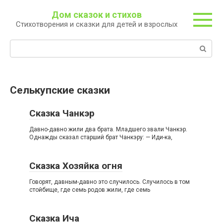
Перейти
Дом сказок и стихов
к
Стихотворения и сказки для детей и взрослых
контенту
Поиск:
Селькупские сказки
Сказка Чанкэр
Давно-давно жили два брата. Младшего звали Чанкэр.
Однажды сказал старший брат Чанкэру: — Иди-ка,
Сказка Хозяйка огня
Говорят, давным-давно это случилось. Случилось в том
стойбище, где семь родов жили, где семь
Сказка Ича