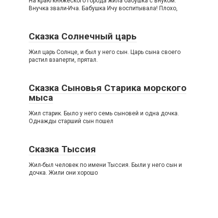
На краю княжеского города жила бабушка с внуком.
Внучка звали-Ича. Бабушка Ичу воспитывала! Плохо,
Сказка Солнечный царь
Жил царь Солнце, и был у него сын. Царь сына своего
растил взаперти, прятал.
Сказка Сыновья Старика морского
мыса
Жил старик. Было у него семь сыновей и одна дочка.
Однажды старший сын пошел
Сказка Тыссия
Жил-был человек по имени Тыссия. Были у него сын и
дочка. Жили они хорошо