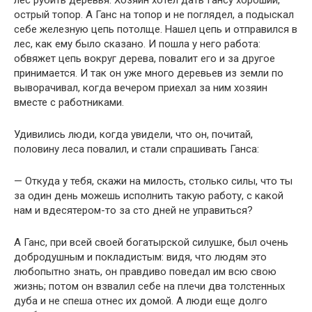
лес рубить деревья. Хозяин хотел дать Гансу хороший,
острый топор. А Ганс на топор и не поглядел, а подыскал
себе железную цепь потолще. Нашел цепь и отправился в
лес, как ему было сказано. И пошла у него работа:
обвяжет цепь вокруг дерева, повалит его и за другое
принимается. И так он уже много деревьев из земли по
выворачивал, когда вечером приехал за ним хозяин
вместе с работниками.
Удивились люди, когда увидели, что он, почитай,
половину леса повалил, и стали спрашивать Ганса:
— Откуда у тебя, скажи на милость, столько силы, что ты
за один день можешь исполнить такую работу, с какой
нам и вдесятером-то за сто дней не управиться?
А Ганс, при всей своей богатырской силушке, был очень
добродушным и покладистым: видя, что людям это
любопытно знать, он правдиво поведал им всю свою
жизнь; потом он взвалил себе на плечи два толстенных
дуба и не спеша отнес их домой. А люди еще долго