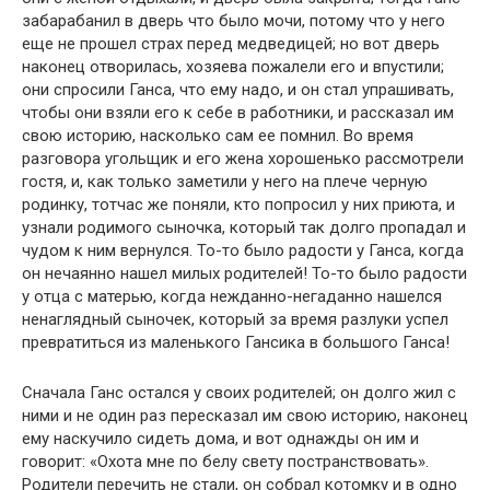
забарабанил в дверь что было мочи, потому что у него
еще не прошел страх перед медведицей; но вот дверь
наконец отворилась, хозяева пожалели его и впустили;
они спросили Ганса, что ему надо, и он стал упрашивать,
чтобы они взяли его к себе в работники, и рассказал им
свою историю, насколько сам ее помнил. Во время
разговора угольщик и его жена хорошенько рассмотрели
гостя, и, как только заметили у него на плече черную
родинку, тотчас же поняли, кто попросил у них приюта, и
узнали родимого сыночка, который так долго пропадал и
чудом к ним вернулся. То-то было радости у Ганса, когда
он нечаянно нашел милых родителей! То-то было радости
у отца с матерью, когда нежданно-негаданно нашелся
ненаглядный сыночек, который за время разлуки успел
превратиться из маленького Гансика в большого Ганса!
Сначала Ганс остался у своих родителей; он долго жил с
ними и не один раз пересказал им свою историю, наконец
ему наскучило сидеть дома, и вот однажды он им и
говорит: «Охота мне по белу свету постранствовать».
Родители перечить не стали, он собрал котомку и в одно