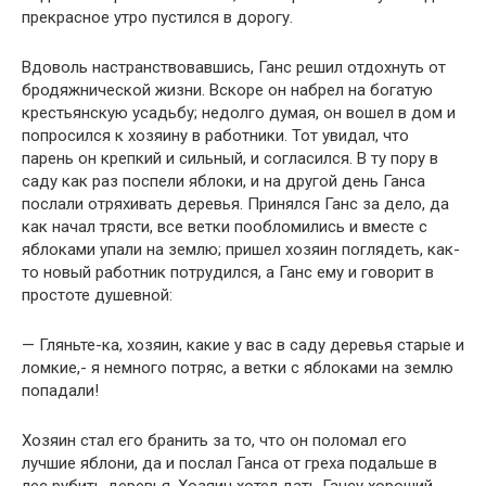
прекрасное утро пустился в дорогу.
Вдоволь настранствовавшись, Ганс решил отдохнуть от
бродяжнической жизни. Вскоре он набрел на богатую
крестьянскую усадьбу; недолго думая, он вошел в дом и
попросился к хозяину в работники. Тот увидал, что
парень он крепкий и сильный, и согласился. В ту пору в
саду как раз поспели яблоки, и на другой день Ганса
послали отряхивать деревья. Принялся Ганс за дело, да
как начал трясти, все ветки пообломились и вместе с
яблоками упали на землю; пришел хозяин поглядеть, как-
то новый работник потрудился, а Ганс ему и говорит в
простоте душевной:
— Гляньте-ка, хозяин, какие у вас в саду деревья старые и
ломкие,- я немного потряс, а ветки с яблоками на землю
попадали!
Хозяин стал его бранить за то, что он поломал его
лучшие яблони, да и послал Ганса от греха подальше в