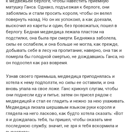
к медвежьей берлоге, чтобы навестить приемную
матушку Ганса. Однако, подъезжая к берлоге, они
забоялись и стали просить короля, чтобы он велел
повернуть назад. Но он их успокоил, а как доехали,
выскочил из кареты и один, без провожатых, пошел в
берлогу. Бедная медведица лежала пластом на
подстилке, она была при смерти. Бедняжка заболела,
силы ее ослабели, и она больше не могла, как прежде,
добывать себе в лесу на пропитание; наверно, она так и
померла бы голодной смертью, не дождавшись Ганса, но
он подоспел как раз вовремя.
Узнав своего приемыша, медведица приподнялась и
хотела к нему подползти, но силы ее оставили, и она
вновь упала на свое ложе. Ганс крикнул слугам, чтобы
они поднесли еду и питье; затем он присел рядом с
медведицей и стал ее гладить и нежно за нею ухаживать.
Медведица лизала шершавым языком руки короля и
глядела на него ласково, как будто хотела сказать: «Вот
я и дождалась тебя, ты пришел, чтобы оказать мне
последнюю службу; значит, не зря я тебя вскормила и