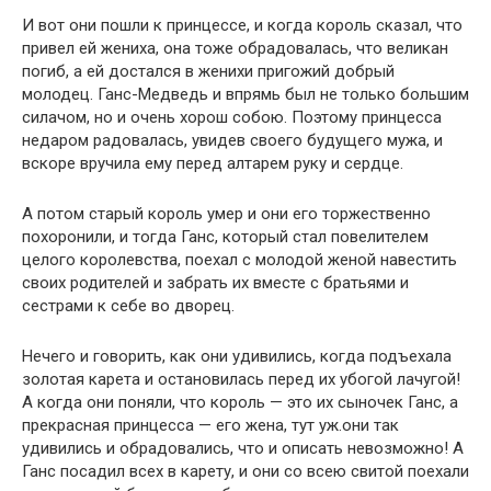
И вот они пошли к принцессе, и когда король сказал, что
привел ей жениха, она тоже обрадовалась, что великан
погиб, а ей достался в женихи пригожий добрый
молодец. Ганс-Медведь и впрямь был не только большим
силачом, но и очень хорош собою. Поэтому принцесса
недаром радовалась, увидев своего будущего мужа, и
вскоре вручила ему перед алтарем руку и сердце.
А потом старый король умер и они его торжественно
похоронили, и тогда Ганс, который стал повелителем
целого королевства, поехал с молодой женой навестить
своих родителей и забрать их вместе с братьями и
сестрами к себе во дворец.
Нечего и говорить, как они удивились, когда подъехала
золотая карета и остановилась перед их убогой лачугой!
А когда они поняли, что король — это их сыночек Ганс, а
прекрасная принцесса — его жена, тут уж.они так
удивились и обрадовались, что и описать невозможно! А
Ганс посадил всех в карету, и они со всею свитой поехали