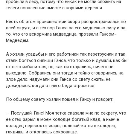
пробыли в лесу, потому что никак не могли сложить на
телеги поваленные вместе с корнями деревья.
Весть об этом происшествии скоро распространилась по
всей округе, и с тех пор Ганса за его медвежью силу и за
то, что его вскормила медведица, прозвали Гансом-
Медведем.
А хозяин усадьбы и его работники так перетрусили и так
стали бояться силищи Ганса, что только и думали, как бы
от него избавиться, но, как ни старались, ничего не
выходило. Собрались они тогда и тайно сговорились на
злое дело; надумали они Ганса со свету сжить, не
дожидаясь, когда от него беда стрясется.
По общему совету хозяин пошел к Гансу и говорит:
— Послушай, Ганс! Моя тетка сказала мне по секрету, что
ее отец зарыл в моем колодце богатый клад, а нынче
колодец пересох от жары; полезай-ка ты в колодец,
глядишь, и откопаешь сокровище.