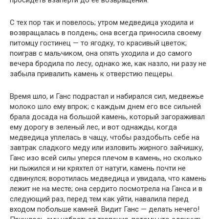
просидеть взаперти до ее возвращения.
С тех пор так и повелось; утром медведица уходила и
возвращалась в полдень; она всегда приносила своему
питомцу гостинец — то ягодку, то красивый цветок;
поиграв с мальчиком, она опять уходила и до самого
вечера бродила по лесу, однако же, как назло, ни разу не
забыла привалить камень к отверстию пещеры.
Время шло, и Ганс подрастал и набирался сил, медвежье
молоко шло ему впрок; с каждым днем его все сильней
брала досада на большой камень, который загораживал
ему дорогу в зеленый лес, и вот однажды, когда
медведица уплелась в чащу, чтобы раздобыть себе на
завтрак сладкого меду или изловить жирного зайчишку,
Ганс изо всей силы уперся плечом в камень, но сколько
ни пыжился и ни кряхтел от натуги, камень почти не
сдвинулся; воротилась медведица и увидала, что камень
лежит не на месте; она сердито посмотрела на Ганса и в
следующий раз, перед тем как уйти, навалила перед
входом побольше камней. Видит Ганс — делать нечего!