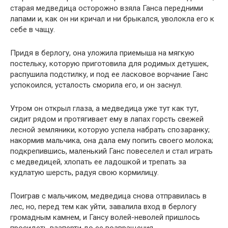
старая медведица осторожно взяла Ганса передними
лапами и, как он ни кричал и ни брыкался, уволокла его к
себе в чащу.
Придя в берлогу, она уложила приемыша на мягкую
постельку, которую приготовила для родимых детушек,
распушила подстилку, и под ее ласковое ворчание Ганс
успокоился, усталость сморила его, и он заснул.
Утром он открыл глаза, а медведица уже тут как тут,
сидит рядом и протягивает ему в лапах горсть свежей
лесной земляники, которую успела набрать спозаранку;
накормив мальчика, она дала ему попить своего молока;
подкрепившись, маленький Ганс повеселел и стал играть
с медведицей, хлопать ее ладошкой и трепать за
кудлатую шерсть, радуя свою кормилицу.
Поиграв с мальчиком, медведица снова отправилась в
лес, но, перед тем как уйти, завалила вход в берлогу
громадным камнем, и Гансу волей-неволей пришлось