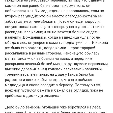
Пришлось ему набраться терпения, потому что сдвинуть
камни он все равно бы не смог, а кроме того, он
побаивался, как бы медведица не разозлилась, если во
второй раз увидит, что он вместо благодарности за ее
заботу хотел от нее сбежать. Потом он еще подрос и
почувствовал наконец, что теперь у него достанет силы
раскидать все камни; и он не захотел больше сидеть
взаперти. Дождавшись, когда медведица ушла после
обеда в лес, он уперся в камень, поднатужился… И какова
же была его радость, когда камни — трах-тарарах! —
рассыпались в разные стороны. Наконец-то сбылась
мечта Ганса — он выбрался на волю, и перед ним
раскрылся зеленый божий мир, вокруг шумели вершинами
высокие деревья, а над головой заливались звонкими
трелями веселые птички; на душе у Ганса было бы
радостно и легко, кабы не страх, что его поймает
медведица и снова засадит в берлогу. Поэтому он со
всех ног пустился бежать и бежал без оглядки, пока не
прибежал к домику угольщика.
Дело было вечером, угольщик уже воротился из леса,
они с женой отдыхали, и дверь была закрыта; тогда Ганс