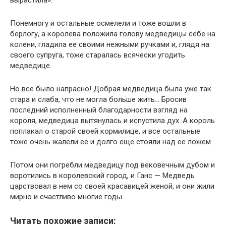
вырастила».
Понемногу и остальные осмелели и тоже вошли в
берлогу, а королева положила голову медведицы себе на
колени, гладила ее своими нежными ручками и, глядя на
своего супруга, тоже старалась всячески угодить
медведице.
Но все было напрасно! Добрая медведица была уже так
стара и слаба, что не могла больше жить… Бросив
последний исполненный благодарности взгляд на
короля, медведица вытянулась и испустила дух. А король
поплакал о старой своей кормилице, и все остальные
тоже очень жалели ее и долго еще стояли над ее ложем.
Потом они погребли медведицу под вековечным дубом и
воротились в королевский город, и Ганс — Медведь
царствовал в нем со своей красавицей женой, и они жили
мирно и счастливо многие годы.
Читать похожие записи: