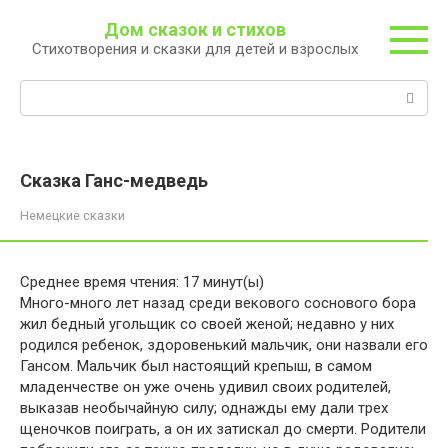
Перейти
Дом сказок и стихов
к
Стихотворения и сказки для детей и взрослых
контенту
Поиск:
Сказка Ганс-медведь
Немецкие сказки
Среднее время чтения:
17
минут(ы)
Много-много лет назад среди векового соснового бора
жил бедный угольщик со своей женой; недавно у них
родился ребенок, здоровенький мальчик, они назвали его
Гансом. Мальчик был настоящий крепыш, в самом
младенчестве он уже очень удивил своих родителей,
выказав необычайную силу; однажды ему дали трех
щеночков поиграть, а он их затискал до смерти. Родители