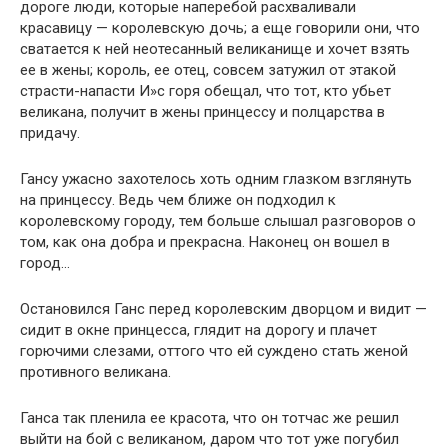
дороге люди, которые наперебой расхваливали
красавицу — королевскую дочь; а еще говорили они, что
сватается к ней неотесанный великанище и хочет взять
ее в жены; король, ее отец, совсем затужил от этакой
страсти-напасти И»с горя обещал, что тот, кто убьет
великана, получит в жены принцессу и полцарства в
придачу.
Гансу ужасно захотелось хоть одним глазком взглянуть
на принцессу. Ведь чем ближе он подходил к
королевскому городу, тем больше слышал разговоров о
том, как она добра и прекрасна. Наконец он вошел в
город…
Остановился Ганс перед королевским дворцом и видит —
сидит в окне принцесса, глядит на дорогу и плачет
горючими слезами, оттого что ей суждено стать женой
противного великана.
Ганса так пленила ее красота, что он тотчас же решил
выйти на бой с великаном, даром что тот уже погубил