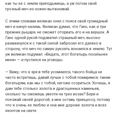
как ты ее с земли приподымешь, а уж потом свой
грозный меч из ножен вытаскивай.
С этими словами великан снял с пояса свой громадный
меч и кинул наземь. Великан думал, что Ганс, как и три
прежних рыцаря, не сможет оторвать его и на вершок. А
Ганс одной рукой подхватил страшный меч, высоко
размахнулся и с такой силой забросил его далеко в
сторону, что меч по самую рукоять вонзился в землю. Тут
уж великан подумал: «Видать, этот богатырь посильнее
меня» — и пустился на уговоры.
— Вижу, что я зря в тебе усомнился, такого бойца не
часто встретишь; давай лучше с тобой помиримся; таким
богатырям, как мы с тобой, негоже ссориться. Хочешь, я
дам тебе столько золота и драгоценных каменьев,
сколько ты сможешь увезти на трех возах? Бери и
поезжай своей дорогой, а мне оставь принцессу, потому
что я очень ее люблю и она мне дороже золота и всех
яхонтов на свете.