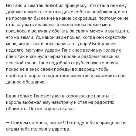
Но Ганс и сам так полюбил принцессу, что стала она ему
дороже всякого золота и даже собственной жизни, и он
не променял бы ее ни на какие сокровища, поэтому он не
стал слушать великана, а выхватил из ножен меч;
пришлось и великану сбегать за своим мечом и вытащить
его из земли. Ух, какой звон пошел, когда они скрестили
мечи, искры так и посыпались от удара! Бой длился
недолго, могучим ударом Ганс снес великану голову с
плеч; так и хлынула черная кровь и разбрызгалась на
зеленой траве. Ганс подобрал отрубленную голову и
понес ее в знак своей победы во дворец, чтобы
сообщить королю радостное известие и напомнить про
данное обещание.
Едва только Ганс вступил в королевские палаты —
король выбежал ему навстречу и стал на радостях
обнимать. Потом король сказал:
— Пойдем со мною, сынок! Я отведу тебя к принцессе и
отдам тебе половину царства.