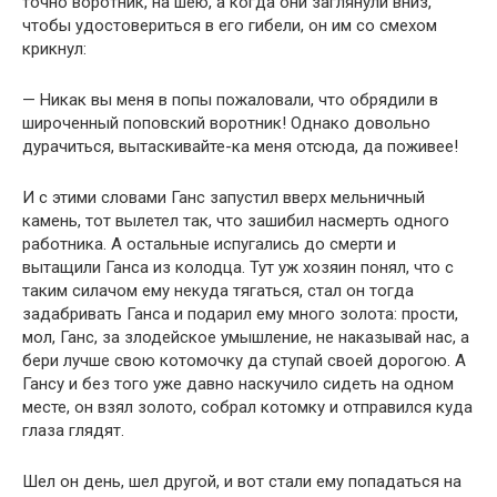
точно воротник, на шею, а когда они заглянули вниз,
чтобы удостовериться в его гибели, он им со смехом
крикнул:
— Никак вы меня в попы пожаловали, что обрядили в
широченный поповский воротник! Однако довольно
дурачиться, вытаскивайте-ка меня отсюда, да поживее!
И с этими словами Ганс запустил вверх мельничный
камень, тот вылетел так, что зашибил насмерть одного
работника. А остальные испугались до смерти и
вытащили Ганса из колодца. Тут уж хозяин понял, что с
таким силачом ему некуда тягаться, стал он тогда
задабривать Ганса и подарил ему много золота: прости,
мол, Ганс, за злодейское умышление, не наказывай нас, а
бери лучше свою котомочку да ступай своей дорогою. А
Гансу и без того уже давно наскучило сидеть на одном
месте, он взял золото, собрал котомку и отправился куда
глаза глядят.
Шел он день, шел другой, и вот стали ему попадаться на