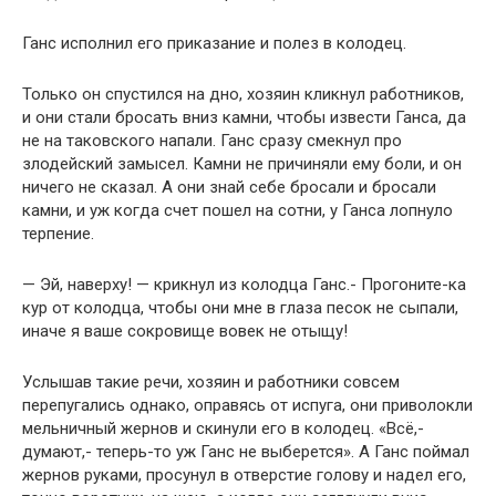
Ганс исполнил его приказание и полез в колодец.
Только он спустился на дно, хозяин кликнул работников,
и они стали бросать вниз камни, чтобы извести Ганса, да
не на таковского напали. Ганс сразу смекнул про
злодейский замысел. Камни не причиняли ему боли, и он
ничего не сказал. А они знай себе бросали и бросали
камни, и уж когда счет пошел на сотни, у Ганса лопнуло
терпение.
— Эй, наверху! — крикнул из колодца Ганс.- Прогоните-ка
кур от колодца, чтобы они мне в глаза песок не сыпали,
иначе я ваше сокровище вовек не отыщу!
Услышав такие речи, хозяин и работники совсем
перепугались однако, оправясь от испуга, они приволокли
мельничный жернов и скинули его в колодец. «Всё,-
думают,- теперь-то уж Ганс не выберется». А Ганс поймал
жернов руками, просунул в отверстие голову и надел его,