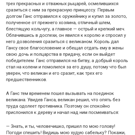
трех прекрасных и отважных рыцарей, осмелившихся
сразиться с ним за прекрасную принцессу. Первым
долгом Ганс отправился к оружейнику и купил за золото,
полученное от прежнего хозяина, отличный шлем,
блестящую кольчугу, а главное — острый и крепкий меч.
Облачившись в доспехи, он явился к королю и спросил у
него дозволения сразиться с великаном. Король дал
Гансу свое благословение и обещал отдать ему в жены
свою дочь и полцарства в придачу, если он выйдет
победителем. Ганс отправился на битву, а добрый король
стал на колени и помолился за его душу, потому что был
уверен, что великан и его сразит, как трех его
предшественников.
А Ганс тем временем пошел вызывать на поединок
великана. Увидев Ганса, великан решил, что опять без
труда одолеет противника. Поэтому он спокойно
прислонился к дереву и начал над ним посмеиваться:
— Знать, и ты, человечишко, пришел по мою голову!
Погоди спешить! Видишь мою худую сабельку? Покажи,