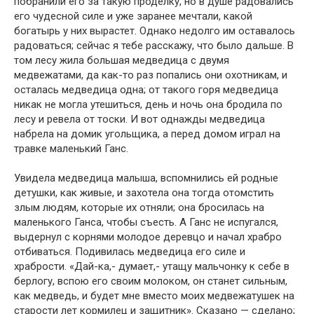
побранили его за такую проделку, но в душе радовались
его чудесной силе и уже заранее мечтали, какой
богатырь у них вырастет. Однако недолго им оставалось
радоваться; сейчас я тебе расскажу, что было дальше. В
том лесу жила большая медведица с двумя
медвежатами, да как-то раз попались они охотникам, и
осталась медведица одна; от такого горя медведица
никак не могла утешиться, день и ночь она бродила по
лесу и ревела от тоски. И вот однажды медведица
набрела на домик угольщика, а перед домом играл на
травке маленький Ганс.
Увидела медведица малыша, вспомнились ей родные
детушки, как живые, и захотела она тогда отомстить
злым людям, которые их отняли; она бросилась на
маленького Ганса, чтобы съесть. А Ганс не испугался,
выдернул с корнями молодое деревцо и начал храбро
отбиваться. Подивилась медведица его силе и
храбрости. «Дай-ка,- думает,- утащу мальчонку к себе в
берлогу, вспою его своим молоком, он станет сильным,
как медведь, и будет мне вместо моих медвежатушек на
старости лет кормилец и защитник». Сказано — сделано;