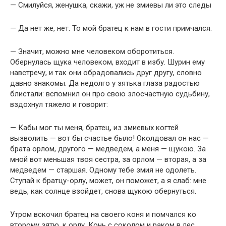
— Смилуйся, женушка, скажи, уж не змиевы ли это следы
— Да нет же, нет. То мой братец к нам в гости примчался.
— Значит, можно мне человеком оборотиться.
Обернулась щука человеком, входит в избу. Шурин ему
навстречу, и так они обрадовались друг другу, словно
давно знакомы. Да недолго у зятька глаза радостью
блистали: вспомнил он про свою злосчастную судьбину,
вздохнул тяжело и говорит:
— Кабы мог ты меня, братец, из змиевых когтей
вызволить — вот бы счастье было! Околдовал он нас —
брата орлом, другого — медведем, а меня — щукою. За
мной вот меньшая твоя сестра, за орлом — вторая, а за
медведем — старшая. Одному тебе змия не одолеть.
Ступай к братцу-орлу, может, он поможет, а я слаб: мне
ведь, как солнце взойдет, снова щукою обернуться.
Утром вскочил братец на своего коня и помчался ко
второму зятю, к орлу. Конь с соколом и раком в лес