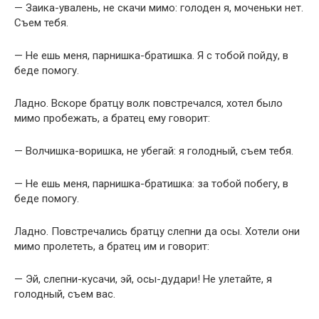
— Заика-увалень, не скачи мимо: голоден я, моченьки нет.
Съем тебя.
— Не ешь меня, парнишка-братишка. Я с тобой пойду, в
беде помогу.
Ладно. Вскоре братцу волк повстречался, хотел было
мимо пробежать, а братец ему говорит:
— Волчишка-воришка, не убегай: я голодный, съем тебя.
— Не ешь меня, парнишка-братишка: за тобой побегу, в
беде помогу.
Ладно. Повстречались братцу слепни да осы. Хотели они
мимо пролететь, а братец им и говорит:
— Эй, слепни-кусачи, эй, осы-дудари! Не улетайте, я
голодный, съем вас.