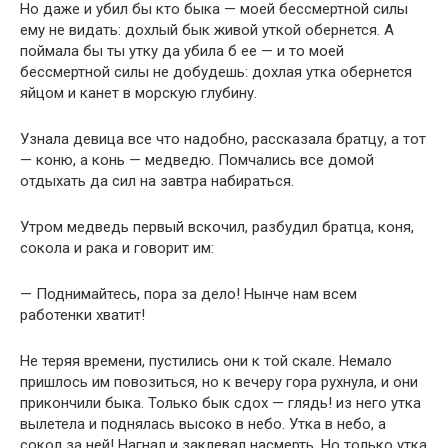
Но даже и убил бы кто быка — моей бессмертной силы
ему не видать: дохлый бык живой уткой обернется. А
поймала бы ты утку да убила б ее — и то моей
бессмертной силы не добудешь: дохлая утка обернется
яйцом и канет в морскую глубину.
Узнала девица все что надобно, рассказала братцу, а тот
— коню, а конь — медведю. Помчались все домой
отдыхать да сил на завтра набираться.
Утром медведь первый вскочил, разбудил братца, коня,
сокола и рака и говорит им:
— Поднимайтесь, пора за дело! Нынче нам всем
работенки хватит!
Не теряя времени, пустились они к той скале. Немало
пришлось им повозиться, но к вечеру гора рухнула, и они
прикончили быка. Только бык сдох — глядь! из него утка
вылетела и поднялась высоко в небо. Утка в небо, а
сокол за ней! Нагнал и заклевал насмерть. Но только утка