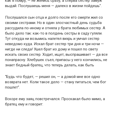
как я помру, — не женись сразу, а сперва сестер замуж
выдай. Послушаешь меня — далеко в жизни пойдешь”.
Послушался сын отца и долго после его смерти жил со
своими сестрами. Но в один злосчастный день судьба
рассудила по-иному и отняла у брата любимых сестер. А
было дело так: как-то в полдень сестры в саду гуляли.
Тут откуда ни возьмись налетел вихрь и умчал сестер
неведомо куда. Искал брат сестер три дня и три ночи —
нигде ни следа! Ушел брат из дому и пошел по свету
искать своих сестер. Ходит, ищет, выспрашивает — да все
понапрасну. Хлебушек съел, припасы у него кончились, не
знает бедный братец, что теперь делать, как быть
“Будь что будет, — решил он, — а домой мне все одно
возврата нет. Коли такое дело — стану питаться, чем бог
пошлет”.
Вскоре ему заяц повстречался. Проскакал было мимо, а
братец ему и говорит: