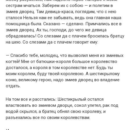
сестрам мчаться. Заберем их с собою — и полетим в
змиев дворец. Там девица-краса, поглядим, что с нею
сталося Нельзя нам ее забывать, ведь она главная наша
помощница была. Сказано — сделано. Примчались все в
змиев дворец. Ах ты, господи, до чего же девица
обрадовалась! Со слезами да с плачем бросилась братцу
на шею. Со слезами да с плачем говорит ему:
— Спасибо тебе, молодец, что вызволил меня из змиевых
когтей! Мне от батюшки-короля большое королевство
досталося, а короля в том королевстве нет. Будь ты
моим королем, буду твоей королевою. А шестикрылому
коню, великому герою, надо змиев дворец во владение
отдать.
На том все и расстались: Шестикрылый остался
властвовать во змиевом дворце, сокол улетел, рак под
водой скрылся, а братец обнял свою королеву, и
разъехались все по своим королевствам.