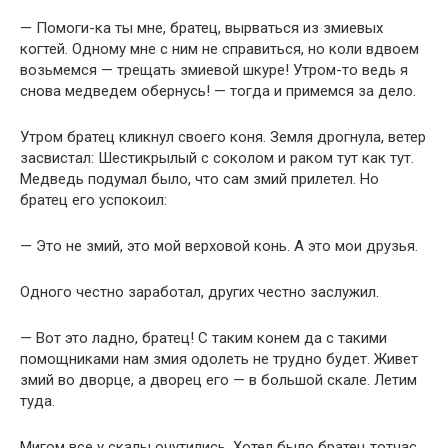
— Помоги-ка ты мне, братец, вырваться из змиевых
когтей. Одному мне с ним не справиться, но коли вдвоем
возьмемся — трещать змиевой шкуре! Утром-то ведь я
снова медведем обернусь! — тогда и примемся за дело.
Утром братец кликнул своего коня. Земля дрогнула, ветер
засвистал: Шестикрылый с соколом и раком тут как тут.
Медведь подумал было, что сам змий прилетел. Но
братец его успокоил:
— Это не змий, это мой верховой конь. А это мои друзья.
Одного честно заработал, других честно заслужил.
— Вот это ладно, братец! С таким конем да с такими
помощниками нам змия одолеть не трудно будет. Живет
змий во дворце, а дворец его — в большой скале. Летим
туда.
Мигом все у скалы очутились. Хотел было братец тотчас