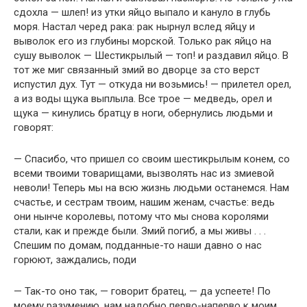
сдохла — шлеп! из утки яйцо выпало и кануло в глубь
моря. Настал черед рака: рак нырнул вслед яйцу и
выволок его из глубины морской. Только рак яйцо на
сушу выволок — Шестикрылый — топ! и раздавил яйцо. В
тот же миг связанный змий во дворце за сто верст
испустил дух. Тут — откуда ни возьмись! — прилетел орел,
а из воды щука выплыла. Все трое — медведь, орел и
щука — кинулись братцу в ноги, обернулись людьми и
говорят:
— Спасибо, что пришел со своим шестикрылым конем, со
всеми твоими товарищами, вызволять нас из змиевой
неволи! Теперь мы на всю жизнь людьми останемся. Нам
счастье, и сестрам твоим, нашим женам, счастье: ведь
они нынче королевы, потому что мы снова королями
стали, как и прежде были. Змий погиб, а мы живы . . .
Спешим по домам, подданные-то наши давно о нас
горюют, заждались, поди
— Так-то оно так, — говорит братец, — да успеете! По
моему разумению, нам надобно перво-наперво к моим