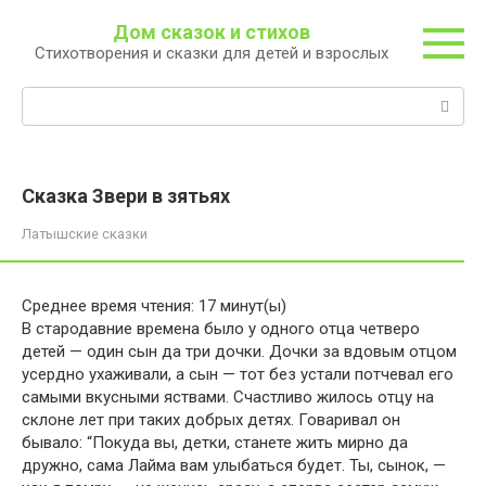
Перейти
Дом сказок и стихов
к
Стихотворения и сказки для детей и взрослых
контенту
Поиск:
Сказка Звери в зятьях
Латышские сказки
Среднее время чтения:
17
минут(ы)
В стародавние времена было у одного отца четверо
детей — один сын да три дочки. Дочки за вдовым отцом
усердно ухаживали, а сын — тот без устали потчевал его
самыми вкусными яствами. Счастливо жилось отцу на
склоне лет при таких добрых детях. Говаривал он
бывало: “Покуда вы, детки, станете жить мирно да
дружно, сама Лайма вам улыбаться будет. Ты, сынок, —