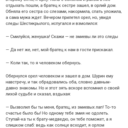
отдыхать пошли, а братец к сестре зашел, в орлий дом.
Обняла его сестра со слезами, накормила, спать уложила,
а сама мужа ждет. Вечером прилетел орел, но, увидя
следы Шестикрылого, испугался и взмолился:
— Смилуйся, женушка! Скажи — не змиевы ли это следы
— Да нет же, нет, мой братец к нам в гости прискакал.
— Коли так, то я человеком обернусь.
Обернулся орел человеком и зашел в дом. Шурин ему
навстречу, и так обрадовались оба, словно давным-
давно знакомы. Но и этот зять вскоре вспомнил о своей
лихой судьбе и сказал, вздыхая:
— Вызволил бы ты меня, братец, из змиевых лап! То-то
счастье было бы! Но одному тебе змия не одолеть.
Ступай-ка ты к брату-медведю, он тебе поможет, а я
слишком слаб: ведь как солнце всходит, я орлом