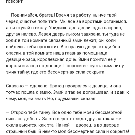
говорит:
— Поднимайся, братец! Время за работу, нынче твой
черед счастье попытать. Мы все за воротами останемся,
а ты ступай в скалу. Увидишь две двери: одна направо,
другая налево. Левая дверь лыком завязана, ты туда не
ходи: в той комнате связанный змий лежит, он, коли
войдешь, тебя проглотит. А в правую дверь входи без
опаски, в той комнате наша главная помощница —
девица-краса, королевская дочь. Змий похитил ее у
короля и запер во дворце. Попроси ее, пусть выманит у
змия тайну: где его бессмертная сила сокрыта
Сказано — сделано. Братец прокрался к девице, и она
тотчас пошла к змию. Змий и так ее допрашивал, и эдак: к
чему, мол, ей знать Но, подумавши, сказал:
— Открою тебе тайну. Все одно тебе моей бессмертной
силы не добыть. За сто верст отсюда другая такая же
скала высится, как эта. На ней — дворец, а во дворце —
страшный бык. В нем-то моя бессмертная сила и сокрыта!