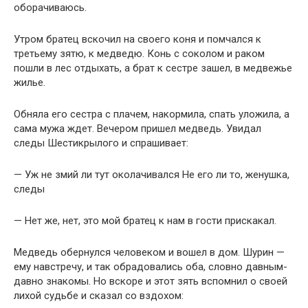
оборачиваюсь.
Утром братец вскочил на своего коня и помчался к
третьему зятю, к медведю. Конь с соколом и раком
пошли в лес отдыхать, а брат к сестре зашел, в медвежье
жилье.
Обняла его сестра с плачем, накормила, спать уложила, а
сама мужа ждет. Вечером пришел медведь. Увидал
следы Шестикрылого и спрашивает:
— Уж не змий ли тут околачивался Не его ли то, женушка,
следы
— Нет же, нет, это мой братец к нам в гости прискакал.
Медведь обернулся человеком и вошел в дом. Шурин —
ему навстречу, и так обрадовались оба, словно давным-
давно знакомы. Но вскоре и этот зять вспомнил о своей
лихой судьбе и сказал со вздохом: