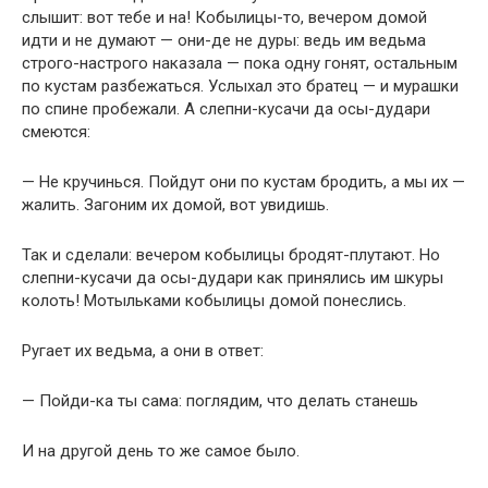
слышит: вот тебе и на! Кобылицы-то, вечером домой
идти и не думают — они-де не дуры: ведь им ведьма
строго-настрого наказала — пока одну гонят, остальным
по кустам разбежаться. Услыхал это братец — и мурашки
по спине пробежали. А слепни-кусачи да осы-дудари
смеются:
— Не кручинься. Пойдут они по кустам бродить, а мы их —
жалить. Загоним их домой, вот увидишь.
Так и сделали: вечером кобылицы бродят-плутают. Но
слепни-кусачи да осы-дудари как принялись им шкуры
колоть! Мотыльками кобылицы домой понеслись.
Ругает их ведьма, а они в ответ:
— Пойди-ка ты сама: поглядим, что делать станешь
И на другой день то же самое было.