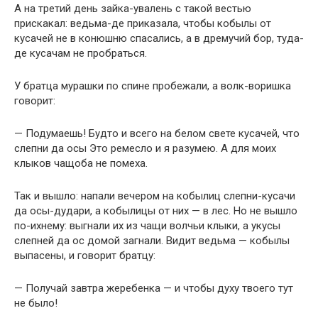
А на третий день зайка-увалень с такой вестью
прискакал: ведьма-де приказала, чтобы кобылы от
кусачей не в конюшню спасались, а в дремучий бор, туда-
де кусачам не пробраться.
У братца мурашки по спине пробежали, а волк-воришка
говорит:
— Подумаешь! Будто и всего на белом свете кусачей, что
слепни да осы Это ремесло и я разумею. А для моих
клыков чащоба не помеха.
Так и вышло: напали вечером на кобылиц слепни-кусачи
да осы-дудари, а кобылицы от них — в лес. Но не вышло
по-ихнему: выгнали их из чащи волчьи клыки, а укусы
слепней да ос домой загнали. Видит ведьма — кобылы
выпасены, и говорит братцу:
— Получай завтра жеребенка — и чтобы духу твоего тут
не было!