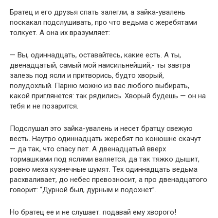
Братец и его друзья спать залегли, а зайка-увалень
поскакал подслушивать, про что ведьма с жеребятами
толкует. А она их вразумляет:
— Вы, одиннадцать, оставайтесь, какие есть. А ты,
двенадцатый, самый мой наисильнейший,- ты завтра
залезь под ясли и притворись, будто хворый,
полудохлый. Парню можно из вас любого выбирать,
какой приглянется: так рядились. Хворый будешь — он на
тебя и не позарится.
Подслушал это зайка-увалень и несет братцу свежую
весть. Наутро одиннадцать жеребят по конюшне скачут
— да так, что спасу пет. А двенадцатый вверх
тормашками под яслями валяется, да так тяжко дышит,
ровно меха кузнечные шумят. Тех одиннадцать ведьма
расхваливает, до небес превозносит, а про двенадцатого
говорит: “Дурной был, дурным и подохнет”.
Но братец ее и не слушает: подавай ему хворого!