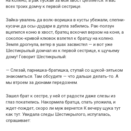
на колено, а рак пускай за мой хвост цепляется: я вас
всех троих домчу к первой сестрице.
Зайка-увалень да волк-воришка в кусты убежали, слепни-
кусачи да осы-дудари в дупла забились. Рак-ползун
вцепился коню в хвост, братец вскочил верхом на коня, а
соколок-кривой клювок взлетел к братцу на колено.
Земля дрогнула, ветер в ушах засвистел — и вот уже
Шестикрылый домчал их к первой сестрице, к щучьему
дому! Говорит Шестикрылый:
— Слезай, парнишка-братишка, ступай со щукой-зятьком
знакомиться. Там обсудите — что дальше делать-то. А
мы втроем за дюнами передохнем.
Зашел брат к сестре, у ней от радости даже слезы из
глаз покатились. Накормила братца, спать уложила, и
ждет-пождет, скоро ли муж вернется К вечеру щука тут
как тут. Увидала следы Шестикрылого, испугалась,
спрашивает: