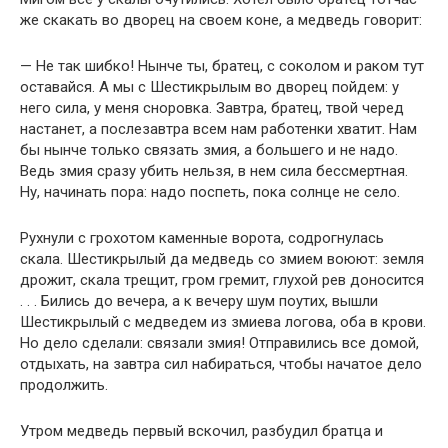
же скакать во дворец на своем коне, а медведь говорит:
— Не так шибко! Нынче ты, братец, с соколом и раком тут
оставайся. А мы с Шестикрылым во дворец пойдем: у
него сила, у меня сноровка. Завтра, братец, твой черед
настанет, а послезавтра всем нам работенки хватит. Нам
бы нынче только связать змия, а большего и не надо.
Ведь змия сразу убить нельзя, в нем сила бессмертная.
Ну, начинать пора: надо поспеть, пока солнце не село.
Рухнули с грохотом каменные ворота, содрогнулась
скала. Шестикрылый да медведь со змием воюют: земля
дрожит, скала трещит, гром гремит, глухой рев доносится
. . . Бились до вечера, а к вечеру шум поутих, вышли
Шестикрылый с медведем из змиева логова, оба в крови.
Но дело сделали: связали змия! Отправились все домой,
отдыхать, на завтра сил набираться, чтобы начатое дело
продолжить.
Утром медведь первый вскочил, разбудил братца и