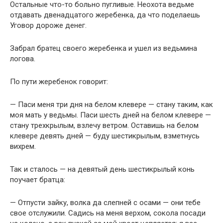
Остальные что-то больно пугливые. Неохота ведьме
отдавать двенадцатого жеребенка, да что поделаешь
Уговор дороже денег.
Забрал братец своего жеребенка и ушел из ведьмина
логова.
По пути жеребенок говорит:
— Паси меня три дня на белом клевере — стану таким, как
моя мать у ведьмы. Паси шесть дней на белом клевере —
стану трехкрылым, взлечу ветром. Оставишь на белом
клевере девять дней — буду шестикрылым, взметнусь
вихрем.
Так и сталось — на девятый день шестикрылый конь
поучает братца:
— Отпусти зайку, волка да слепней с осами — они тебе
свое отслужили. Садись на меня верхом, сокола посади