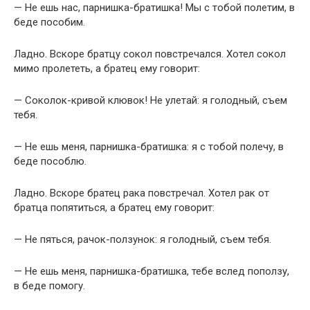
— Не ешь нас, парнишка-братишка! Мы с тобой полетим, в
беде пособим.
Ладно. Вскоре братцу сокол повстречался. Хотел сокол
мимо пролететь, а братец ему говорит:
— Соколок-кривой клювок! Не улетай: я голодный, съем
тебя.
— Не ешь меня, парнишка-братишка: я с тобой полечу, в
беде пособлю.
Ладно. Вскоре братец рака повстречал. Хотел рак от
братца попятиться, а братец ему говорит:
— Не пяться, рачок-ползунок: я голодный, съем тебя.
— Не ешь меня, парнишка-братишка, тебе вслед поползу,
в беде помогу.