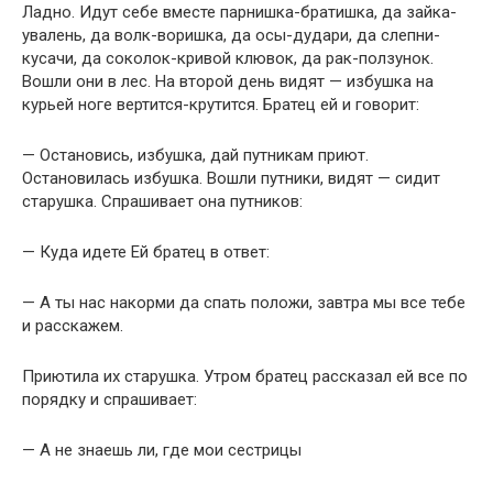
Ладно. Идут себе вместе парнишка-братишка, да зайка-
увалень, да волк-воришка, да осы-дудари, да слепни-
кусачи, да соколок-кривой клювок, да рак-ползунок.
Вошли они в лес. На второй день видят — избушка на
курьей ноге вертится-крутится. Братец ей и говорит:
— Остановись, избушка, дай путникам приют.
Остановилась избушка. Вошли путники, видят — сидит
старушка. Спрашивает она путников:
— Куда идете Ей братец в ответ:
— А ты нас накорми да спать положи, завтра мы все тебе
и расскажем.
Приютила их старушка. Утром братец рассказал ей все по
порядку и спрашивает:
— А не знаешь ли, где мои сестрицы