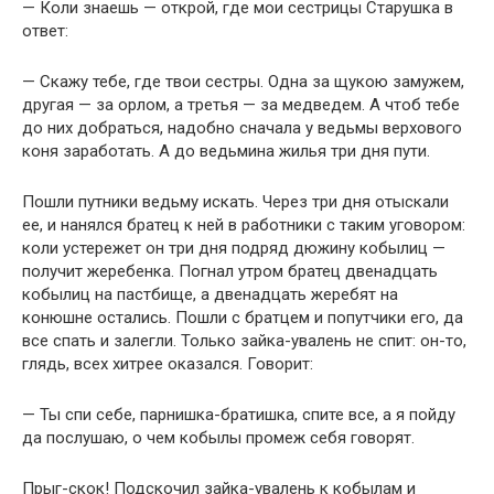
— Коли знаешь — открой, где мои сестрицы Старушка в
ответ:
— Скажу тебе, где твои сестры. Одна за щукою замужем,
другая — за орлом, а третья — за медведем. А чтоб тебе
до них добраться, надобно сначала у ведьмы верхового
коня заработать. А до ведьмина жилья три дня пути.
Пошли путники ведьму искать. Через три дня отыскали
ее, и нанялся братец к ней в работники с таким уговором:
коли устережет он три дня подряд дюжину кобылиц —
получит жеребенка. Погнал утром братец двенадцать
кобылиц на пастбище, а двенадцать жеребят на
конюшне остались. Пошли с братцем и попутчики его, да
все спать и залегли. Только зайка-увалень не спит: он-то,
глядь, всех хитрее оказался. Говорит:
— Ты спи себе, парнишка-братишка, спите все, а я пойду
да послушаю, о чем кобылы промеж себя говорят.
Прыг-скок! Подскочил зайка-увалень к кобылам и