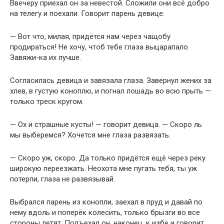
Ввечеру приехал он за невестой. Сложили они всё добро
на телегу и поехали. Говорит парень девице:
— Вот что, милая, придётся нам через чащобу
продираться! Не хочу, чтоб тебе глаза выцарапало.
Завяжи-ка их лучше.
Согласилась девица и завязала глаза. Завернул жених за
хлев, в густую коноплю, и погнал лошадь во всю прыть —
только треск кругом.
— Ох и страшные кусты! — говорит девица. — Скоро ль
мы выберемся? Хочется мне глаза развязать.
— Скоро уж, скоро. Да только придётся ещё через реку
широкую переезжать. Неохота мне пугать тебя, ты уж
потерпи, глаза не развязывай.
Выбрался парень из конопли, заехал в пруд и давай по
нему вдоль и поперёк колесить, только брызги во все
стороны летят. Подъехал он, наконец, к избе и говорит