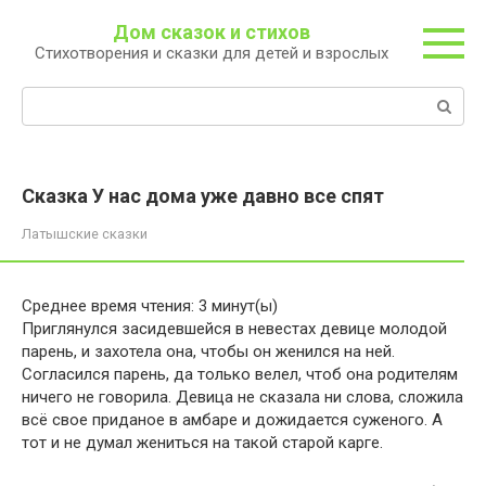
Перейти
Дом сказок и стихов
к
Стихотворения и сказки для детей и взрослых
контенту
Поиск:
Сказка У нас дома уже давно все спят
Латышские сказки
Среднее время чтения:
3
минут(ы)
Приглянулся засидевшейся в невестах девице молодой
парень, и захотела она, чтобы он женился на ней.
Согласился парень, да только велел, чтоб она родителям
ничего не говорила. Девица не сказала ни слова, сложила
всё свое приданое в амбаре и дожидается суженого. А
тот и не думал жениться на такой старой карге.