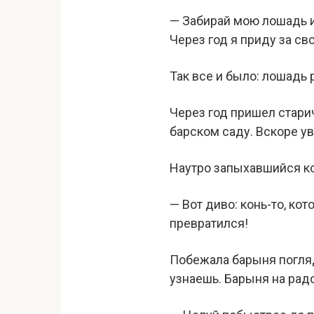
— Забирай мою лошадь и 
Через год я приду за св
Так все и было: лошадь р
Через год пришел старич
барском саду. Вскоре ув
Наутро запыхавшийся к
— Вот диво: конь-то, ко
превратился!
Побежала барыня поглядет
узнаешь. Барыня на радо