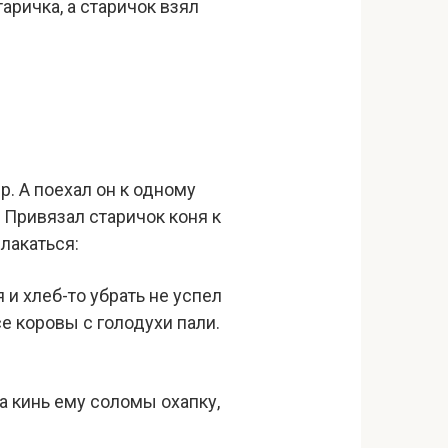
таричка, а старичок взял
р. А поехал он к одному
 Привязал старичок коня к
плакаться:
 и хлеб-то убрать не успел
се коровы с голодухи пали.
да кинь ему соломы охапку,