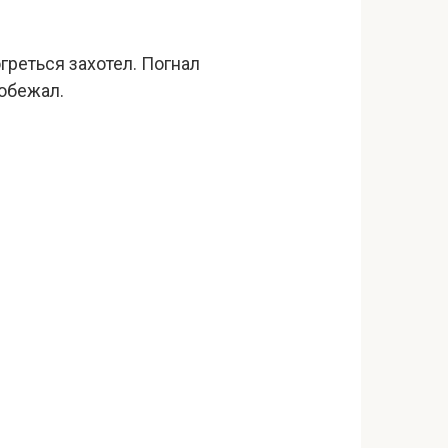
огреться захотел. Погнал
побежал.