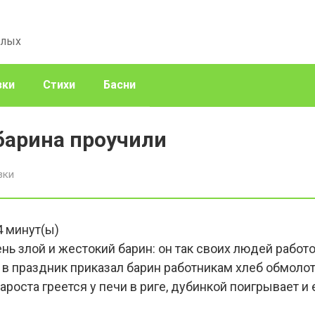
слых
зки
Стихи
Басни
барина проучили
зки
4
минут(ы)
ь злой и жестокий барин: он так своих людей работо
 в праздник приказал барин работникам хлеб обмолот
ароста греется у печи в риге, дубинкой поигрывает и