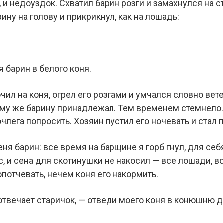
, и недоуздок. Схватил барин розги и замахнулся на с
ину на голову и прикрикнул, как на лошадь:
я барин в белого коня.
чил на коня, огрел его розгами и умчался словно вете
ому же барину принадлежал. Тем временем стемнело.
очлега попросить. Хозяин пустил его ночевать и стал 
я барин: все время на барщине я горб гнул, для себя
ос, и сена для скотинушки не накосил — все лошади, в
опотчевать, нечем коня его накормить.
— отвечает старичок, — отведи моего коня в конюшню 