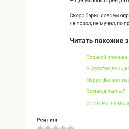
— Целуй побыстрее да п
Скоро барин совсем опра
не порол, не мучил, по 
Читать похожие з
Зорькой проснеш
В детстве день, 
Парус (Белеет па
Возница пьяный
Вчера мы ландыш
Рейтинг