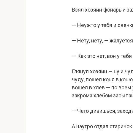
Взял хозяин фонарь и за
— Неужто у тебя и свечк
— Нету, нету, — жалуется 
— Как это нет, вон у теб
Глянул хозяин — ну и чу
чуду, пошел коня в коню
вошел в хлев — по всем 
закрома хлебом засыпан
— Чего дивишься, заходи
А наутро отдал старичок