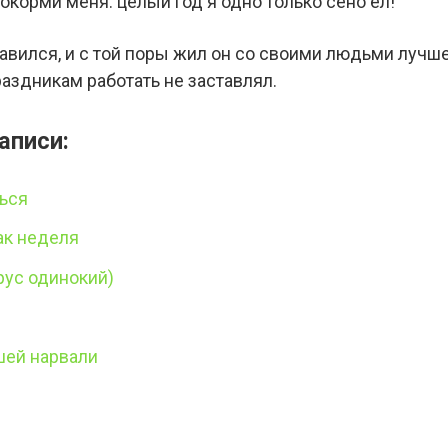
окорми меня: целый год я одно только сено ел!
вился, и с той поры жил он со своими людьми лучше,
праздникам работать не заставлял.
аписи:
ься
как неделя
рус одинокий)
ей нарвали