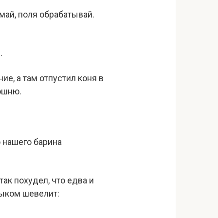
май, поля обрабатывай.
.
ие, а там отпустил коня в
юшню.
о нашего барина
так похудел, что едва и
зыком шевелит: