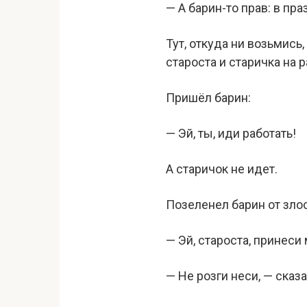
— А барин-то прав: в пр
Тут, откуда ни возьмись
староста и старичка на р
Пришёл барин:
— Эй, ты, иди работать!
А старичок не идет.
Позеленел барин от злос
— Эй, староста, принеси 
— Не розги неси, — сказ