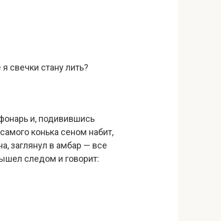
е я свечки стану лить?
н фонарь и, подивившись
самого конька сеном набит,
а, заглянул в амбар — все
вышел следом и говорит: