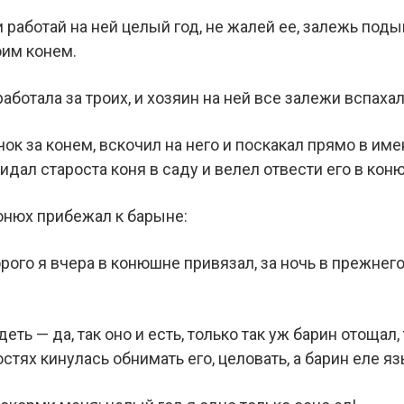
работай на ней целый год, не жалей ее, залежь поды
оим конем.
аботала за троих, и хозяин на ней все залежи вспахал
ок за конем, вскочил на него и поскакал прямо в имен
идал староста коня в саду и велел отвести его в кон
онюх прибежал к барыне:
торого я вчера в конюшне привязал, за ночь в прежнег
ь — да, так оно и есть, только так уж барин отощал, 
стях кинулась обнимать его, целовать, а барин еле я