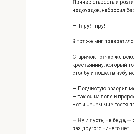
Принес староста и розги
недоуздок, набросил бар
— Тпру! Тпру!
В тот же миг превратилс
Старичок тотчас же вско
крестьянину, который т
столбу и пошел в избу н
— Подчистую разорил мен
— так он на поле и прор
Вот и нечем мне гостя п
— Ну и пусть, не беда, 
раз другого ничего нет.