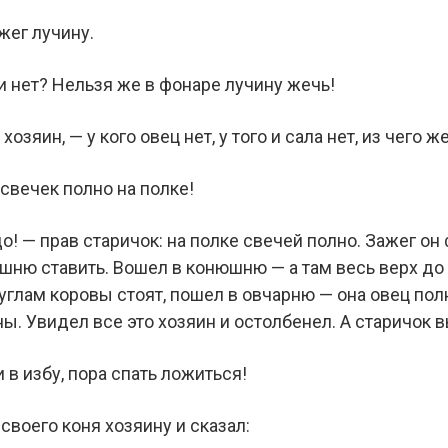
жег лучину.
и нет? Нельзя же в фонаре лучину жечь!
хозяин, — у кого овец нет, у того и сала нет, из чего ж
я свечек полно на полке!
до! — прав старичок: на полке свечей полно. Зажег о
шню ставить. Вошел в конюшню — а там весь верх до 
углам коровы стоят, пошел в овчарню — она овец полн
ы. Увидел все это хозяин и остолбенел. А старичок 
 в избу, пора спать ложиться!
 своего коня хозяину и сказал: