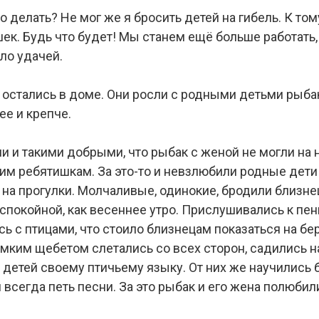
ло делать? Не мог же я бросить детей на гибель. К то
ек. Будь что будет! Мы станем ещё больше работать, и
ло удачей.
ти остались в доме. Они росли с родными детьми рыб
ее и крепче.
и и такими добрыми, что рыбак с женой не могли на 
оим ребятишкам. За это-то и невзлюбили родные дет
й на прогулки. Молчаливые, одинокие, бродили близне
и спокойной, как весеннее утро. Прислушивались к пе
ь с птицами, что стоило близнецам показаться на бер
омким щебетом слетались со всех сторон, садились на
детей своему птичьему языку. От них же научились бр
 всегда петь песни. За это рыбак и его жена полюб