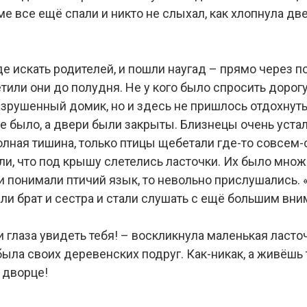
доме все ещё спали и никто не слыхал, как хлопнула д
где искать родителей, и пошли наугад – прямо через п
тили они до полудня. Не у кого было спросить дорогу
зрушенный домик, но и здесь не пришлось отдохнуть 
не было, а двери были закрыты. Близнецы очень устал
олная тишина, только птицы щебетали где-то совсем-
и, что под крышу слетелись ласточки. Их было множе
ти понимали птичий язык, то невольно прислушались. 
али брат и сестра и стали слушать с ещё большим вн
и глаза увидеть тебя! – воскликнула маленькая ласточ
была своих деревенских подруг. Как-никак, а живёшь т
 дворце!