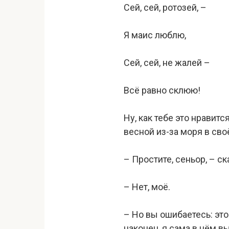
Сей, сей, ротозей, –
Я маис люблю,
Сей, сей, не жалей –
Всё равно склюю!
Ну, как тебе это нравит
весной из-за моря в сво
– Простите, сеньор, – ск
– Нет, моё.
– Но вы ошибаетесь: эт
наконец, я сама в нём в