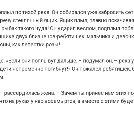
лыл по тихой реке. Он собирался уже забросить сети,
речу стеклянный ящик. Ящик плыл, плавно покачиваясь
л рыбак такого чуда! Он ударил веслом, подплыл поб
ящике двух близнецов-ребятишек: мальчика и девочку
сны, как лепестки розы!
. «Если они поплывут дальше, – подумал он, – река у
 дети непременно погибнут!» Он пожалел ребятишек, 
м.
! – рассердилась жена. – Зачем ты принёс нам этих 
что на руках у нас восемь ртов, а вместе с этими буд