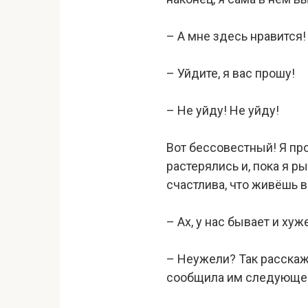
– А мне здесь нравится!
– Уйдите, я вас прошу!
– Не уйду! Не уйду!
Вот бессовестный! Я про
растерялись и, пока я р
счастлива, что живёшь в
– Ах, у нас бывает и хуж
– Неужели? Так расскажи
сообщила им следующе