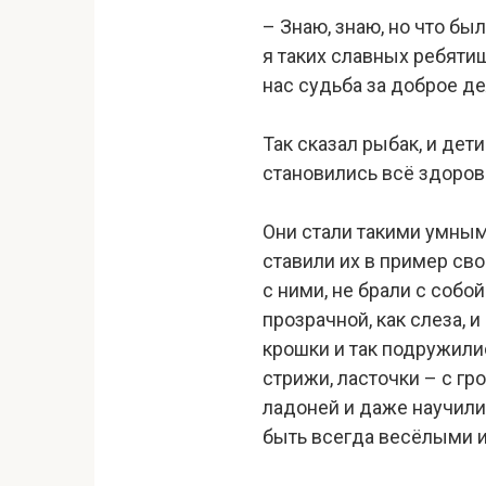
– Знаю, знаю, но что бы
я таких славных ребятиш
нас судьба за доброе де
Так сказал рыбак, и де
становились всё здоров
Они стали такими умным
ставили их в пример св
с ними, не брали с собо
прозрачной, как слеза, 
крошки и так подружилис
стрижи, ласточки – с гр
ладоней и даже научили 
быть всегда весёлыми и