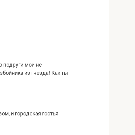
то подруги мои не
збойника из гнезда! Как ты
ом, и городская гостья