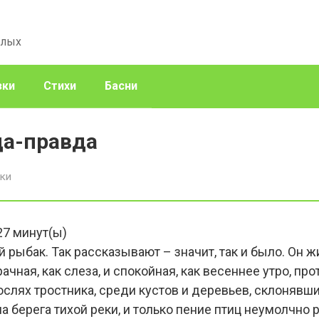
слых
зки
Стихи
Басни
ца-правда
зки
27
минут(ы)
 рыбак. Так рассказывают – значит, так и было. Он 
ачная, как слеза, и спокойная, как весеннее утро, про
ослях тростника, среди кустов и деревьев, склонявши
а берега тихой реки, и только пение птиц неумолчно 