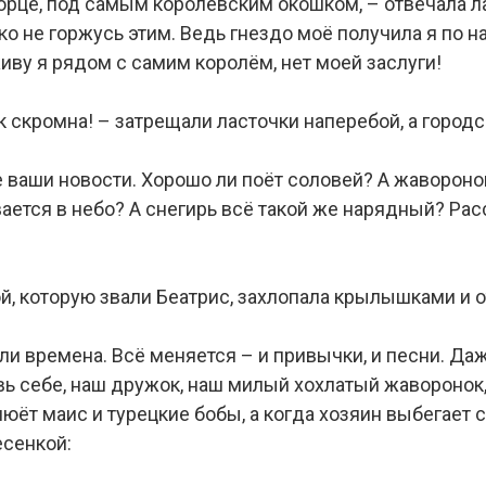
ворце, под самым королевским окошком, – отвечала 
ко не горжусь этим. Ведь гнездо моё получила я по н
 живу я рядом с самим королём, нет моей заслуги!
 как скромна! – затрещали ласточки наперебой, а горо
 ваши новости. Хорошо ли поёт соловей? А жаворонок
ается в небо? А снегирь всё такой же нарядный? Расс
й, которую звали Беатрис, захлопала крылышками и о
и времена. Всё меняется – и привычки, и песни. Даж
ь себе, наш дружок, наш милый хохлатый жаворонок,
люёт маис и турецкие бобы, а когда хозяин выбегает с 
есенкой: