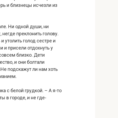
верь и близнецы исчезли из
оле. Ни одной души, ни
, негде преклонить голову.
и утолить голод сестре и
и и присели отдохнуть у
совсем близко. Дети
ство, и они болтали
«Не подскажут ли нам хоть
иманием.
ка с белой грудкой. – А я-то
ы в городе, и не где-