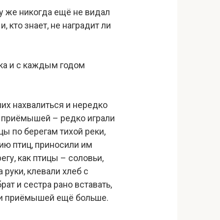
му же никогда ещё не видал
, кто знает, не наградит ли
ака и с каждым годом
них нахвалиться и нередко
и приёмышей – редко играли
цы по берегам тихой реки,
нию птиц, приносили им
егу, как птицы – соловьи,
 руки, клевали хлеб с
ат и сестра рано вставать,
или приёмышей ещё больше.