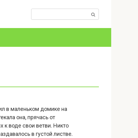
Поиск:
жил в маленьком домике на
текала она, прячась от
х к воде свои ветви. Никто
раздавалось в густой листве.