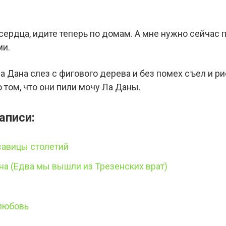
 сердца, идите теперь по домам. А мне нужно сейчас 
ми.
а Дана слез с фигового дерева и без помех съел и ри
о том, что они пили мочу Ла Даны.
аписи:
савицы столетий
а (Едва мы вышли из Трезенских врат)
любовь