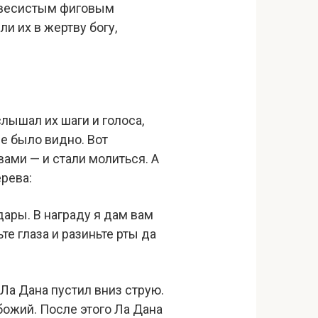
развесистым фиговым
и их в жертву богу,
лышал их шаги и голоса,
не было видно. Вот
ами — и стали молиться. А
ерева:
ары. В награду я дам вам
те глаза и разиньте рты да
 Ла Дана пустил вниз струю.
 божий. После этого Ла Дана