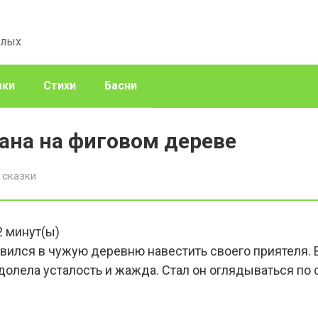
слых
зки
Стихи
Басни
ана на фиговом дереве
 сказки
2
минут(ы)
ился в чужую деревню навестить своего приятеля. В
одолела усталость и жажда. Стал он оглядываться по 