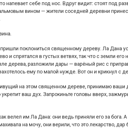
-то напевает себе под нос. Вдруг видит: стоят под 
пальмовым вином — жители соседней деревни принесл
.
вина.
е пришли поклониться священному дереву. Ла Дана ус
во и спрятался в густых ветвях, так что с земли его 
зле дерева, разложили дары — варёный рис с приправ
ахотелось ему по малой нужде. Вот он и крикнул с д
 живущий на этом священном дереве, принимаю ваши д
 укрепит ваш дух. Запрокиньте головы вверх, зажмурь
как велел им Ла Дана: они ведь приняли его за бога. А
ахивала на мочу, они верили, что это лекарство, дар