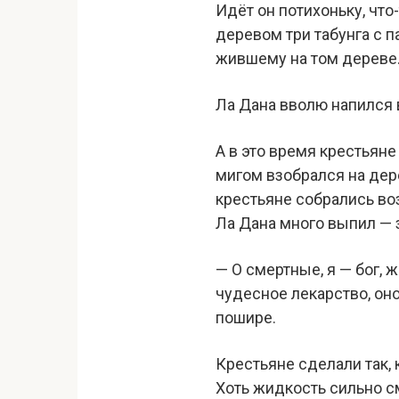
Идёт он потихоньку, что
деревом три табунга с 
жившему на том дереве
Ла Дана вволю напился 
А в это время крестьян
мигом взобрался на дере
крестьяне собрались во
Ла Дана много выпил — з
— О смертные, я — бог,
чудесное лекарство, оно
пошире.
Крестьяне сделали так, 
Хоть жидкость сильно см