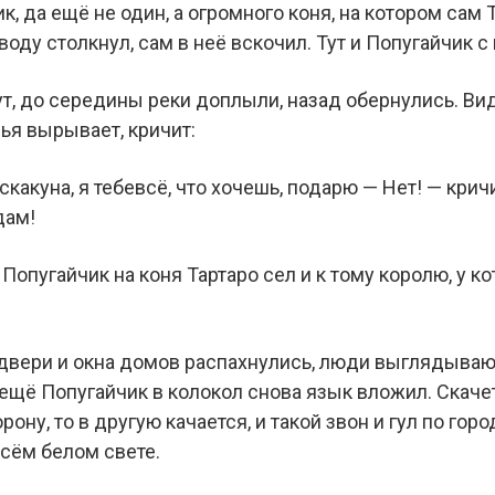
, да ещё не один, а огромного коня, на котором сам 
воду столкнул, сам в неё вскочил. Тут и Попугайчик 
, до середины реки доплыли, назад обернулись. Видя
ья вырывает, кричит:
 скакуна, я тебевсё, что хочешь, подарю — Нет! — кри
дам!
 Попугайчик на коня Тартаро сел и к тому королю, у к
 двери и окна домов распахнулись, люди выглядывают
 ещё Попугайчик в колокол снова язык вложил. Скачет 
орону, то в другую качается, и такой звон и гул по гор
всём белом свете.