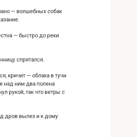
олано — волшебных собак
казание.
естна — быстро до реки
енницу спрятался.
я, кричит — облака в тучи
же над ним два полена
ул рукой, так что ветры с
од дров вылез и к дому