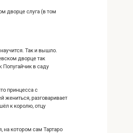
ом дворце слуга (в том
 научится. Так и вышло.
левском дворце так
к Попугайчик в саду
что принцесса с
ей жениться, разговаривает
шёл к королю, отцу
я, на котором сам Тартаро