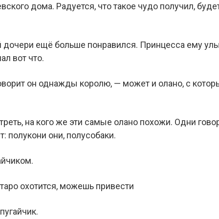
вского дома. Радуется, что такое чудо получил, буд
 дочери ещё больше понравился. Принцесса ему улыб
ал вот что.
оворит он однажды королю, — может и олано, с которы
реть, на кого же эти самые олано похожи. Одни говор
т: полукони они, полусобаки.
айчиком.
ртаро охотится, можешь привести
пугайчик.