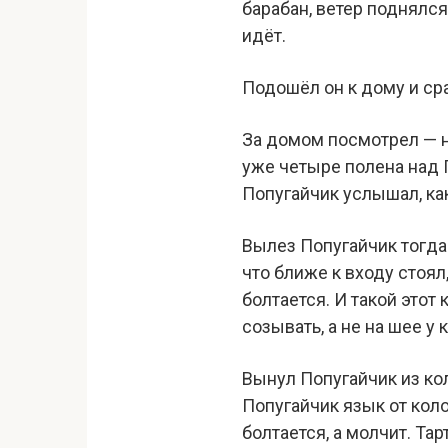
барабан, ветер поднялся 
идёт.
Подошёл он к дому и сра
За домом посмотрел — не
уже четыре полена над П
Попугайчик услышал, как
Вылез Попугайчик тогда 
что ближе к входу стоял,
болтается. И такой этот
созывать, а не на шее у 
Вынул Попугайчик из ко
Попугайчик язык от коло
болтается, а молчит. Та