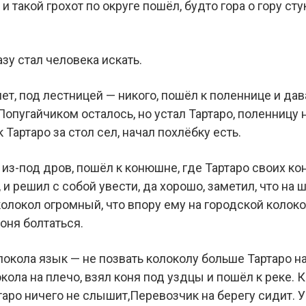
и такой грохот по округе пошёл, будто гора о гору ст
зу стал человека искать.
т, под лестницей — никого, пошёл к поленнице и дав
опугайчиком осталось, но устал Тартаро, поленницу н
 Тартаро за стол сел, начал похлёбку есть.
из-под дров, пошёл к конюшне, где Тартаро своих ко
 и решил с собой увести, да хорошо, заметил, что на 
 колокол огромный, что впору ему на городской колок
коня болтаться.
локола язык — не позвать колоколу больше Тартаро н
кола на плечо, взял коня под уздцы и пошёл к реке. 
ртаро ничего не слышит,Перевозчик на берегу сидит. 