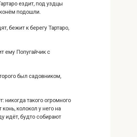
Тартаро ездит, под уздцы
с конём подошли.
т, бежит к берегу Тартаро,
чит ему Попугайчик с
оторого был садовником,
: никогда такого огромного
конь, колокол у него на
оду идёт, будто собирают