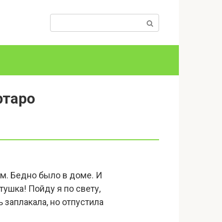
Поиск:
ртаро
ом. Бедно было в доме. И
тушка! Пойду я по свету,
ь заплакала, но отпустила