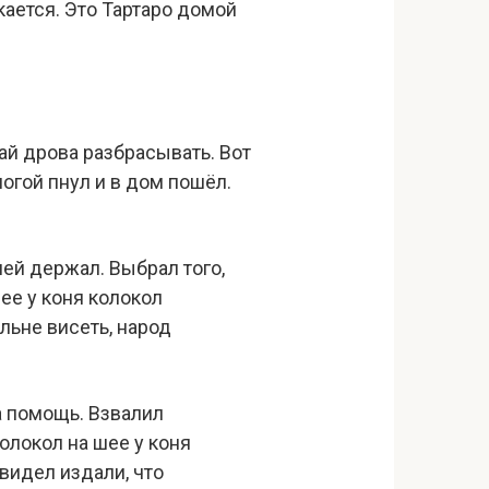
укается. Это Тартаро домой
ай дрова разбрасывать. Вот
огой пнул и в дом пошёл.
ней держал. Выбрал того,
шее у коня колокол
ольне висеть, народ
а помощь. Взвалил
Колокол на шее у коня
Увидел издали, что