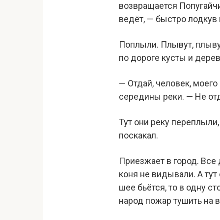
возвращается Попугайчик
ведёт, — быстро лодкув 
Поплыли. Плывут, плывут
по дороге кусты и дерев
— Отдай, человек, моего
середины реки. — Не от
Тут они реку переплыли,
поскакал.
Приезжает в город. Все
коня не видывали. А тут
шее бьётся, то в одну ст
народ пожар тушить на 