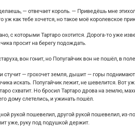
сделаешь, — отвечает король. — Приведёшь мне этих
о уж как тебе хочется, но такое моё королевское при
но, с которыми Тартаро охотится. Дорога-то уже изв
чика просит на берегу подождать.
таруха, вон гонит, но Попугайчик вон не пошёл, в пол
и стучит — грохочет земля, дышит — горы поднимаютс
чика искать. Попугайчик лежит, не шевелится. Вот у
таро схватит. Но бросил Тартаро дрова на землю, махн
его дому слетелись, и ужинать пошёл.
дной рукой пошевелил, другой рукой пошевелил, из-п
пит уже, руку под подушкой держит.