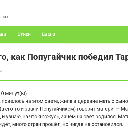
слых
зки
Стихи
Басни
то, как Попугайчик победил Та
и
10
минут(ы)
ак повелось на этом свете, жила в деревне мать с сын
(а его-то и звали Попугайчиком) говорит матери: — Ма
 и узнаю, на что я гожусь, зачем на свет родился. Мат
идёт, много стран прошёл, но нигде не остановился.