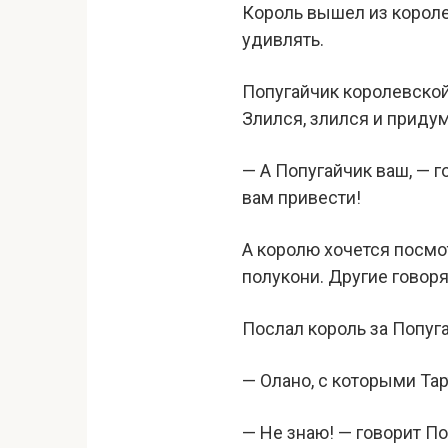
Король вышел из короле
удивлять.
Попугайчик королевской
Злился, злился и придум
— А Попугайчик ваш, — г
вам привести!
А королю хочется посмот
полукони. Другие говоря
Послал король за Попуг
— Олано, с которыми Та
— Не знаю! — говорит По