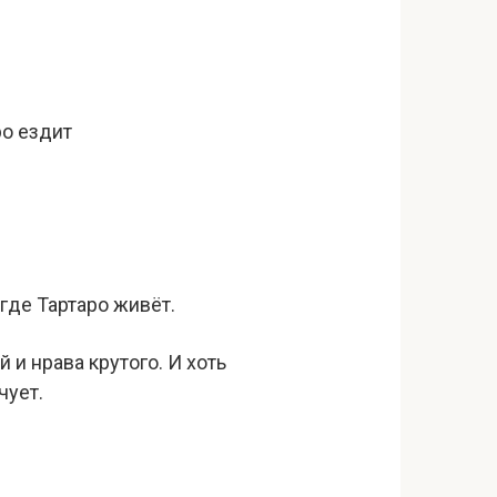
ро ездит
где Тартаро живёт.
 и нрава крутого. И хоть
чует.