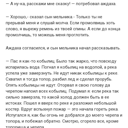
— А ну-ка, расскажи мне сказку! — потребовал аждаха.
— Хорошо,- сказал сын мельника.- Только ты не
прерывай меня и слушай молча. Если промолвишь хоть
слово, я вырежу ремень из твоей спины. А если до конца
промолчишь, то можешь меня проглотить.
Аждаха согласился, и сын мельника начал рассказывать.
— Пас я как-то кобылиц. Было так жарко, что повсюду
испарилась вода. Погнал я кобылиц на водопой, а река
успела уже замерзнуть. Не идут никак кобылицы к реке.
Схватил я тогда топор, разбил лед и сделал прорубь.
Опять кобылицы не идут. Оторвал я свою голову да
черепом напоил всех кобылиц. Подумал я: если река так
сильно замерзла, то какой холод должен быть в ее
истоках. Пошел я вверх по реке и разложил небольшой
костер. Вдруг вспыхнул пожар — это начала гореть река.
Испугался я, как бы огонь не добрался до моего черепа и
топора, и побежал обратно. Смотрю, сгорело все, кроме
топорища и черепа.