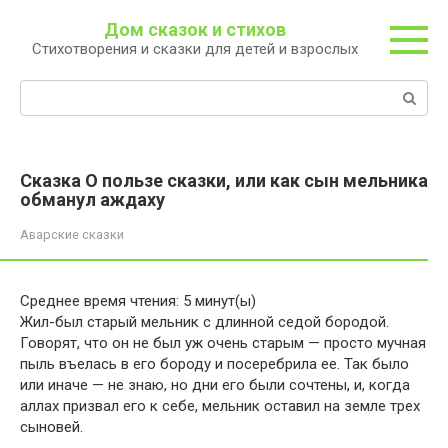
Перейти
Дом сказок и стихов
к
Стихотворения и сказки для детей и взрослых
контенту
Поиск:
Сказка О пользе сказки, или как сын мельника
обманул аждаху
Аварские сказки
Среднее время чтения:
5
минут(ы)
Жил-был старый мельник с длинной седой бородой.
Говорят, что он не был уж очень старым — просто мучная
пыль въелась в его бороду и посеребрила ее. Так было
или иначе — не знаю, но дни его были сочтены, и, когда
аллах призвал его к себе, мельник оставил на земле трех
сыновей.