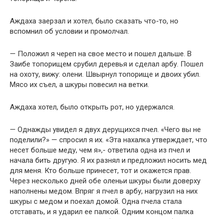
Аждаха заерзал и хотел, было сказать что-то, но
вспомнил об условии и промолчал.
— Положил я череп на свое место и пошел дальше. В
Заибе топорищем срубил деревья и сделал арбу. Пошел
на охоту, вижу: олени. Швырнул топорище и двоих убил.
Мясо их съел, а шкуры повесил на ветки.
Аждаха хотел, было открыть рот, но удержался.
— Однажды увидел я двух дерущихся пчел. «Чего вы не
поделили?» — спросил я их. «Эта нахалка утверждает, что
несет больше меду, чем я»,- ответила одна из пчел и
начала бить другую. Я их разнял и предложил носить мед
для меня. Кто больше принесет, тот и окажется прав.
Через несколько дней обе оленьи шкуры были доверху
наполнены медом. Впряг я пчел в арбу, нагрузил на них
шкуры с медом и поехал домой. Одна пчела стала
отставать, и я ударил ее палкой. Одним концом палка