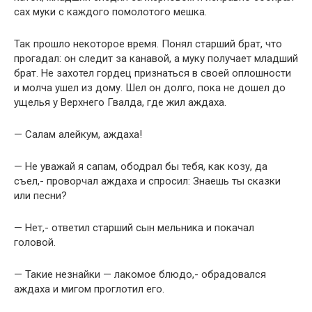
сах муки с каждого помолотого мешка.
Так прошло некоторое время. Понял старший брат, что
прогадал: он следит за канавой, а муку получает младший
брат. Не захотел гордец признаться в своей оплошности
и молча ушел из дому. Шел он долго, пока не дошел до
ущелья у Верхнего Гвалда, где жил аждаха.
— Салам алейкум, аждаха!
— Не уважай я сапам, ободрал бы тебя, как козу, да
съел,- проворчал аждаха и спросил: Знаешь ты сказки
или песни?
— Нет,- ответил старший сын мельника и покачал
головой.
— Такие незнайки — лакомое блюдо,- обрадовался
аждаха и мигом проглотил его.