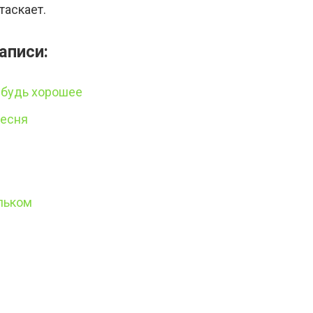
таскает.
аписи:
ибудь хорошее
песня
льком