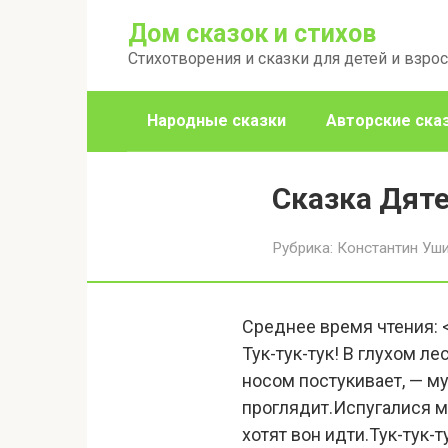
Перейти
Дом сказок и стихов
к
Стихотворения и сказки для детей и взро
контенту
Народные сказки
Авторские ска
Сказка Дят
Рубрика:
Константин Уш
Среднее время чтения:
Тук-тук-тук! В глухом л
носом постукивает, — му
проглядит.Испугалися му
хотят вон идти.Тук-тук-