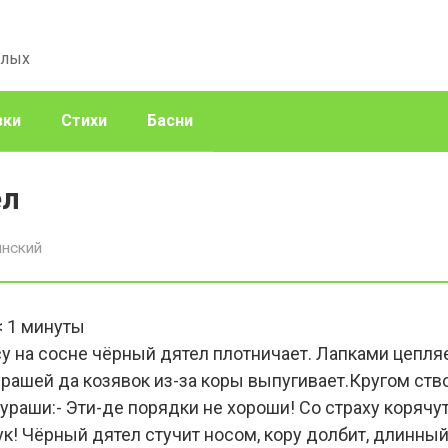
слых
зки
Стихи
Басни
ел
инский
< 1
минуты
есу на сосне чёрный дятел плотничает. Лапками цепля
рашей да козявок из-за коры выпугивает.Кругом ство
раши:- Эти-де порядки не хороши! Со страху корячут
тук! Чёрный дятел стучит носом, кору долбит, длинны