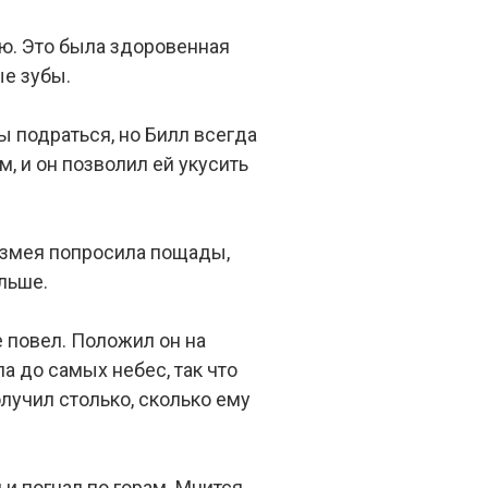
ею. Это была здоровенная
ые зубы.
ы подраться, но Билл всегда
, и он позволил ей укусить
да змея попросила пощады,
альше.
е повел. Положил он на
а до самых небес, так что
лучил столько, сколько ему
 и погнал по горам. Мчится