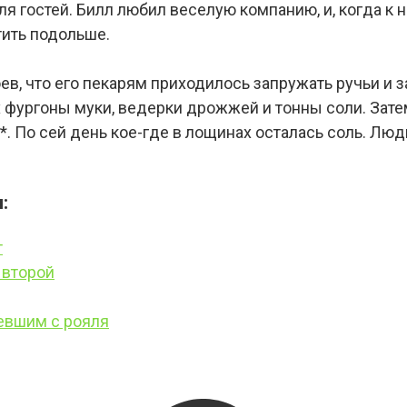
гостей. Билл любил веселую компанию, и, когда к н
тить подольше.
оев, что его пекарям приходилось запружать ручьи и 
 фургоны муки, ведерки дрожжей и тонны соли. Зате
*. По сей день кое-где в лощинах осталась соль. Люд
:
т
 второй
евшим с рояля