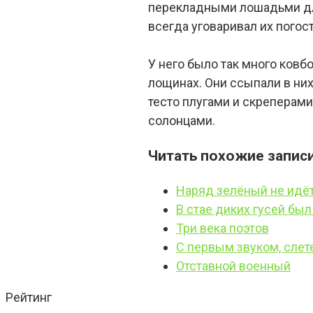
перекладными лошадьми для 
всегда уговаривал их погос
У него было так много ковб
лощинах. Они ссыпали в них
тесто плугами и скреперами
солонцами.
Читать похожие записи
Наряд зелёный не идё
В стае диких гусей был
Три века поэтов
С первым звуком, слет
Отставной военный
Рейтинг