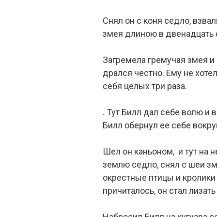
Снял он с коня седло, взва
змея длиною в двенадцать ф
Загремела гремучая змея и 
дрался честно. Ему не хоте
себя целых три раза.
. Тут Билл дал себе волю и
Билл обернул ее себе вокру
Шел он каньоном, и тут на 
землю седло, снял с шеи зм
окрестные птицы и кролики 
причиталось, он стал лизать
Набросил Билл на кугуара се