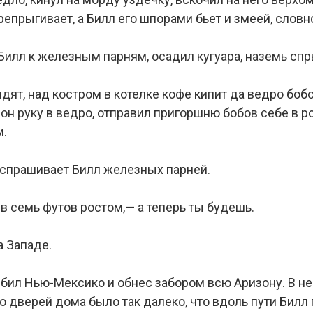
репрыгивает, а Билл его шпорами бьет и змеей, словн
 Билл к железным парням, осадил кугуара, наземь спр
дят, над костром в котелке кофе кипит да ведро бобо
 он руку в ведро, отправил пригоршню бобов себе в р
м.
— спрашивает Билл железных парней.
в семь футов ростом,— а теперь ты будешь.
а Западе.
лбил Нью-Мексико и обнес забором всю Аризону. В не
о дверей дома было так далеко, что вдоль пути Билл 