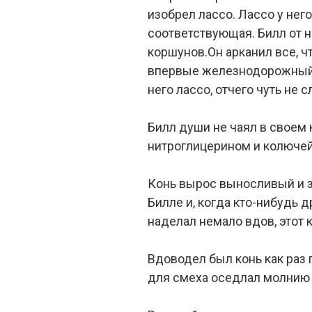
изобрел лассо. Лассо у нег
соответствующая. Билл от н
коршунов.Он арканил все, чт
впервые железнодорожный с
него лассо, отчего чуть не 
Билл души не чаял в своем 
нитроглицерином и колючей
Конь вырос выносливый и зл
Билле и, когда кто-нибудь д
наделал немало вдов, этот 
Вдоводел был конь как раз п
для смеха оседлал молнию и