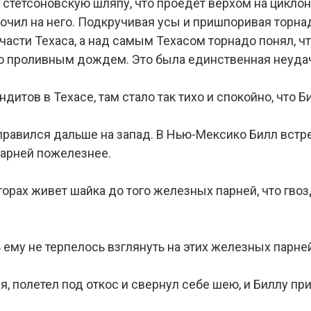
а стетсоновскую шляпу, что проедет верхом на циклоне
скочил на него. Подкручивая усы и пришпоривая торна
части Техаса, а над самым Техасом торнадо понял, ч
его проливным дождем. Это была единственная неудач
дитов в Техасе, там стало так тихо и спокойно, что Б
равился дальше на запад. В Нью-Мексико Билл встре
 парней пожелезнее.
горах живет шайка до того железных парней, что гв
ь ему не терпелось взглянуть на этих железных парне
ся, полетел под откос и свернул себе шею, и Биллу п