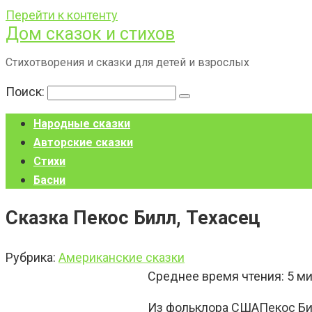
Перейти к контенту
Дом сказок и стихов
Стихотворения и сказки для детей и взрослых
Поиск:
Народные сказки
Авторские сказки
Стихи
Басни
Сказка Пекос Билл, Техасец
Рубрика:
Американские сказки
Среднее время чтения:
5
ми
Из фольклора СШАПекос Бил