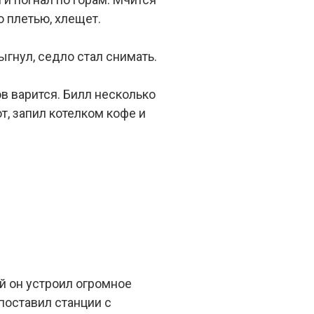
о плетью, хлещет.
ыгнул, седло стал снимать.
в варится. Билл несколько
от, запил котелком кофе и
й он устроил огромное
поставил станции с