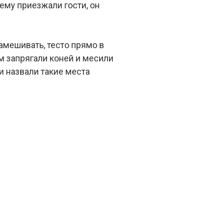
ему приезжали гости, он
замешивать, тесто прямо в
м запрягали коней и месили
и назвали такие места