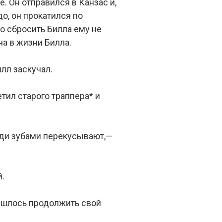
. Он отправился в Канзас и,
до, он прокатился по
то сбросить Билла ему не
а в жизни Билла.
илл заскучал.
тил старого траппера* и
озди зубами перекусывают,—
й.
ришлось продолжить свой