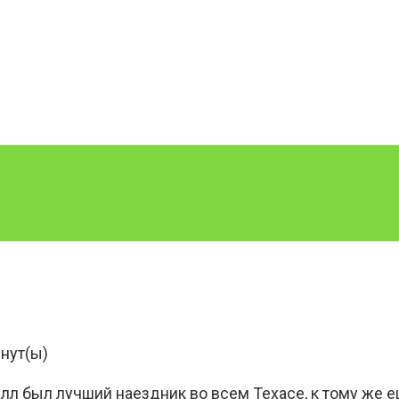
нут(ы)
л был лучший наездник во всем Техасе, к тому же ещ