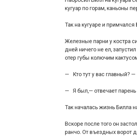
кугуар по горам, каньоны пе
Так на кугуаре и примчался
Железные парни у костра си
дней ничего не ел, запустил
отер губы колючим кактусо
— Кто тут у вас главный? 
— Я был,— отвечает парень 
Так началась жизнь Билла н
Вскоре после того он засто
ранчо. От въездных ворот д