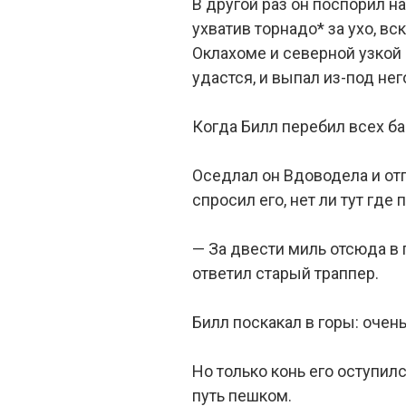
В другой раз он поспорил н
ухватив торнадо* за ухо, в
Оклахоме и северной узкой 
удастся, и выпал из-под н
Когда Билл перебил всех бан
Оседлал он Вдоводела и отп
спросил его, нет ли тут где
— За двести миль отсюда в 
ответил старый траппер.
Билл поскакал в горы: очен
Но только конь его оступил
путь пешком.