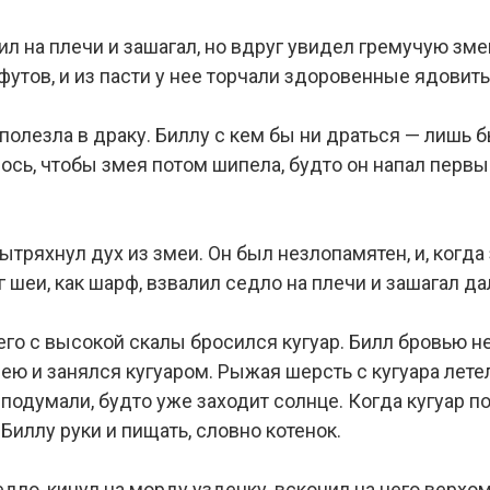
лил на плечи и зашагал, но вдруг увидел гремучую зм
утов, и из пасти у нее торчали здоровенные ядовит
полезла в драку. Биллу с кем бы ни драться — лишь б
лось, чтобы змея потом шипела, будто он напал первым
 вытряхнул дух из змеи. Он был незлопамятен, и, ког
г шеи, как шарф, взвалил седло на плечи и зашагал д
него с высокой скалы бросился кугуар. Билл бровью н
ею и занялся кугуаром. Рыжая шерсть с кугуара летел
подумали, будто уже заходит солнце. Когда кугуар по
 Биллу руки и пищать, словно котенок.
дло, кинул на морду уздечку, вскочил на него верхом