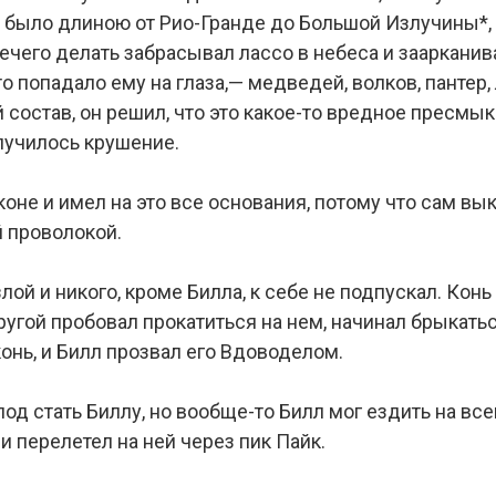
о было длиною от Рио-Гранде до Большой Излучины*, и
ечего делать забрасывал лассо в небеса и заарканив
о попадало ему на глаза,— медведей, волков, пантер,
остав, он решил, что это какое-то вредное пресмык
случилось крушение.
коне и имел на это все основания, потому что сам вы
 проволокой.
ой и никого, кроме Билла, к себе не подпускал. Конь
ругой пробовал прокатиться на нем, начинал брыкаться
конь, и Билл прозвал его Вдоводелом.
од стать Биллу, но вообще-то Билл мог ездить на все
 перелетел на ней через пик Пайк.