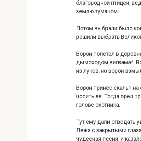
благородной птицей, вед
землю туманом.
Потом выбрали было коли
решили выбрать Великого
Ворон полетел в деревню
дымоходом вигвама*. Вор
из луков, но ворон взмы
Ворон принес скальп на
носить ее. Тогда орел п
голове охотника.
Тут ему дали отведать у
Лежа с закрытыми глаза
чудесная песня, и казал