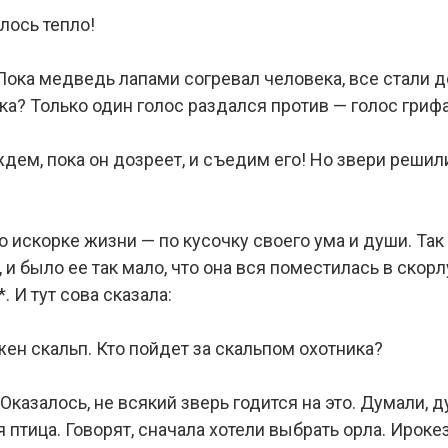
лось тепло!
Пока медведь лапами согревал человека, все стали д
а? Только один голос раздался против — голос грифа
ем, пока он дозреет, и съедим его! Но звери решил
 искорке жизни — по кусочку своего ума и души. Так
 и было ее так мало, что она вся поместилась в скорл
 И тут сова сказала:
н скальп. Кто пойдет за скальпом охотника?
Оказалось, не всякий зверь годится на это. Думали, 
я птица. Говорят, сначала хотели выбрать орла. Ироке