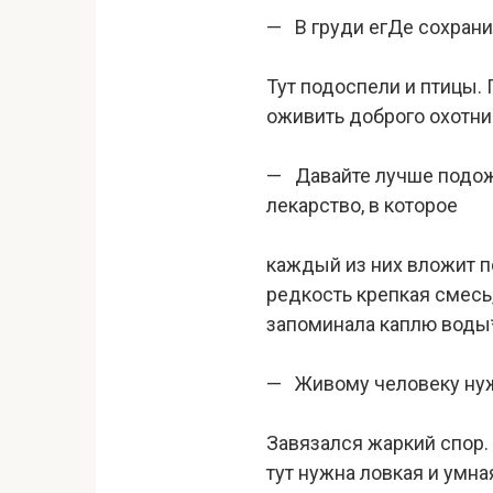
— В груди егДе сохрани
Тут подоспели и птицы. 
оживить доброго охотник
— Давайте лучше подожд
лекарство, в которое
каждый из них вложит по
редкость крепкая смесь,
запоминала каплю воды*.
— Живому человеку нуже
Завязался жаркий спор. 
тут нужна ловкая и умна