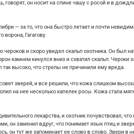
ь, говорят, он носит на спине чашу с росой и в дожд
бри — за то, что она быстро летает и почти невидим
 ворона, Гагагову.
 чероков и скоро увидел скальп охотника. Он был на
он камнем кинулся вниз и схватил скальп. Чероки за
л так высоко, что стрелы не причинили ему вреда.
 совет зверей, и все решили, что кожа слишком высо
ролил на нее несколько капелек росы. Кожа стала мяг
дивительного лекарства, и охотник почувствовал, что
ми, он заменил вдруг, что понимает язык птиц и зве
ось, он тут же запоминает ее слово в слово. Звери в 