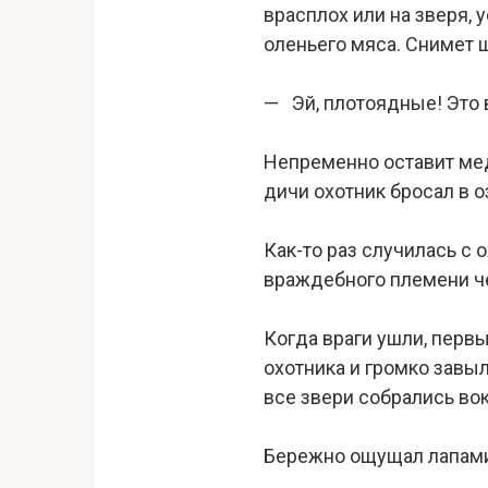
врасплох или на зверя, 
оленьего мяса. Снимет ш
— Эй, плотоядные! Это 
Непременно оставит мед
дичи охотник бросал в о
Как-то раз случилась с 
враждебного племени че
Когда враги ушли, первы
охотника и громко завыл
все звери собрались вок
Бережно ощущал лапами 