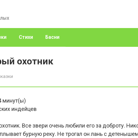
слых
зки
Стихи
Басни
рый охотник
сказки
4
минут(ы)
ских индейцев
отник. Все звери очень любили его за доброту. Нико
еплывает бурную реку. Не трогал он лань с детенышем