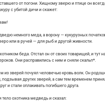
уставшего от погони. Хищному зверю и птице он всегд
куру с убитой дичи и скажет:
вам!
ведю немного меда, а ворону — кукурузных початков
зеро или в ручей — для рыб и другой живности.
охотником беда. Отстал он от своих товарищей, и тут 
роков. Они расправились с ним и сняли скальп*.
м из зверей почуял человечью кровь волк. Он родоше
, подзывая других зверей, а сам тем временем принял
руг и стали оплакивать погибшего друга.
тело охотника медведь и сказал: