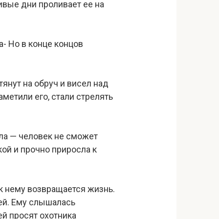
ливые дни проливает ее на
а- Но в конце концов
тянут на обруч и висел над
метили его, стали стрелять
хла — человек не сможет
кой и прочно приросла к
 к нему возвращается жизнь.
рей. Ему слышалась
ней просят охотника