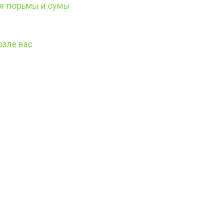
ся тюрьмы и сумы
озле вас