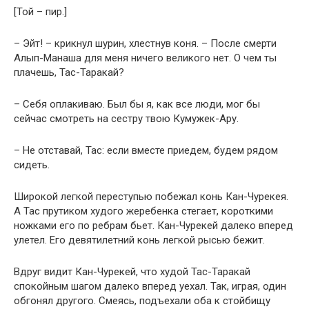
[Той – пир.]
– Эйт! – крикнул шурин, хлестнув коня. – После смерти
Алып-Манаша для меня ничего великого нет. О чем ты
плачешь, Тас-Таракай?
– Себя оплакиваю. Был бы я, как все люди, мог бы
сейчас смотреть на сестру твою Кумужек-Ару.
– Не отставай, Тас: если вместе приедем, будем рядом
сидеть.
Широкой легкой переступью побежал конь Кан-Чурекея.
А Тас прутиком худого жеребенка стегает, короткими
ножками его по ребрам бьет. Кан-Чурекей далеко вперед
улетел. Его девятилетний конь легкой рысью бежит.
Вдруг видит Кан-Чурекей, что худой Тас-Таракай
спокойным шагом далеко вперед уехал. Так, играя, один
обгонял другого. Смеясь, подъехали оба к стойбищу