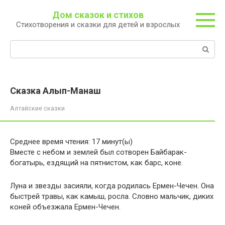
Перейти
Дом сказок и стихов
к
Стихотворения и сказки для детей и взрослых
контенту
Поиск:
Сказка Алып-Манаш
Алтайские сказки
Среднее время чтения:
17
минут(ы)
Вместе с небом и землей был сотворен Байбарак-
богатырь, ездящий на пятнистом, как барс, коне.
Луна и звезды засияли, когда родилась Ермен-Чечен. Она
быстрей травы, как камыш, росла. Словно мальчик, диких
коней объезжала Ермен-Чечен.