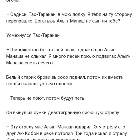
огонь.
– Садись, Тас-Таракай, в мою лодку. Я тебя на ту сторону
переправлю. Богатырь Алып-Манаш не сын ли тебе?
Усмехнулся Тас-Таракай:
– Я множество богатырей знаю, однако про Алып-
Манаша не слыхал. Я много песен пою, о подвигах Алып-
Манаша спеть нечего.
Белый старик брови высоко поднял, потом их вместе
свел и сказал густым голосом:
– Теперь не поют, потом будут петь.
Он вынул из сумки девятигранную сияющую стрелу.
– Эту стрелу мне Алып-Манаш подарил. Эту стрелу его
друг Ак-Кобон в реке потопил. Три года искал я стрелу.