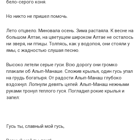
бело-серого коня.
Но никто не пришел помочь.
Лето отцвело. Миновала осень. Зима растаяла. К весне на
большом Алтае, на цветущем широком Алтае не осталось
ни зверя, ни птицы. Толпясь, как у водопоя, они стояли у
ямы, с жадностью слушая песню.
Высоко летели серые гуси. Всю дорогу они громко
плакали об Алып-Манаше. Сложив крылья, один гусь упал
на грудь богатыря. От радости Алып-Манаш глубоко
вздохнул. Лопнули девять цепей. Алып-Манаш нежными
руками тронул теплого гуся. Погладил рокие крылья и
запел:
Гусь ты, славный мой гусь,