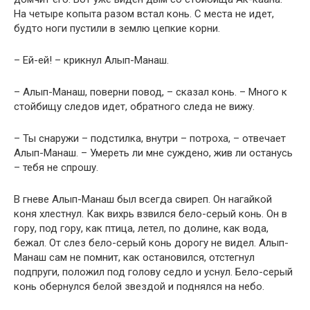
На четыре копыта разом встал конь. С места не идет,
будто ноги пустили в землю цепкие корни.
– Ей-ей! – крикнул Алып-Манаш.
– Алып-Манаш, поверни повод, – сказал конь. – Много к
стойбищу следов идет, обратного следа не вижу.
– Ты снаружи – подстилка, внутри – потроха, – отвечает
Алып-Манаш. – Умереть ли мне суждено, жив ли останусь
– тебя не спрошу.
В гневе Алып-Манаш был всегда свиреп. Он нагайкой
коня хлестнул. Как вихрь взвился бело-серый конь. Он в
гору, под гору, как птица, летел, по долине, как вода,
бежал. От слез бело-серый конь дорогу не видел. Алып-
Манаш сам не помнит, как остановился, отстегнул
подпруги, положил под голову седло и уснул. Бело-серый
конь обернулся белой звездой и поднялся на небо.