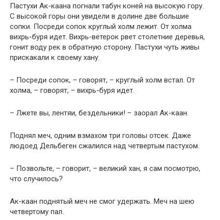
Пастухи Ак-каана погнали табун коней на высокую гору.
С высокой горы они увидели в долине две большие
сопки. Посреди сопок круглый холм лежит. От холма
вихрь-буря идет. Вихрь-ветерок рвет столетние деревья,
гонит воду рек в обратную сторону. Пастухи чуть живы
прискакали к своему хану.
– Посреди сопок, – говорят, – круглый холм встал. От
холма, – говорят, – вихрь-буря идет.
– Лжете вы, лентяи, бездельники! – заорал Ак-каан.
Поднял меч, одним взмахом три головы отсек. Даже
людоед Дельбеген сжалился над четвертым пастухом.
– Позвольте, – говорит, – великий хан, я сам посмотрю,
что случилось?
Ак-каан поднятый меч не смог удержать. Меч на шею
четвертому пал.