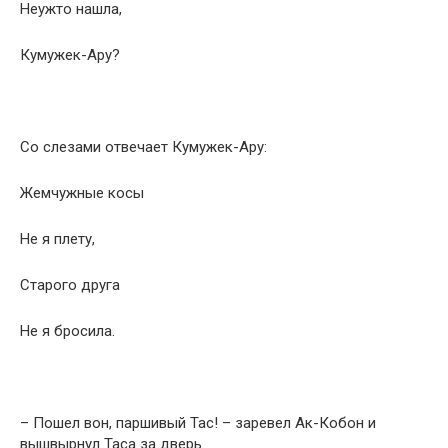
Неужто нашла,
Кумужек-Ару?
Со слезами отвечает Кумужек-Ару:
Жемчужные косы
Не я плету,
Старого друга
Не я бросила.
– Пошел вон, паршивый Тас! – заревел Ак-Кобон и
вышвырнул Таса за дверь.