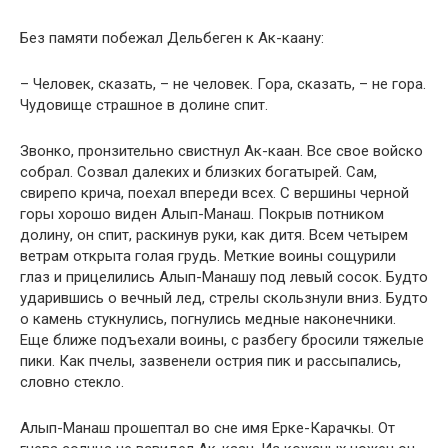
Без памяти побежал Дельбеген к Ак-каану:
– Человек, сказать, – не человек. Гора, сказать, – не гора.
Чудовище страшное в долине спит.
Звонко, пронзительно свистнул Ак-каан. Все свое войско
собрал. Созвал далеких и близких богатырей. Сам,
свирепо крича, поехал впереди всех. С вершины черной
горы хорошо виден Алып-Манаш. Покрыв потником
долину, он спит, раскинув руки, как дитя. Всем четырем
ветрам открыта голая грудь. Меткие воины сощурили
глаз и прицелились Алып-Манашу под левый сосок. Будто
ударившись о вечный лед, стрелы скользнули вниз. Будто
о камень стукнулись, погнулись медные наконечники.
Еще ближе подъехали воины, с разбегу бросили тяжелые
пики. Как пчелы, зазвенели острия пик и рассыпались,
словно стекло.
Алып-Манаш прошептал во сне имя Ерке-Карачкы. От