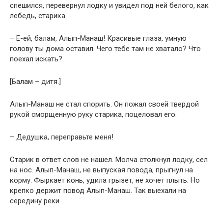
спешился, перевернул лодку и увидел под ней белого, как
лебедь, старика.
– Е-ей, балам, Алып-Манаш! Красивые глаза, умную
голову ты дома оставил. Чего тебе там не хватало? Что
поехал искать?
[Балам – дитя.]
Алып-Манаш не стал спорить. Он пожал своей твердой
рукой сморщенную руку старика, поцеловал его.
– Дедушка, переправьте меня!
Старик в ответ слов не нашел. Молча столкнул лодку, сел
на нос. Алып-Манаш, не выпуская повода, прыгнул на
корму. Фыркает конь, удила грызет, не хочет плыть. Но
крепко держит повод Алып-Манаш. Так выехали на
середину реки.