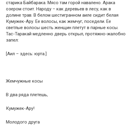
старика Байбарака. Мясо там горой навалено. Арака
озером стоит. Народу – как деревьев в лесу, как в
долине трав. В белом шестигранном аиле сидит белая
Кумужек-Ару. Ее волосы, как жемчуг, поседели. Ее
светлые волосы шесть женщин плетут в парные косы.
Тас-Таракай медленно дверь открыл, протяжно-жалобно
запел:
[Аил – здесь: юрта.]
Жемчужные косы
В два ряда плетешь,
Кумужек-Ару!
Молодого друга