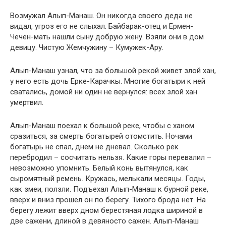
Возмужал Алып-Манаш. Он никогда своего деда не
видал, угроз его не слыхал. Байбарак-отец и Ермен-
Чечен-мать нашли сыну добрую жену. Взяли они в дом
девицу. Чистую Жемчужину – Кумужек-Ару.
Алып-Манаш узнал, что за большой рекой живет злой хан,
у него есть дочь Ерке-Карачкы. Многие богатыри к ней
сватались, домой ни один не вернулся: всех злой хан
умертвил.
Алып-Манаш поехал к большой реке, чтобы с ханом
сразиться, за смерть богатырей отомстить. Ночами
богатырь не спал, днем не дневал. Сколько рек
перебродил – сосчитать нельзя. Какие горы перевалил –
невозможно упомнить. Белый конь вытянулся, как
сыромятный ремень. Кружась, мелькали месяцы. Годы,
как змеи, ползли. Подъехал Алып-Манаш к бурной реке,
вверх и вниз прошел он по берегу. Тихого брода нет. На
берегу лежит вверх дном берестяная лодка шириной в
две сажени, длиной в девяносто сажен. Алып-Манаш