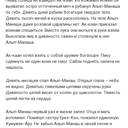
гнева солнца не взвидел Ак-каан. Из кожаных ножен он
выхватил остро отточенный меч и рубанул Алып-Манаша
по губе. Девять дней рубили богатыри твердое тело.
Девять тысяч мечей в куски раскололись. На теле Алып-
Манаша даже розовой царапины нет. Ак-каан приказал
воинам спешиться. Вместо лука они мотыги в руки взяли.
Выкопали яму в девяносто сажен и столкнули в нее
Алып-Манаша.
Ак-каан хотел взять с собой оружие богатыря. Пику
сдвинуть ни один воин не смог. Сабли поднять силача не
нашлось.
Девять месяцев спал Алып-Манаш. Открыл глаза – неба
не видно. Девятью тяжелыми цепями скручены руки.
Девяносто цепей висит от колен до щиколоток. Тяжесть
цепей легла на сердце.
Алып-Манаш первый раз в жизни запел. Отца и мать
вспомнил. Помянул сестру Ерке-Коо, пожалел одинокую
Кумужек-Ару. Не забыл Алып-Манаш в своей песне и