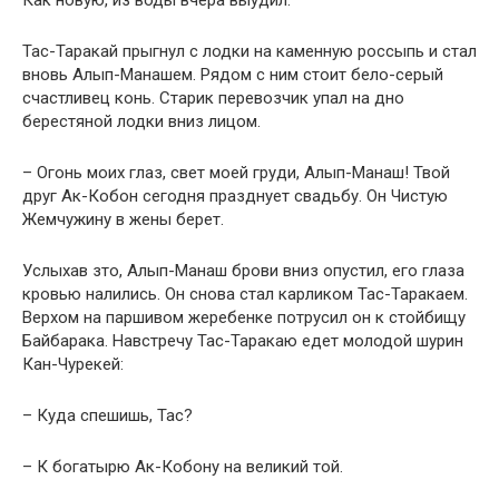
Как новую, из воды вчера выудил.
Тас-Таракай прыгнул с лодки на каменную россыпь и стал
вновь Алып-Манашем. Рядом с ним стоит бело-серый
счастливец конь. Старик перевозчик упал на дно
берестяной лодки вниз лицом.
– Огонь моих глаз, свет моей груди, Алып-Манаш! Твой
друг Ак-Кобон сегодня празднует свадьбу. Он Чистую
Жемчужину в жены берет.
Услыхав зто, Алып-Манаш брови вниз опустил, его глаза
кровью налились. Он снова стал карликом Тас-Таракаем.
Верхом на паршивом жеребенке потрусил он к стойбищу
Байбарака. Навстречу Тас-Таракаю едет молодой шурин
Кан-Чурекей:
– Куда спешишь, Тас?
– К богатырю Ак-Кобону на великий той.