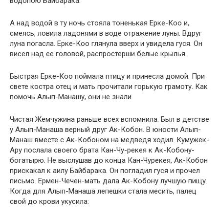
водопою Байбарака.
А над водой в ту ночь стояла тоненькая Ерке-Коо и,
смеясь, ловила ладонями в воде отражение луны. Вдруг
луна погасла. Ерке-Коо глянула вверх и увидела гуся. Он
висел над ее головой, распростерши белые крылья.
Быстрая Ерке-Коо поймала птицу и принесла домой. При
свете костра отец и мать прочитали горькую грамоту. Как
помочь Алып-Манашу, они не знали.
Чистая Жемчужина раньше всех вспомнила. Был в детстве
у Алып-Манаша верный друг Ак-Кобон. В юности Алып-
Манаш вместе с Ак-Кобоном на медведя ходил. Кумужек-
Ару послала своего брата Кан-Чу-рекея к Ак-Кобону-
богатырю. Не выслушав до конца Кан-Чурекея, Ак-Кобон
прискакал к аилу Байбарака. Он погладил гуся и прочел
письмо. Ермен-Чечен-мать дала Ак-Кобону лучшую пищу.
Когда для Алып-Манаша лепешки стала месить, палец
свой до крови укусила: