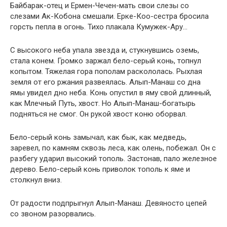
Байбарак-отец и Ермен-Чечен-мать свои слезы со
слезами Ак-Кобона смешали. Ерке-Коо-сестра бросила
горсть пепла в огонь. Тихо плакала Кумужек-Ару…
С высокого неба упала звезда и, стукнувшись оземь,
стала конем. Громко заржал бело-серый конь, топнул
копытом. Тяжелая гора пополам раскололась. Рыхлая
земля от его ржания развеялась. Алып-Манаш со дна
ямы увидел дно неба. Конь опустил в яму свой длинный,
как Млечный Путь, хвост. Но Алып-Манаш-богатырь
подняться не смог. Он рукой хвост коню оборвал.
Бело-серый конь замычал, как бык, как медведь,
заревел, по камням сквозь леса, как олень, побежал. Он с
разбегу ударил высокий тополь. Застонав, пало железное
дерево. Бело-серый конь приволок тополь к яме и
столкнул вниз.
От радости подпрыгнул Алып-Манаш. Девяносто цепей
со звоном разорвались.