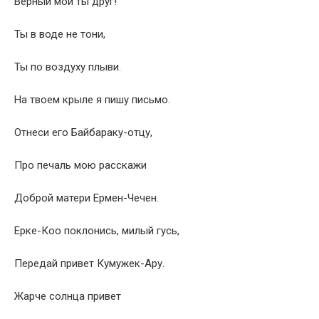
Верный мой ты друг!
Ты в воде не тони,
Ты по воздуху плыви.
На твоем крыле я пишу письмо.
Отнеси его Байбараку-отцу,
Про печаль мою расскажи
Доброй матери Ермен-Чечен.
Ерке-Коо поклонись, милый гусь,
Передай привет Кумужек-Ару.
Жарче солнца привет