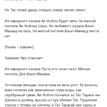
Но Тас снова дверь открыл, новую песню запел:
Из нарядного казана Ак-Кобон будет пить, На мягкой
постели Ак-Кобону спать. Из любимого казана Алып-
Манашу не пить, На мягкой постели Алып-Манащу места
нет.
[Казан – кувшин.]
Кумужек-Ару отвечает:
Из нарядного казана Пусть кто хочет пьет, Мягкая
постель Для Алып-Манаша.
Оттолкнув женщин, она встала во весь рост. Ее волосы
вниз потекли, как жемчужные струи воды, как
серебряный туман. Ак-Кобон погнался за Тас-Тарака-ем.
Далеко в долину, высоко в гору убежал Тас. Пущенная
стрела с тетивы не слетела, а Тас Таракай уже здесь и