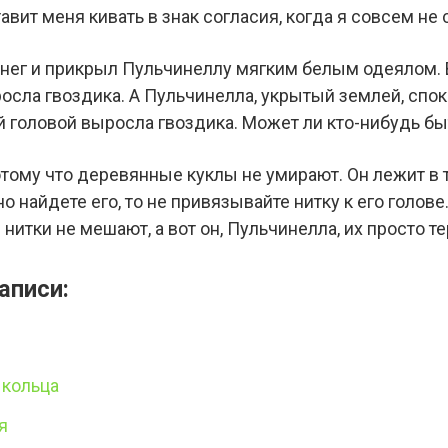
тавит меня кивать в знак согласия, когда я совсем не 
нег и прикрыл Пульчинеллу мягким белым одеялом. В
осла гвоздика. А Пульчинелла, укрытый землей, спо
ей головой выросла гвоздика. Может ли кто-нибудь б
тому что деревянные куклы не умирают. Он лежит в т
но найдете его, то не привязывайте нитку к его голов
 нитки не мешают, а вот он, Пульчинелла, их просто т
аписи:
 кольца
я