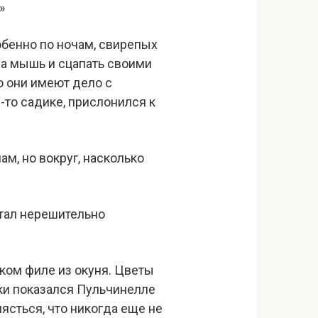
»
обенно по ночам, свирепых
за мышь и сцапать своими
о они имеют дело с
-то садике, прислонился к
ам, но вокруг, насколько
стал нерешительно
ском филе из окуня. Цветы
ики показался Пульчинелле
ясться, что никогда еще не