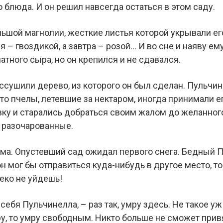
 блюда. И он решил навсегда остаться в этом саду.
ьшой магнолии, жесткие листья которой укрывали его
я – гвоздикой, а завтра – розой… И во сне и наяву е
тного сыра, но он крепился и не сдавался.
ссушили дерево, из которого он был сделан. Пульчин
то пчелы, летевшие за нектаром, иногда принимали ег
вку и старались добраться своим жалом до желанного
и разочарованные.
ма. Опустевший сад ожидал первого снега. Бедный П
он мог бы отправиться куда-нибудь в другое место, т
еко не уйдешь!
 себя Пульчинелла, – раз так, умру здесь. Не такое у
ру, то умру свободным. Никто больше не сможет привя