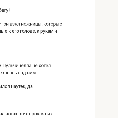
бегу!
ли, он взял ножницы, которые
ые к его голове, к рукам и
А Пульчинелла не хотел
мехалась над ним.
ился наутек, да
 на ногах этих проклятых