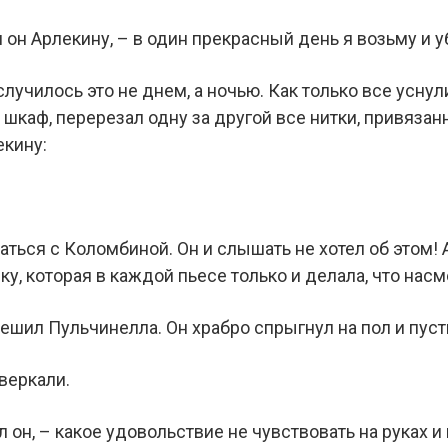
 он Арлекину, – в один прекрасный день я возьму и у
 случилось это не днем, а ночью. Как только все усну
 шкаф, перерезал одну за другой все нитки, привязанн
екину:
аться с Коломбиной. Он и слышать не хотел об этом! 
яку, которая в каждой пьесе только и делала, что нас
решил Пульчинелла. Он храбро спрыгнул на пол и пуст
сверкали.
л он, – какое удовольствие не чувствовать на руках и