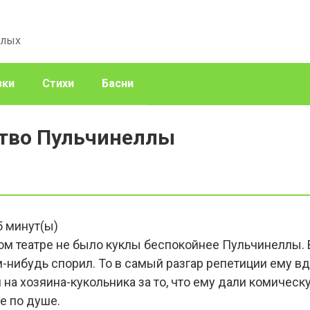
слых
зки
Стихи
Басни
ство Пульчинеллы
5
минут(ы)
ом театре не было куклы беспокойнее Пульчинеллы. 
-нибудь спорил. То в самый разгар репетиции ему вд
 на хозяина-кукольника за то, что ему дали комическу
е по душе.