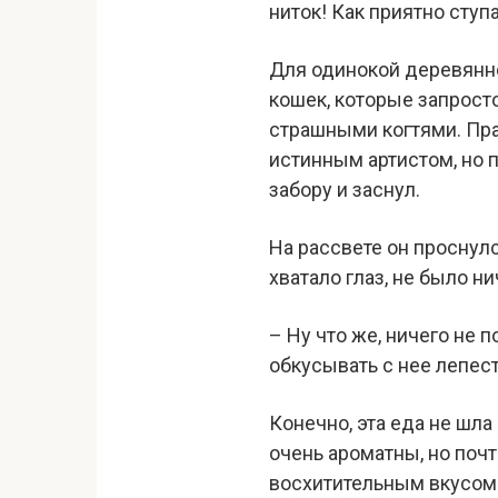
ниток! Как приятно ступа
Для одинокой деревянно
кошек, которые запросто
страшными когтями. Пра
истинным артистом, но п
забору и заснул.
На рассвете он проснулс
хватало глаз, не было ни
– Ну что же, ничего не 
обкусывать с нее лепест
Конечно, эта еда не шл
очень ароматны, но поч
восхитительным вкусом с