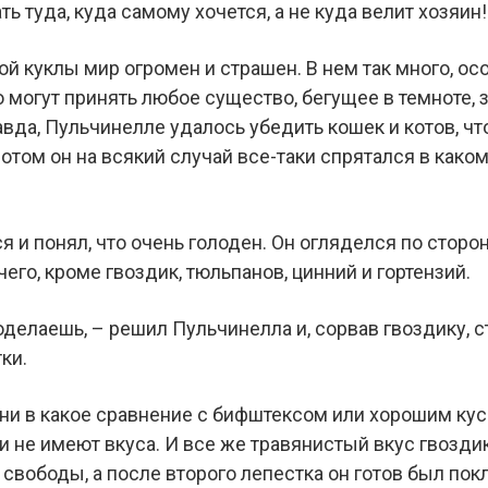
ть туда, куда самому хочется, а не куда велит хозяин!
й куклы мир огромен и страшен. В нем так много, ос
 могут принять любое существо, бегущее в темноте, 
вда, Пульчинелле удалось убедить кошек и котов, чт
отом он на всякий случай все-таки спрятался в каком
я и понял, что очень голоден. Он огляделся по сторон
чего, кроме гвоздик, тюльпанов, цинний и гортензий.
поделаешь, – решил Пульчинелла и, сорвав гвоздику, 
ки.
а ни в какое сравнение с бифштексом или хорошим ку
ти не имеют вкуса. И все же травянистый вкус гвозд
вободы, а после второго лепестка он готов был покл