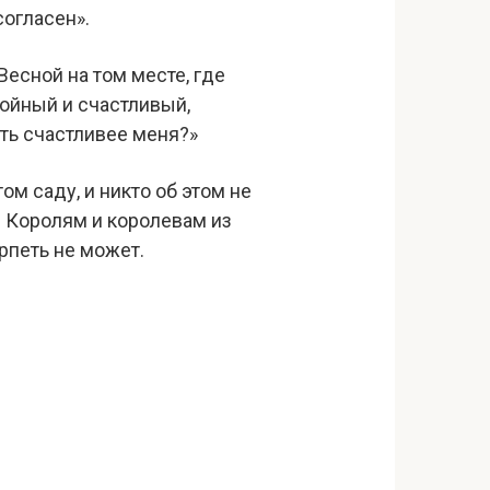
согласен».
есной на том месте, где
койный и счастливый,
ыть счастливее меня?»
ом саду, и никто об этом не
е. Королям и королевам из
ерпеть не может.