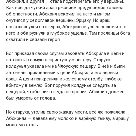
Абскрил, а другая — стала подстерегать его у вершины.
Как всегда чуткий араш ржанием предупредил хозяина
об опастности. Абскрил вскочил на него и мигом
очутился у седоглавой вершины Эрцаху. Но араш
поскользнулся на шкурах, Абскрил не успел соскочить с
него и оба рухнули в глубокое ущелье. Там посланцы бога
схватили и связали героя.
Бог приказал своим слугам заковать Абскрила в цепи и
заточить в самую неприступную пещеру. Старуха-
колдунья указала им на Члоускую пещеру. В неё и были
заточены прикованный к цепи Абскрил и его верный
араш. А цепи прикрепили к железному столбу, глубоко
вбитому в землю. Бог поручил колдунье следить за
пещерой, чтобы никто туда не проник. Абскрил должен
был умереть от голода.
Но старуха, утолив свою жажду мести, всё же пожалела
Абскрила — давала ему молоко и варёную тыкву, а арашу
молотую сталь.