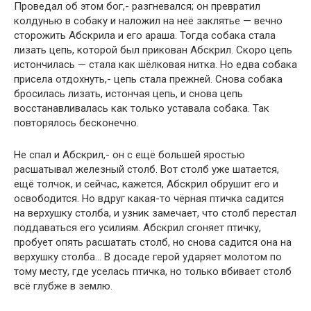
Проведал об этом бог,- разгневался; он превратил
колдунью в собаку и наложил на неё заклятье — вечно
сторожить Абскрила и его араша. Тогда собака стала
лизать цепь, которой был прикован Абскрил. Скоро цепь
истончилась — стала как шёлковая нитка. Но едва собака
присела отдохнуть,- цепь стала прежней. Снова собака
бросилась лизать, истончая цепь, и снова цепь
восстанавливалась как только уставала собака. Так
повторялось бесконечно.
Не спал и Абскрил,- он с ещё большей яростью
расшатывал железный столб. Вот столб уже шатается,
ещё толчок, и сейчас, кажется, Абскрил обрушит его и
освободится. Но вдруг какая-то чёрная птичка садится
на верхушку столба, и узник замечает, что столб перестал
поддаваться его усилиям. Абскрил сгоняет птичку,
пробует опять расшатать столб, но снова садится она на
верхушку столба… В досаде герой ударяет молотом по
тому месту, где уселась птичка, но только вбивает столб
всё глубже в землю.