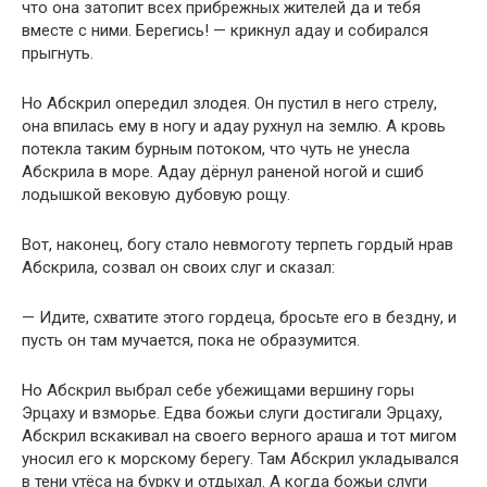
что она затопит всех прибрежных жителей да и тебя
вместе с ними. Берегись! — крикнул адау и собирался
прыгнуть.
Но Абскрил опередил злодея. Он пустил в него стрелу,
она впилась ему в ногу и адау рухнул на землю. А кровь
потекла таким бурным потоком, что чуть не унесла
Абскрила в море. Адау дёрнул раненой ногой и сшиб
лодышкой вековую дубовую рощу.
Вот, наконец, богу стало невмоготу терпеть гордый нрав
Абскрила, созвал он своих слуг и сказал:
— Идите, схватите этого гордеца, бросьте его в бездну, и
пусть он там мучается, пока не образумится.
Но Абскрил выбрал себе убежищами вершину горы
Эрцаху и взморье. Едва божьи слуги достигали Эрцаху,
Абскрил вскакивал на своего верного араша и тот мигом
уносил его к морскому берегу. Там Абскрил укладывался
в тени утёса на бурку и отдыхал. А когда божьи слуги