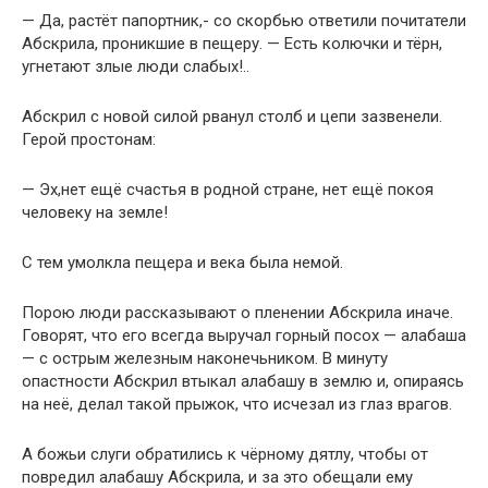
— Да, растёт папортник,- со скорбью ответили почитатели
Абскрила, проникшие в пещеру. — Есть колючки и тёрн,
угнетают злые люди слабых!..
Абскрил с новой силой рванул столб и цепи зазвенели.
Герой простонам:
— Эх,нет ещё счастья в родной стране, нет ещё покоя
человеку на земле!
С тем умолкла пещера и века была немой.
Порою люди рассказывают о пленении Абскрила иначе.
Говорят, что его всегда выручал горный посох — алабаша
— с острым железным наконечьником. В минуту
опастности Абскрил втыкал алабашу в землю и, опираясь
на неё, делал такой прыжок, что исчезал из глаз врагов.
А божьи слуги обратились к чёрному дятлу, чтобы от
повредил алабашу Абскрила, и за это обещали ему