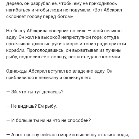
дерево, он разрубал её, чтобы ему не приходилось
нагибаться и чтобы люди не подумали: «Вот Абскрил
склоняет голову перед богом».
Но был у Абскрила соперник по силе — злой великан-
адау. Он жил на высокой неприступной горе; оттуда
протягивал длинные руки к морю и топил ради прихоти
корабли. Проголодавшись, он выхватывал из пучины
рыбу, подносил её к солнцу, пёк и съедал с костями.
Однажды Абскрил вступил во владение адау. Он
приблизился к великану и окликнул его:
— Эй, что ты тут делаешь?
— Не видишь? Ем рыбу.
— И больше ты ни на что не способен?
— А вот прыгну сейчас в море и выплесну столько воды,