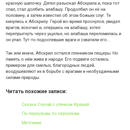
красную шапочку. Дятел разыскал Абскрила и, пока тот
спал, стал долбить алабашу. Продолбил он её на
половину, а затем известил об этом божьих слуг. Те
кинулись к Абскрилу. Герой во-время проснулся, увидел
врагов, вскочил и, опершись на алабашу, хотел
перепрыгнуть через ущелье, но алабаша переломилась и
он упал. Тут-то подоспевшие враги и схватили его…
Так или иначе, Абскрил остался пленником пещеры. Но
память о нём жива в народе. Его подвиги остались
примером для смелых, благородных людей,
воодушевляют их в борьбе с врагами и необузданными
силами природы.
Читать похожие записи:
Сказка Случай с утенком Кряшей
По переулкам, по переулкам
Мечтания