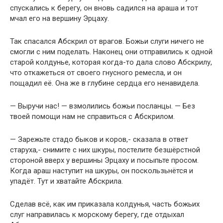
спускались к берегу, он вновь садился на араша и тот
мчал его на вершину Эрцаху.
Так спасался Абскрил от врагов. Божьи слуги ничего не
смогли с ним поделать. Наконец они отправились к одной
старой колдунье, которая когда-то дала слово Абскрилу,
что откажеться от своего гнусного ремесла, и он
пощадил её. Она же в глубине сердца его ненавидела.
— Выручи нас! — взмолились божьи посланцы. — Без
твоей помощи нам не справиться с Абскрилом.
— Зарежьте стадо быков и коров,- сказала в ответ
старуха,- снимите с них шкуры, постелите безшёрстной
стороной вверх у вершины Эрцаху и посыпьте просом.
Когда араш наступит на шкуры, он поскользьнётся и
упадёт. Тут и хватайте Абскрила.
Сделав всё, как им приказала колдунья, часть божьих
слуг направилась к морскому берегу, где отдыхал