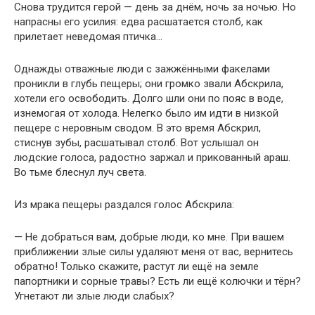
Снова трудится герой — день за днём, ночь за ночью. Но
напрасны его усилия: едва расшатается столб, как
прилетает неведомая птичка…
Однажды отважные люди с зажжёнными факелами
проникли в глубь пещеры; они громко звали Абскрила,
хотели его освободить. Долго шли они по пояс в воде,
изнемогая от холода. Нелегко было им идти в низкой
пещере с неровным сводом. В это время Абскрил,
стиснув зубы, расшатывал столб. Вот услышал он
людские голоса, радостно заржал и прикованный араш.
Во тьме блеснул луч света.
Из мрака пещеры раздался голос Абскрила:
— Не добраться вам, добрые люди, ко мне. При вашем
приближении злые силы удаляют меня от вас, вернитесь
обратно! Только скажите, растут ли ещё на земле
папортники и сорные травы? Есть ли ещё колючки и тёрн?
Угнетают ли злые люди слабых?