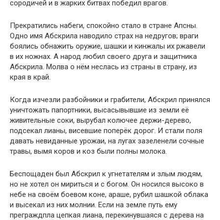
сородичей и в жарких битвах победил врагов.
Прекратились набеги, спокойно стало в стране Апсны.
Одно имя Абскрила наводило страх на недругов; враги
боялись обнажить оружие, шашки и кинжалы их ржавели
в их ножнах. А народ любил своего друга и защитника
Абскрила. Молва о нём неслась из страны в страну, из
края в край.
Когда изчезли разбойники и грабители, Абскрил принялся
уничтожать папортники, высасывывшие из земли её
живительные соки, вырубал колючее держи-дерево,
подсекал лианы, висевшие поперёк дорог. И стали поля
давать невиданные урожаи, на лугах зазеленели сочные
травы, вымя коров и коз были полны молока.
Беспощаден был Абскрил к угнетателям и злым людям,
но не хотел он мириться и с богом. Он носился высоко в
небе на своём боевом коне, араше, рубил шашкой облака
и высекал из них молнии. Если на земле путь ему
преграждпла цепкая лиана, перекинувшаяся с дерева на