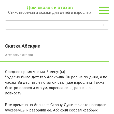
Перейти
Дом сказок и стихов
к
Стихотворения и сказки для детей и взрослых
контенту
Поиск:
Сказка Абскрил
Абхазские сказки
Среднее время чтения:
8
минут(ы)
Чудесно было детство Абскрила. Он рос не по дням, а по
часам. За десять лет стал он стал уже взрослым. Также
быстро созрел и его ум, окрепла сила, развилась
ловкость.
В те времена на Апсны — Страну Души — часто нападали
чужеземцы и разоряли её. Абскрил собрал храбрых