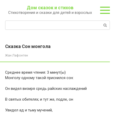
Перейти
Дом сказок и стихов
к
Стихотворения и сказки для детей и взрослых
контенту
Поиск:
Сказка Сон монгола
Жан Лафонтен
Среднее время чтения:
3
минут(ы)
Монголу одному такой приснился сон:
Он видел визиря средь райских наслаждений
В святых обителях; и тут же, подле, он
Увидел ад и тьму мучений,