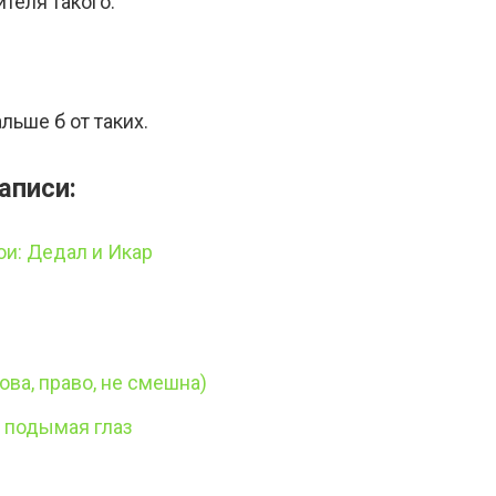
ителя такого.
льше б от таких.
аписи:
ои: Дедал и Икар
ова, право, не смешна)
 подымая глаз