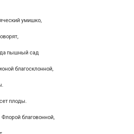
яческий умишко,
говорят,
еда пышный сад
оной благосклонной,
ы.
есет плоды.
 Флорой благовонной,
от…