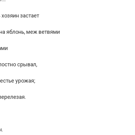
 хозяин застает
на яблонь, меж ветвями
ами
остно срывал,
естье урожая;
перелезая.
н.