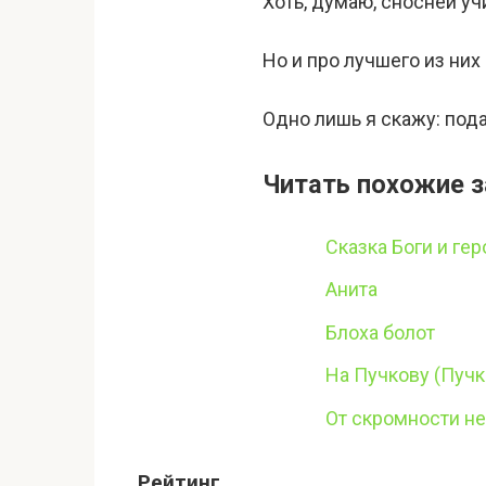
Хоть, думаю, сносней уч
Но и про лучшего из них
Одно лишь я скажу: пода
Читать похожие з
Сказка Боги и гер
Анита
Блоха болот
На Пучкову (Пучк
От скромности не
Рейтинг