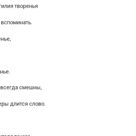
гилия творенья
 вспоминать.
нье,
нье.
 всегда смешны,
еры длится слово.