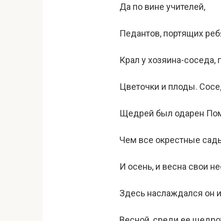
Да по вине учителей,
Педантов, портящих реб
Крал у хозяина-соседа, 
Цветочки и плоды. Сос
Щедрей был одарен Пом
Чем все окрестные сад
И осень, и весна свои н
Здесь наслаждался он и
Весной, среди ее щедр