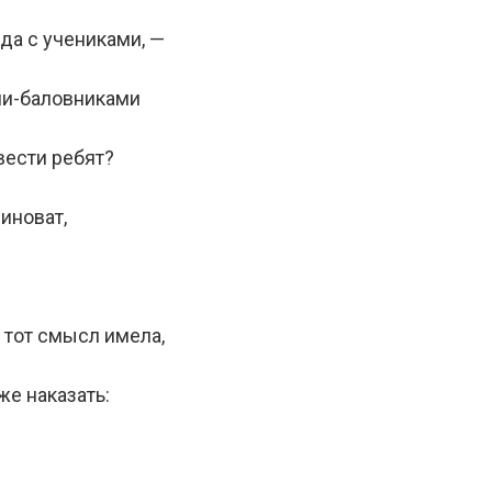
да с учениками, —
ми-баловниками
вести ребят?
виноват,
ь тот смысл имела,
же наказать: