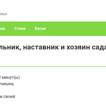
слых
зки
Стихи
Басни
ьник, наставник и хозяин сад
2
минут(ы)
унишка,
ти своей