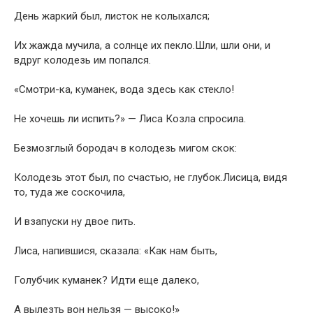
День жаркий был, листок не колыхался;
Их жажда мучила, а солнце их пекло.Шли, шли они, и
вдруг колодезь им попался.
«Смотри-ка, куманек, вода здесь как стекло!
Не хочешь ли испить?» — Лиса Козла спросила.
Безмозглый бородач в колодезь мигом скок:
Колодезь этот был, по счастью, не глубок.Лисица, видя
то, туда же соскочила,
И взапуски ну двое пить.
Лиса, напившися, сказала: «Как нам быть,
Голубчик куманек? Идти еще далеко,
А вылезть вон нельзя — высоко!»