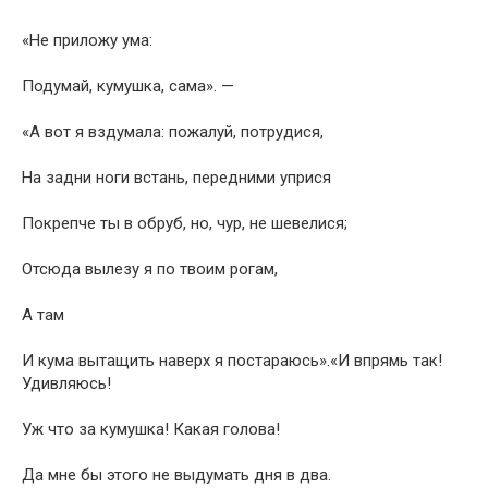
«Не приложу ума:
Подумай, кумушка, сама». —
«А вот я вздумала: пожалуй, потрудися,
На задни ноги встань, передними уприся
Покрепче ты в обруб, но, чур, не шевелися;
Отсюда вылезу я по твоим рогам,
А там
И кума вытащить наверх я постараюсь».«И впрямь так!
Удивляюсь!
Уж что за кумушка! Какая голова!
Да мне бы этого не выдумать дня в два.