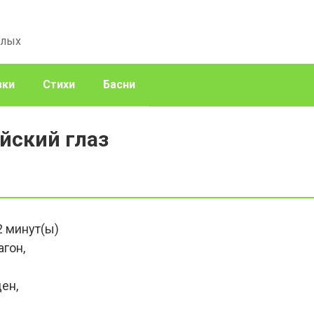
слых
зки
Стихи
Басни
йский глаз
2
минут(ы)
агон,
ен,