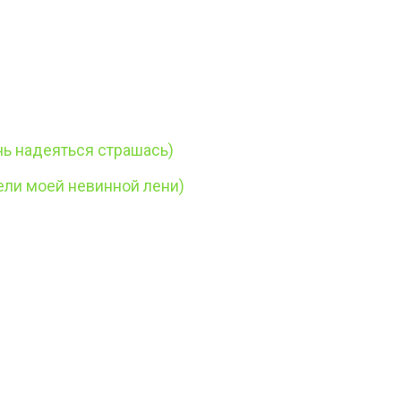
ь надеяться страшась)
ели моей невинной лени)