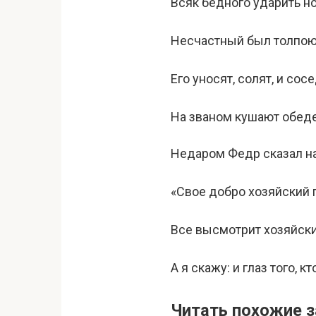
Всяк бедного ударить н
Несчастный был толпою 
Его уносят, солят, и сос
На званом кушают обеде
Недаром Федр сказал на
«Свое добро хозяйский г
Все высмотрит хозяйски
А я скажу: и глаз того, к
Читать похожие з