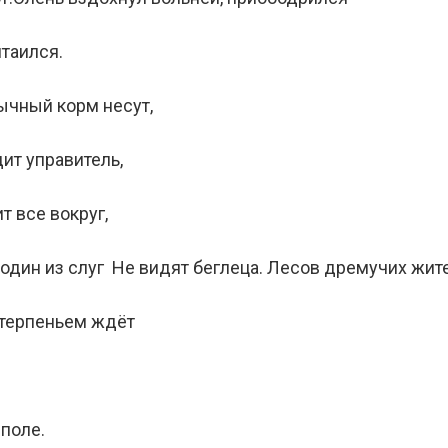
итаился.
ычный корм несут,
ит управитель,
т все вокруг,
 один из слуг Не видят беглеца. Лесов дремучих жит
етерпеньем ждёт
 поле.