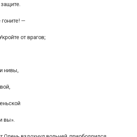
 защите.
 гоните! —
Укройте от врагов;
и нивы,
вой,
деньской
и вы».
т.Олень вздохнул вольней, приободрился