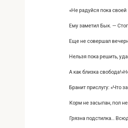
«Не радуйся пока своей
Ему заметил Бык. — Сто
Еще не совершал вечерн
Нельзя пока решить, уда
А как близка свобода!»Н
Бранит прислугу: «Что з
Корм не засыпан, пол не
Грязна подстилка… Всюд