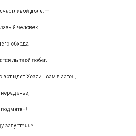
 счастливой доле, —
глазый человек
его обхода.
стся ль твой побег.
о вот идет Хозяин сам в загон,
а нераденье,
 подметен!
у запустенье