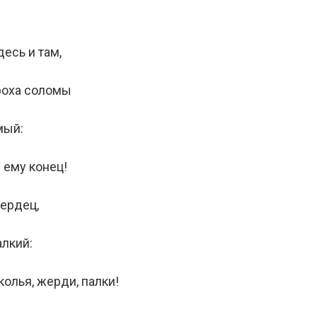
десь и там,
роха соломы
мый:
 ему конец!
сердец,
лкий:
олья, жерди, палки!