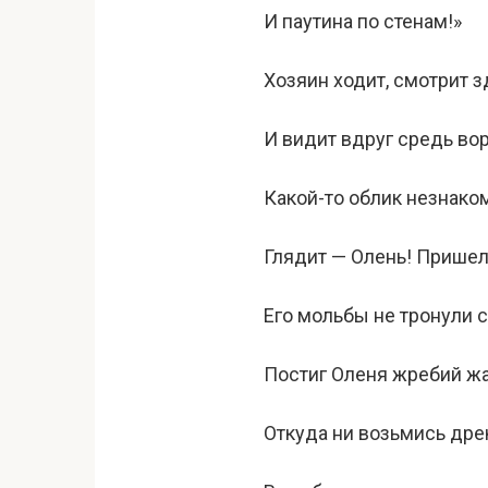
И паутина по стенам!»
Хозяин ходит, смотрит з
И видит вдруг средь во
Какой-то облик незнако
Глядит — Олень! Пришел
Его мольбы не тронули 
Постиг Оленя жребий жа
Откуда ни возьмись дрек