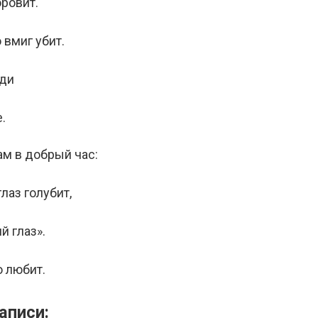
оровит.
вмиг убит.
еди
.
м в добрый час:
лаз голубит,
й глаз».
то любит.
аписи: