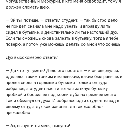
могущественный Меркурий, и кто меня освободит, тому я
должен сломать шею.
— Эй ты, потише, — ответил студент, — так быстро дело
не пойдет; сначала мне надо узнать, и вправду ли ты
сидел в бутылке, и действительно ли ты настоящий дух.
Если ты сможешь снова залезть в бутылку, тогда я тебе
поверю, а потом уже можешь делать со мной что хочешь.
Дух высокомерно ответил:
— Да что тут уметь! Дело это простое, — и он свернулся,
сделался таким тонким и маленьким, каким был раньше, и
пролез снова в горлышко бутылки. Только он туда
забрался, а студент взял и тотчас заткнул бутылку
пробкой и бросил ее под корни дуба на прежнее место.
Так и обманул он духа. И собрался идти студент назад к
своему отцу, а дух как завопит, да так жалобно-
прежалобно.
— Ах, выпусти ты меня, выпусти!