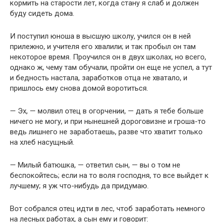
кормить на старости лет, когда стану я слаб и должен
буду сидеть дома.
И поступил юноша в высшую школу, учился он в ней
прилежно, и учителя его хвалили; и так пробыл он там
некоторое время. Проучился он в двух школах, но всего,
однако ж, чему там обучали, пройти он еще не успел, а тут
и бедность настала, заработков отца не хватало, и
пришлось ему снова домой воротиться.
— Эх, — молвил отец в огорчении, — дать я тебе больше
ничего не могу, и при нынешней дороговизне и гроша-то
ведь лишнего не заработаешь, разве что хватит только
на хлеб насущный.
— Милый батюшка, — ответил сын, — вы о том не
беспокойтесь; если на то воля господня, то все выйдет к
лучшему; я уж что-нибудь да придумаю.
Вот собрался отец идти в лес, чтоб заработать немного
на лесных работах, а сын ему и говорит: