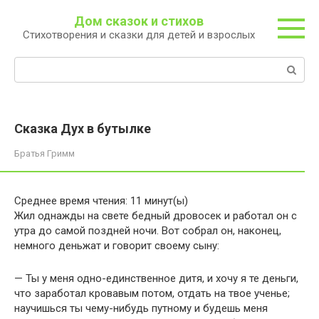
Перейти
Дом сказок и стихов
к
Стихотворения и сказки для детей и взрослых
контенту
Поиск:
Сказка Дух в бутылке
Братья Гримм
Среднее время чтения:
11
минут(ы)
Жил однажды на свете бедный дровосек и работал он с
утра до самой поздней ночи. Вот собрал он, наконец,
немного деньжат и говорит своему сыну:
— Ты у меня одно-единственное дитя, и хочу я те деньги,
что заработал кровавым потом, отдать на твое ученье;
научишься ты чему-нибудь путному и будешь меня