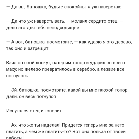
— Да вы, батюшка, будьте спокойны, я уж наверстаю.
— Да что уж наверстывать, — молвил сердито отец, —
дело это для тебя неподходящее.
— А вот, батюшка, посмотрите, — как ударю я это дерево,
так оно и затрещит.
Взял он свой лоскут, натер им топор и ударил со всего
маху; но железо превратилось в серебро, а лезвие все
погнулось.
— Эй, батюшка, посмотрите, какой вы мне плохой топор
дали, он весь погнулся.
Испугался отец и говорит:
— Ах, что же ты наделал! Придется теперь мне за него
платить, а чем же платить-то? Вот она польза от твоей
работы!