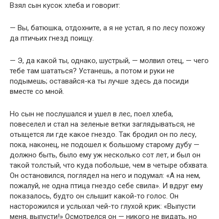
Взял сын кусок хлеба и говорит:
— Вы, батюшка, отдохните, а я не устал, я по лесу похожу
да птичьих гнезд поищу.
— Э, да какой ты, однако, шустрый, — молвил отец, — чего
тебе там шататься? Устанешь, а потом и руки не
подымешь; оставайся-ка ты лучше здесь да посиди
вместе со мной.
Но сын не послушался и ушел в лес, поел хлеба,
повеселел и стал на зеленые ветки заглядываться, не
отыщется ли где какое гнездо. Так бродил он по лесу,
пока, наконец, не подошел к большому старому дубу —
должно быть, было ему уж несколько сот лет, и был он
такой толстый, что куда побольше, чем в четыре обхвата.
Он остановился, поглядел на него и подумал: «А на нем,
пожалуй, не одна птица гнездо себе свила». И вдруг ему
показалось, будто он слышит какой-то голос. Он
насторожился и услыхал чей-то глухой крик: «Выпусти
меня, выпусти!» Осмотрелся он — никого не видать, но