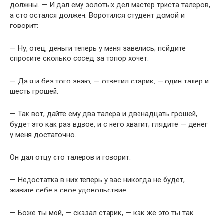
должны. — И дал ему золотых дел мастер триста талеров,
а сто остался должен. Воротился студент домой и
говорит:
— Ну, отец, деньги теперь у меня завелись; пойдите
спросите сколько сосед за топор хочет.
— Да я и без того знаю, — ответил старик, — один талер и
шесть грошей.
— Так вот, дайте ему два талера и двенадцать грошей,
будет это как раз вдвое, и с него хватит; глядите — денег
у меня достаточно.
Он дал отцу сто талеров и говорит:
— Недостатка в них теперь у вас никогда не будет,
живите себе в свое удовольствие.
— Боже ты мой, — сказал старик, — как же это ты так