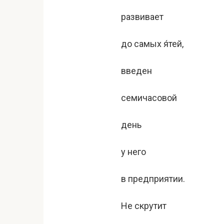
развивает
до самых я́тей,
введен
семичасовой
день
у него
в предприятии.
Не скрутит