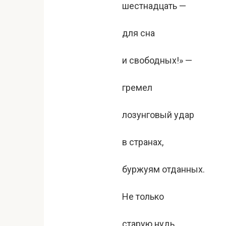
шестнадцать —
для сна
и свободных!» —
гремел
лозунговый удар
в странах,
буржуям отданных.
Не только
старую нудь