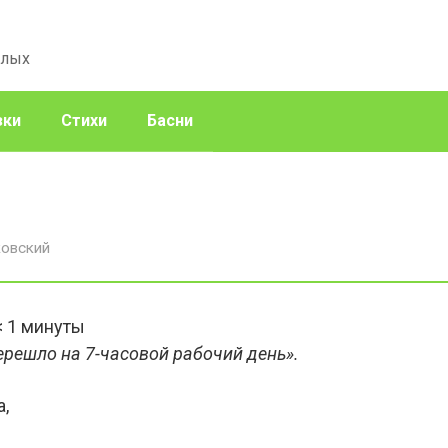
слых
зки
Стихи
Басни
овский
< 1
минуты
ерешло на 7-часовой рабочий день».
а,