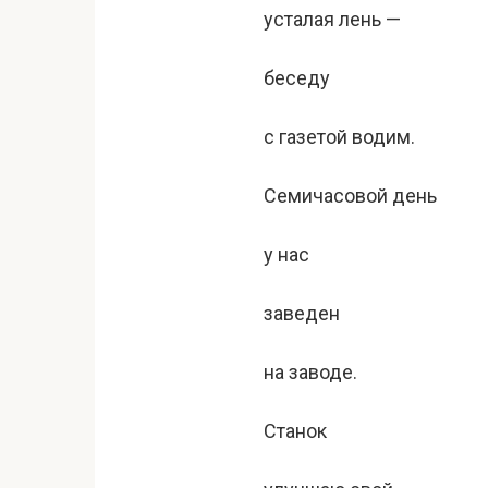
усталая лень —
беседу
с газетой водим.
Семичасовой день
у нас
заведен
на заводе.
Станок