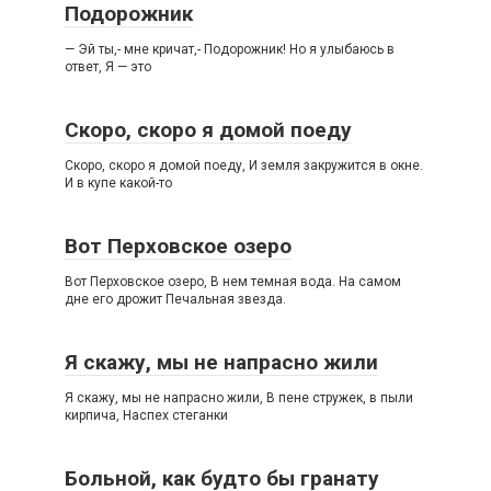
Подорожник
— Эй ты,- мне кричат,- Подорожник! Но я улыбаюсь в
ответ, Я — это
Скоро, скоро я домой поеду
Скоро, скоро я домой поеду, И земля закружится в окне.
И в купе какой-то
Вот Перховское озеро
Вот Перховское озеро, В нем темная вода. На самом
дне его дрожит Печальная звезда.
Я скажу, мы не напрасно жили
Я скажу, мы не напрасно жили, В пене стружек, в пыли
кирпича, Наспех стеганки
Больной, как будто бы гранату