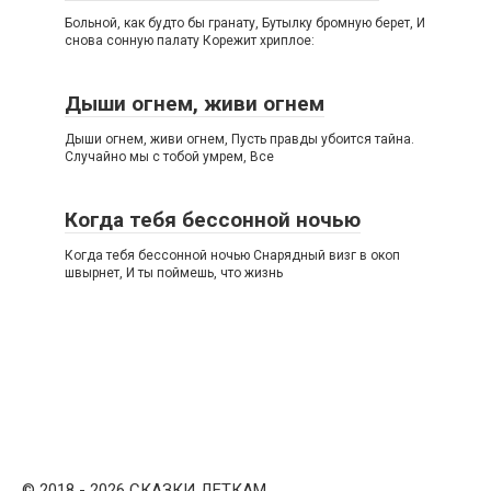
Больной, как будто бы гранату, Бутылку бромную берет, И
снова сонную палату Корежит хриплое:
Дыши огнем, живи огнем
Дыши огнем, живи огнем, Пусть правды убоится тайна.
Случайно мы с тобой умрем, Все
Когда тебя бессонной ночью
Когда тебя бессонной ночью Снарядный визг в окоп
швырнет, И ты поймешь, что жизнь
© 2018 - 2026 СКАЗКИ ДЕТКАМ